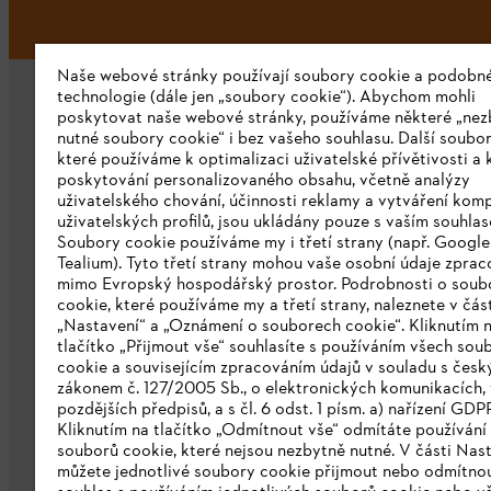
Naše webové stránky používají soubory cookie a podobn
technologie (dále jen „soubory cookie“). Abychom mohli
poskytovat naše webové stránky, používáme některé „nez
nutné soubory cookie“ i bez vašeho souhlasu. Další soubor
které používáme k optimalizaci uživatelské přívětivosti a 
poskytování personalizovaného obsahu, včetně analýzy
uživatelského chování, účinnosti reklamy a vytváření kom
Společnost
uživatelských profilů, jsou ukládány pouze s vaším souhla
Soubory cookie používáme my i třetí strany (např. Googl
O nás
Tealium). Tyto třetí strany mohou vaše osobní údaje zpra
mimo Evropský hospodářský prostor. Podrobnosti o soub
Stáhnout katalog
cookie, které používáme my a třetí strany, naleznete v čás
„Nastavení“ a „Oznámení o souborech cookie“. Kliknutím 
Oznamovací systém STIHL
tlačítko „Přijmout vše“ souhlasíte s používáním všech sou
cookie a souvisejícím zpracováním údajů v souladu s čes
zákonem č. 127/2005 Sb., o elektronických komunikacích, 
pozdějších předpisů, a s čl. 6 odst. 1 písm. a) nařízení GDP
Kliknutím na tlačítko „Odmítnout vše“ odmítáte používání
souborů cookie, které nejsou nezbytně nutné. V části Nas
můžete jednotlivé soubory cookie přijmout nebo odmítnou