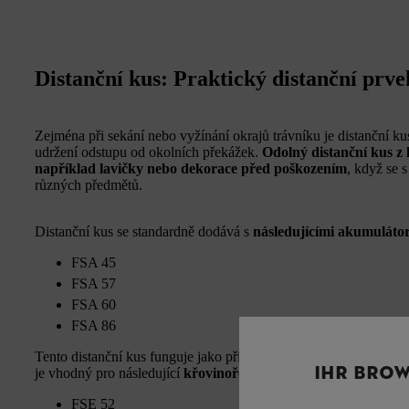
Distanční kus: Praktický distanční prv
Zejména při sekání nebo vyžínání okrajů trávníku je distanční
udržení odstupu od okolních překážek.
Odolný distanční kus z
například lavičky nebo dekorace před poškozením
, když se 
různých předmětů.
Distanční kus se standardně dodává s
následujícími akumulát
FSA 45
FSA 57
FSA 60
FSA 86
Tento distanční kus funguje jako příslušenství a lze jej
snadno na
IHR BROW
je vhodný pro následující
křovinořezy STIHL
:
FSE 52