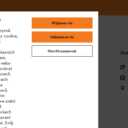
é
Přijmout vše
bytně
y cookie,
Odmítnout vše
k
Otevřít nastavení
plexních
STIHL FAQ
Slu
sem.
e nebo
Produktová registrace
covávat
orech
Dotazy k sortimentu
tech
na
Akumulátory a elektrická zařízení
borů
kým
Návody k použití
ve znění
R.
 všech
tavení
t. Svůj