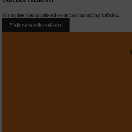
TABULKA VELIKOSTÍ
Zde najdete tabulku velikostí osobních ochranných prostředků.
Přejít na tabulku velikostí