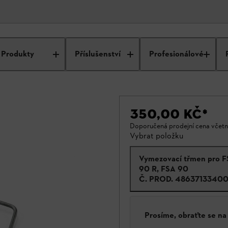
Produkty
Příslušenství
Profesionálové
350,00 KČ
*
Doporučená prodejní cena včet
Vybrat položku
Vymezovací třmen pro 
90 R, FSA 90
Č. PROD.
4863713340
Prosíme, obraťte se n