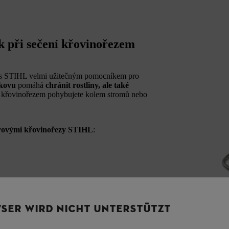
ek při sečení křovinořezem
 kus STIHL velmi užitečným pomocníkem pro
 kovu
pomáhá
chránit rostliny, ale také
s křovinořezem pohybujete kolem stromů nebo
orovými křovinořezy STIHL
:
montovat a demontovat bez použití nářadí
;
SER WIRD NICHT UNTERSTÜTZT