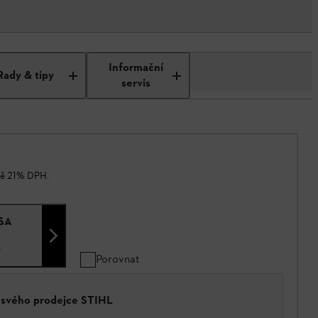
Informační
Rady & tipy
servis
ně 21% DPH.
FSA
0
Porovnat
a svého prodejce STIHL