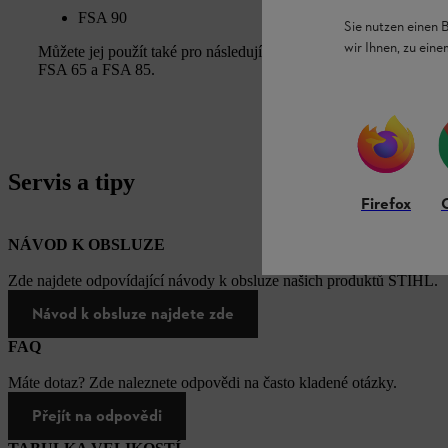
FSA 90
Sie nutzen einen 
wir Ihnen, zu ein
Můžete jej použít také pro následující akumulátorové křovinořez
FSA 65 a FSA 85.
Servis a tipy
Firefox
NÁVOD K OBSLUZE
Zde najdete odpovídající návody k obsluze našich produktů STIHL.
Návod k obsluze najdete zde
FAQ
Máte dotaz? Zde naleznete odpovědi na často kladené otázky.
Přejít na odpovědi