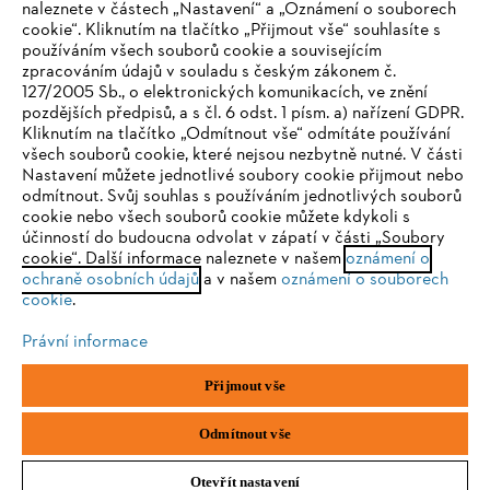
naleznete v částech „Nastavení“ a „Oznámení o souborech
cookie“. Kliknutím na tlačítko „Přijmout vše“ souhlasíte s
STIHL FAQ
používáním všech souborů cookie a souvisejícím
zpracováním údajů v souladu s českým zákonem č.
127/2005 Sb., o elektronických komunikacích, ve znění
pozdějších předpisů, a s čl. 6 odst. 1 písm. a) nařízení GDPR.
IHR BROWSER WIRD NICHT
Kliknutím na tlačítko „Odmítnout vše“ odmítáte používání
Služby
všech souborů cookie, které nejsou nezbytně nutné. V části
UNTERSTÜTZT
Nastavení můžete jednotlivé soubory cookie přijmout nebo
odmítnout. Svůj souhlas s používáním jednotlivých souborů
cookie nebo všech souborů cookie můžete kdykoli s
Sie nutzen einen Browser, den wir noch nicht unterstützen. Für
účinností do budoucna odvolat v zápatí v části „Soubory
eine optimale Nutzung unserer Seite empfehlen wir Ihnen, zu
cookie“. Další informace naleznete v našem
oznámení o
Ochrana osobních údajů
Právní doložka
Cookies
ochraně osobních údajů
einem der folgenden Browser zu wechseln:
a v našem
oznámení o souborech
cookie
.
Právní informace
Právní informace
Firefox
Chrome
Přijmout vše
Andreas STIHL, spol. s r. o.
Chrlická 753
Safari
Edge
66442 Modřice
Odmítnout vše
Otevřít nastavení