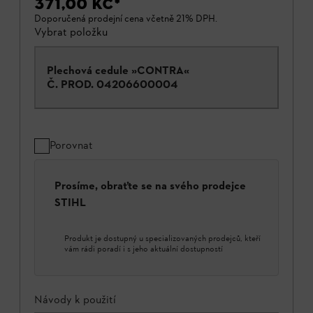
371,00 KČ
*
Doporučená prodejní cena včetně 21% DPH.
Vybrat položku
Plechová cedule »CONTRA«
Č. PROD.
04206600004
Porovnat
Prosíme, obraťte se na svého prodejce
STIHL
Produkt je dostupný u specializovaných prodejců, kteří
vám rádi poradí i s jeho aktuální dostupností
Návody k použití