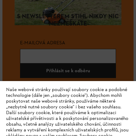
S NEWSLETTEREM STIHL NIKDY NIC
NEZMEŠKÁTE
E-MAILOVÁ ADRESA
Přihlásit se k odběru
Naše webové stránky používají soubory cookie a podobné
technologie (dále jen „soubory cookie“). Abychom mohli
#STIHL
poskytovat naše webové stránky, používáme některé
„nezbytně nutné soubory cookie“ i bez vašeho souhlasu.
Další soubory cookie, které používáme k optimalizaci
uživatelské přívětivosti a k poskytování personalizovaného
obsahu, včetně analýzy uživatelského chování, účinnosti
reklamy a vytváření komplexních uživatelských profilů, jsou