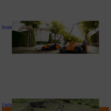
Poradenství a instrukce k produktům
Údržba a opravy