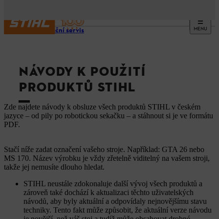
MENU
Informační servis
NÁVODY K POUŽITÍ
PRODUKTŮ STIHL
Zde najdete návody k obsluze všech produktů STIHL v českém
jazyce – od pily po robotickou sekačku – a stáhnout si je ve formátu
PDF.
Stačí níže zadat označení vašeho stroje. Například: GTA 26 nebo
MS 170. Název výrobku je vždy zřetelně viditelný na vašem stroji,
takže jej nemusíte dlouho hledat.
STIHL neustále zdokonaluje další vývoj všech produktů a
zároveň také dochází k aktualizaci těchto uživatelských
návodů, aby byly aktuální a odpovídaly nejnovějšímu stavu
techniky. Tento fakt může způsobit, že aktuální verze návodu
je novější, než váš stoj a tudíž může obsahovat drobné