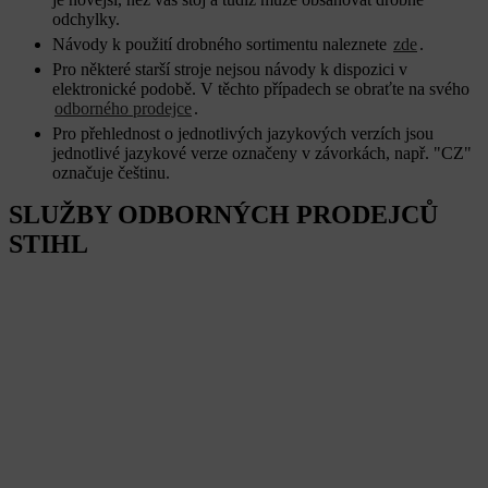
odchylky.
Návody k použití drobného sortimentu naleznete
zde
.
Pro některé starší stroje nejsou návody k dispozici v
elektronické podobě. V těchto případech se obraťte na svého
odborného prodejce
.
Pro přehlednost o jednotlivých jazykových verzích jsou
jednotlivé jazykové verze označeny v závorkách, např. "CZ"
označuje češtinu.
SLUŽBY ODBORNÝCH PRODEJCŮ
STIHL