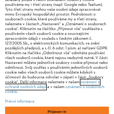
ukládány pouze s vaším souhlasem. Soubory cookie
používáme my i třetí strany (např. Google nebo Tealium).
Tyto třetí strany mohou vaše osobní údaje zpracovávat
Společnost
mimo Evropský hospodářský prostor. Podrobnosti o
souborech cookie, které používáme my a třetí strany,
naleznete v částech „Nastavení“ a „Oznámení o souborech
cookie“. Kliknutím na tlačítko „Přijmout vše“ souhlasíte s
STIHL FAQ
používáním všech souborů cookie a souvisejícím
zpracováním údajů v souladu s českým zákonem č.
127/2005 Sb., o elektronických komunikacích, ve znění
pozdějších předpisů, a s čl. 6 odst. 1 písm. a) nařízení GDPR.
IHR BROWSER WIRD NICHT
Kliknutím na tlačítko „Odmítnout vše“ odmítáte používání
Služby
všech souborů cookie, které nejsou nezbytně nutné. V části
UNTERSTÜTZT
Nastavení můžete jednotlivé soubory cookie přijmout nebo
odmítnout. Svůj souhlas s používáním jednotlivých souborů
cookie nebo všech souborů cookie můžete kdykoli s
Sie nutzen einen Browser, den wir noch nicht unterstützen. Für
účinností do budoucna odvolat v zápatí v části „Soubory
eine optimale Nutzung unserer Seite empfehlen wir Ihnen, zu
cookie“. Další informace naleznete v našem
oznámení o
Ochrana osobních údajů
Právní doložka
Cookies
ochraně osobních údajů
einem der folgenden Browser zu wechseln:
a v našem
oznámení o souborech
cookie
.
Právní informace
Právní informace
Firefox
Chrome
Přijmout vše
Andreas STIHL, spol. s r. o.