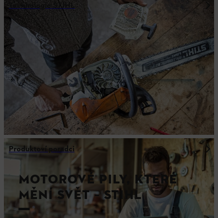
Technologie STIHL
Produktoví poradci
MOTOROVÉ PILY, KTERÉ
MĚNÍ SVĚT – STIHL