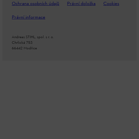
Ochrana osobních údajů
Právní doložka
Cookies
Právní informace
Andreas STIHL, spol. s r. o.
Chrlická 753
66442 Modřice