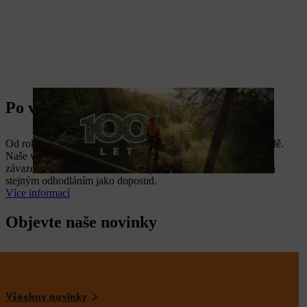
Po vašem boku od roku 1926
Od roku 1926 vytváříme nářadí, které usnadňuje práci v přírodě.
Naše výročí pro nás není jen ohlédnutím za minulostí – je to i
závazek, že i nadále budeme stát po vašem boku s inovacemi a
stejným odhodláním jako doposud.
Více informací
Objevte naše novinky
Všechny novinky