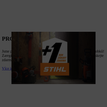
PRODLOUŽENÁ ZÁRUKA
Jsme přesvědčeni o kvalitě a dlouhodobém výkonu našich výrobků!
Zaregistrujte svůj nový stroj STIHL do 30 dnů od nákupu a získejte
zdarma prodlouženou záruku o 1 rok navíc.
Více informací