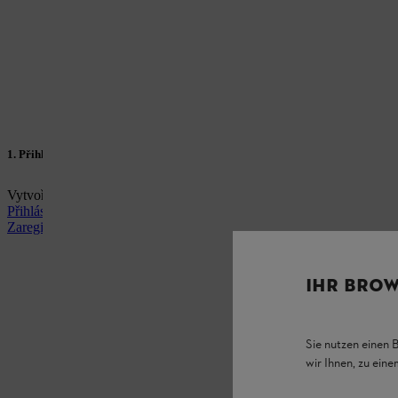
1. Přihlášení / Registrace v MY STIHL
Vytvořte si v několika krocích účet
MY STIHL
(STIHL ID) v několika
Přihlásit se
Zaregistrovat se
IHR BROW
Sie nutzen einen 
wir Ihnen, zu ein