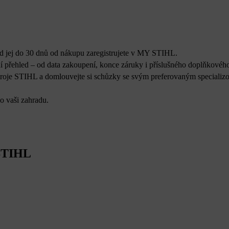
d jej do 30 dnů od nákupu zaregistrujete v MY STIHL.
í přehled – od data zakoupení, konce záruky i příslušného doplňkového
stroje STIHL a domlouvejte si schůzky se svým preferovaným speciali
o vaši zahradu.
 STIHL