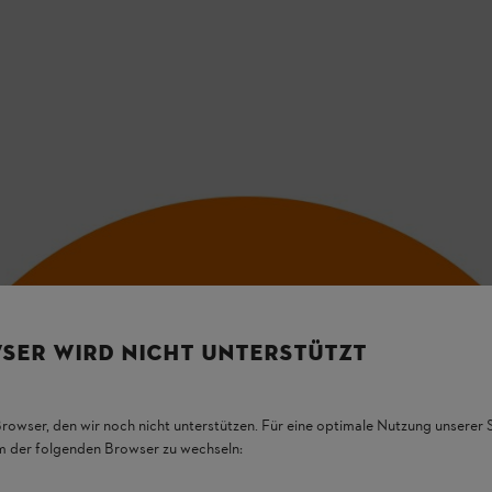
 krocích. Pokud již máte existující účet (např. z MY iMOW), stačí se p
SER WIRD NICHT UNTERSTÜTZT
Browser, den wir noch nicht unterstützen. Für eine optimale Nutzung unserer
em der folgenden Browser zu wechseln: