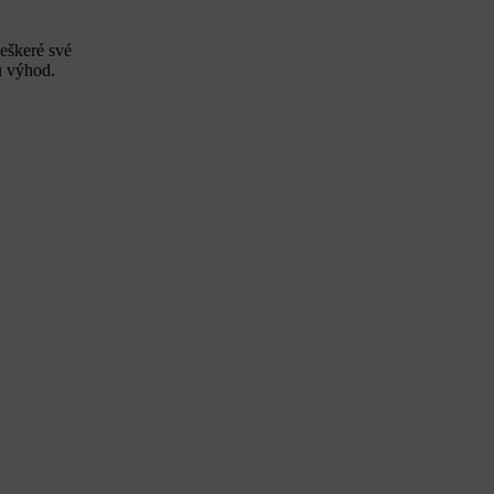
eškeré své
u výhod.