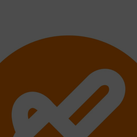
e pouze sériové číslo stroje vašeho produktu STIHL a datum nákupu.