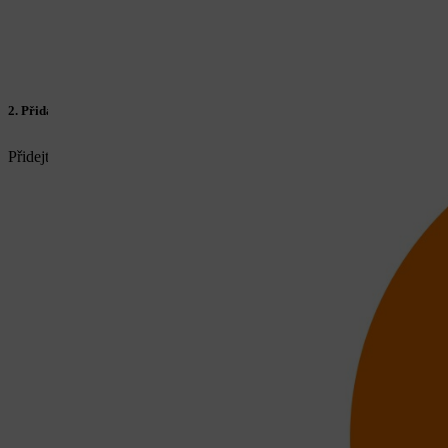
2. Přidání stroje
Přidejte svůj stroj STIHL do kategorie "
Moje produkty
". Potřebujet