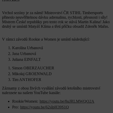
Vrchol sezóny je za námi! Mistrovství ČR STIHL Timbersports
přineslo neuvěřitelnou dávku adrenalinu, rychlosti, přesnosti i síly!
Mistrem České republiky pro tento rok se stává Martin Kalina! Jako
druhý se umístil Matyáš Klíma a třetí příčku obsadil Zdeněk Mařas.
V rámci závodů Rookie a Women je umístí následující:
Karolína Urbanová
Jana Urbanová
Juliana EINFALT
Simon OBERZAUCHER
Mikołaj GROENWALD
Tim ANTHOFER
Záznamy z obou živých vysílání závodů letošního mistrovství
naleznete na našem YouTube kanále:
Rookie/Women:
https://youtu.be/8uJRLMWQO2A
Pro:
https://youtu.be/62sIpH39S1Q