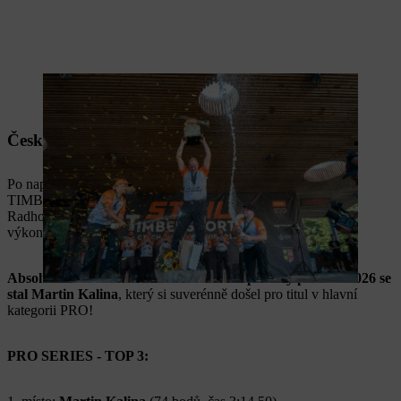
Česko zná svého mistra!
Po napínavé kvalifikaci vyvrcholila česká série STIHL
TIMBERSPORTS® 2026 na Horečkách ve Frenštátu pod
Radhoštěm. Finálový den přinesl parádní atmosféru, špičkové
výkony i momenty, na které se bude ještě dlouho vzpomínat.
Absolutním vítězem a mistrem České republiky pro rok 2026 se
stal Martin Kalina
, který si suverénně došel pro titul v hlavní
kategorii PRO!
PRO SERIES - TOP 3: