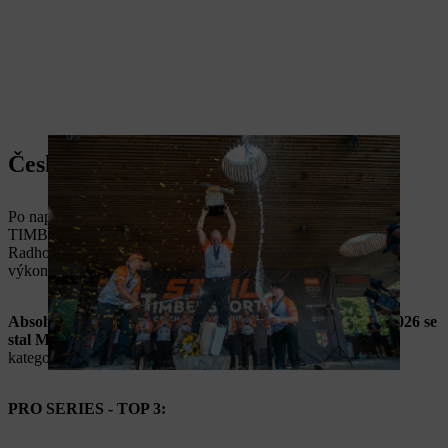
Česko zná svého mistra!
Po napínavé kvalifikaci vyvrcholila česká série STIHL
TIMBERSPORTS® 2026 na Horečkách ve Frenštátu pod
Radhoštěm. Finálový den přinesl parádní atmosféru, špičkové
výkony i momenty, na které se bude ještě dlouho vzpomínat.
Absolutním vítězem a mistrem České republiky pro rok 2026 se
stal Martin Kalina
, který si suverénně došel pro titul v hlavní
kategorii PRO!
PRO SERIES - TOP 3: