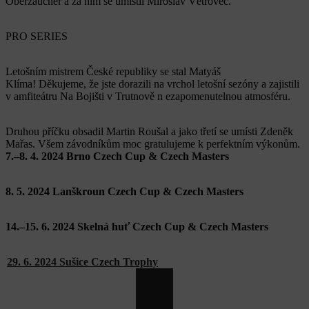
Oberzaucher a za ním se umístil Miroslav Větrovec.
PRO SERIES
Letošním mistrem České republiky se stal Matyáš
Klíma! Děkujeme, že jste dorazili na vrchol letošní sezóny a zajistili
v amfiteátru Na Bojišti v Trutnově n
ezapomenutelnou atmosféru.
Druhou příčku obsadil Martin Roušal a jako třetí se umísti Zdeněk
Mařas. Všem závodníkům moc gratulujeme k perfektním výkonům.
7.–8. 4. 2024 Brno Czech Cup & Czech Masters
8. 5. 2024 Lanškroun Czech Cup & Czech Masters
14.–15. 6. 2024 Skelná huť Czech Cup & Czech Masters
29. 6. 2024 Sušice Czech Trophy