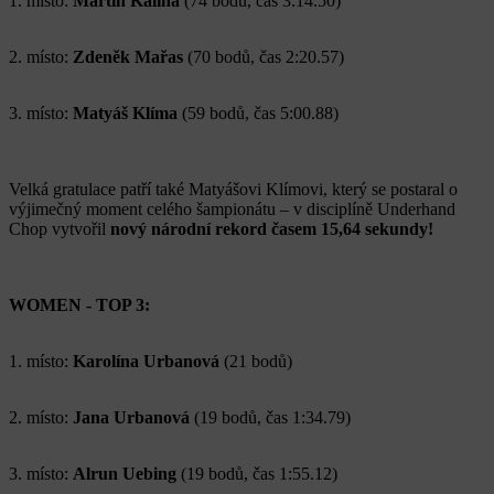
1. místo:
Martin Kalina
(74 bodů, čas 3:14.50)
2. místo:
Zdeněk Mařas
(70 bodů, čas 2:20.57)
3. místo:
Matyáš Klíma
(59 bodů, čas 5:00.88)
Velká gratulace patří také Matyášovi Klímovi, který se postaral o
výjimečný moment celého šampionátu – v disciplíně Underhand
Chop vytvořil
nový národní rekord časem 15,64 sekundy!
WOMEN - TOP 3:
1. místo:
Karolína Urbanová
(21 bodů)
2. místo:
Jana Urbanová
(19 bodů, čas 1:34.79)
3. místo:
Alrun Uebing
(19 bodů, čas 1:55.12)