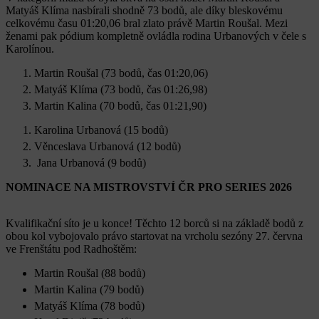
Matyáš Klíma nasbírali shodně 73 bodů, ale díky bleskovému
celkovému času 01:20,06 bral zlato právě Martin Roušal. Mezi
ženami pak pódium kompletně ovládla rodina Urbanových v čele s
Karolínou.
Martin Roušal (73 bodů, čas 01:20,06)
Matyáš Klíma (73 bodů, čas 01:26,98)
Martin Kalina (70 bodů, čas 01:21,90)
Karolina Urbanová (15 bodů)
Věnceslava Urbanová (12 bodů)
Jana Urbanová (9 bodů)
NOMINACE NA MISTROVSTVÍ ČR PRO SERIES 2026
Kvalifikační síto je u konce! Těchto 12 borců si na základě bodů z
obou kol vybojovalo právo startovat na vrcholu sezóny 27. června
ve Frenštátu pod Radhoštěm:
Martin Roušal (88 bodů)
Martin Kalina (79 bodů)
Matyáš Klíma (78 bodů)