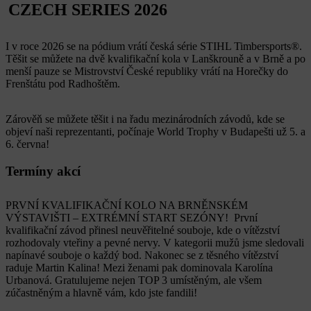
CZECH SERIES 2026
I v roce 2026 se na pódium vrátí česká série STIHL Timbersports®.
Těšit se můžete na dvě kvalifikační kola v Lanškrouně a v Brně a po
menší pauze se Mistrovství České republiky vrátí na Horečky do
Frenštátu pod Radhoštěm.
Zárověň se můžete těšit i na řadu mezinárodních závodů, kde se
objeví naši reprezentanti, počínaje World Trophy v Budapešti už 5. a
6. června!
Termíny akcí
PRVNÍ KVALIFIKAČNÍ KOLO NA BRNĚNSKÉM
VÝSTAVIŠTI – EXTRÉMNÍ START SEZÓNY! První
kvalifikační závod přinesl neuvěřitelné souboje, kde o vítězství
rozhodovaly vteřiny a pevné nervy. V kategorii mužů jsme sledovali
napínavé souboje o každý bod. Nakonec se z těsného vítězství
raduje Martin Kalina! Mezi ženami pak dominovala Karolína
Urbanová. Gratulujeme nejen TOP 3 umístěným, ale všem
zúčastněným a hlavně vám, kdo jste fandili!