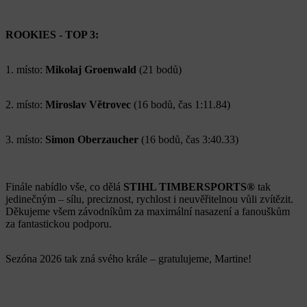
ROOKIES - TOP 3:
1. místo:
Mikołaj Groenwald
(21 bodů)
2. místo:
Miroslav Větrovec
(16 bodů, čas 1:11.84)
3. místo:
Simon Oberzaucher
(16 bodů, čas 3:40.33)
Finále nabídlo vše, co dělá
STIHL TIMBERSPORTS®
tak
jedinečným – sílu, preciznost, rychlost i neuvěřitelnou vůli zvítězit.
Děkujeme všem závodníkům za maximální nasazení a fanouškům
za fantastickou podporu.
Sezóna 2026 tak zná svého krále – gratulujeme, Martine!