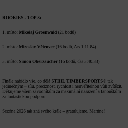
ROOKIES - TOP 3:
1. místo:
Mikołaj Groenwald
(21 bodů)
2. místo:
Miroslav Větrovec
(16 bodů, čas 1:11.84)
3. místo:
Simon Oberzaucher
(16 bodů, čas 3:40.33)
Finále nabídlo vše, co dělá
STIHL TIMBERSPORTS®
tak
jedinečným – sílu, preciznost, rychlost i neuvěřitelnou vůli zvítězit.
Děkujeme všem závodníkům za maximální nasazení a fanouškům
za fantastickou podporu.
Sezóna 2026 tak zná svého krále – gratulujeme, Martine!