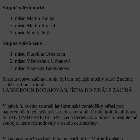
Stupně vítězů muži:
místo Martin Kalina
místo Martin Roušal
místo Karel Diviš
Stupně vítězů ženy:
místo Karolina Urbanová
místo Věnceslava Urbanová
místo Nadezda Bakhvalova
Sezóna teprve začíná a tohle byl ten nejlepší možný start! Budeme
se těšit v Lanškrouně!
LANŠKROUN DOBOJOVÁN, JÍZDA DO FINÁLE ZAČÍNÁ!
V pátek 8. května se areál lanškrounské zemědělky otřásl pod
náporem těch nejlepších českých seker a pil. Druhé kolo kvalifikace
STIHL TIMBERSPORTS® Czech Series 2026 přineslo neskutečné
souboje, které rozhodovaly o osudu celé sezóny.
V kategorii mužů to byla bitva na ostří nože. Martin Roušal a