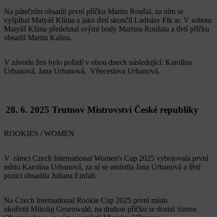
Na pátečním obsadil první příčku Martin Roušal, za ním se
vyšplhal Matyáš Klíma a jako třetí skončil Ladislav Fik
ar. V sobotu
Matyáš Klíma předehnal svými body Martina Roušala a třetí příčku
obsadil Martin Kalina.
V závodu žen bylo pořadí v obou dnech následující: Karolína
Urbanová, Jana Urbanová, Věnceslava Urbanová.
28. 6. 2025 Trutnov Mistrovství České republiky
ROOKIES / WOMEN
V
rámci Czech International Women's Cup 2025 vybojovala první
místo Karolína Urbanová, za ní se umístila Jana Urbanová a třetí
pozici obsadila Juliana Einfalt.
Na Czech International Rookie Cup 2025 první místo
ukořistil Mikolaj Groenwald, na druhou příčku se dostal Simon