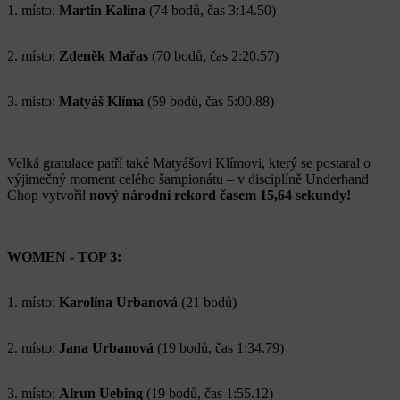
1. místo:
Martin Kalina
(74 bodů, čas 3:14.50)
2. místo:
Zdeněk Mařas
(70 bodů, čas 2:20.57)
3. místo:
Matyáš Klíma
(59 bodů, čas 5:00.88)
Velká gratulace patří také Matyášovi Klímovi, který se postaral o
výjimečný moment celého šampionátu – v disciplíně Underhand
Chop vytvořil
nový národní rekord časem 15,64 sekundy!
WOMEN - TOP 3:
1. místo:
Karolína Urbanová
(21 bodů)
2. místo:
Jana Urbanová
(19 bodů, čas 1:34.79)
3. místo:
Alrun Uebing
(19 bodů, čas 1:55.12)