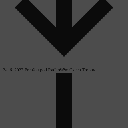
24. 6. 2023 Frenštát pod Radhoštěm Czech Trophy