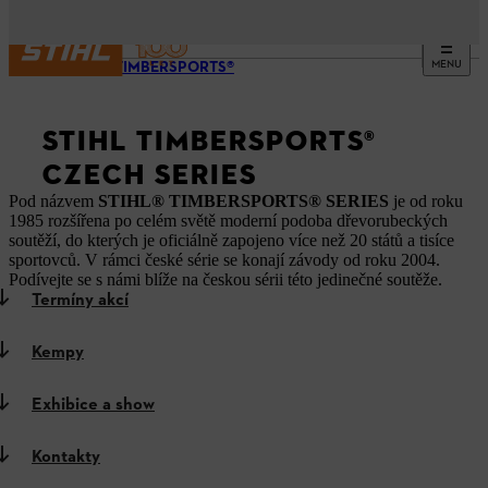
MENU
STIHL TIMBERSPORTS®
STIHL TIMBERSPORTS®
CZECH SERIES
Pod názvem
STIHL® TIMBERSPORTS® SERIES
je od roku
1985 rozšířena po celém světě moderní podoba dřevorubeckých
soutěží, do kterých je oficiálně zapojeno více než 20 států a tisíce
sportovců. V rámci české série se konají závody od roku 2004.
Podívejte se s námi blíže na českou sérii této jedinečné soutěže.
Termíny akcí
Kempy
Exhibice a show
Kontakty