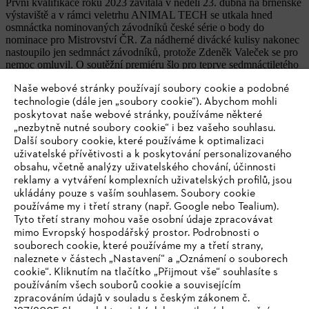
První kvalifikace roku 2023 zavítala v neděli 23. dubna na brněnské
výstaviště a v rámci veletrhu ANIMAL TECH se utkala hned
osmnáctka nominovaných závodníků české série o body do
nominace pro Mistrovství ČR. Za nádherné divácké kulisy nakonec
nastoupilo jen sedmnáct závodníků, protože Zdeněk Valeček se pro
nemoc omluvil. O soutěžní premiéru šlo pro teprve sedmnáctiletého
Filipa Klíra, který na konci jarního kempu splnil nominační kritéria.
Naše webové stránky používají soubory cookie a podobné
Celkově byla na závodnících znát nervozita z prvního startu v
technologie (dále jen „soubory cookie“). Abychom mohli
sezóně a ta vyústila v celkem jedenáct diskvalifikací. Nejlepší start
poskytovat naše webové stránky, používáme některé
do úvodní Stock Saw se povedl Ivanu Bambuškarovi, který
průběžně zvítězil ve třech ze čtyř disciplín a tak o jeho celkovém
„nezbytně nutné soubory cookie“ i bez vašeho souhlasu.
vítězství nikdo nepochyboval. Druhý skončil Leoš Klíma a jako třetí
Další soubory cookie, které používáme k optimalizaci
tuto dvojici na stupně vítězů doprovodil nestárnoucí Jan Wáwrů.
uživatelské přívětivosti a k poskytování personalizovaného
obsahu, včetně analýzy uživatelského chování, účinnosti
reklamy a vytváření komplexních uživatelských profilů, jsou
CZECH MASTERS na brněnském výstavišti v rámci veletrhu
ukládány pouze s vaším souhlasem. Soubory cookie
ANIMAL TECH, Národní výstavy hospodářských zvířat a Národní
používáme my i třetí strany (např. Google nebo Tealium).
výstavy myslivosti, se pochlubil tím nejlepším, co umí česká série
Tyto třetí strany mohou vaše osobní údaje zpracovávat
STIHL TIMBERSPORTS nabídnout. Tříkolový formát
mimo Evropský hospodářský prostor. Podrobnosti o
prověřil postupně um závodníků ve všech šesti disciplínách a
souborech cookie, které používáme my a třetí strany,
protože byl závod napínavý až do konce, určitě neprohloupil, kdo i
naleznete v částech „Nastavení“ a „Oznámení o souborech
přes nepřízeň počasí vydržel do posledního soutěžního pokusu. Byť
cookie“. Kliknutím na tlačítko „Přijmout vše“ souhlasíte s
šli do třetího kola a závěrečné hot saw na čele závodu srovnaní
používáním všech souborů cookie a souvisejícím
Martin Roušal (53 b.), Matyáš Klíma (53 b.), Zdeněk Mařas (46 b.)
zpracováním údajů v souladu s českým zákonem č.
a Martin Kalina (44 b.), tak po úspěšných pokusech Martina Maděry