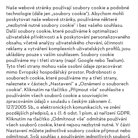
Naše webové stránky používají soubory cookie a podobné
technologie (dále jen „soubory cookie“). Abychom mohli
#STIHL
poskytovat naše webové stránky, používáme některé
„nezbytně nutné soubory cookie“ i bez vašeho souhlasu.
Další soubory cookie, které používáme k optimalizaci
uživatelské přívětivosti a k poskytování personalizovaného
obsahu, včetně analýzy uživatelského chování, účinnosti
reklamy a vytváření komplexních uživatelských profilů, jsou
ukládány pouze s vaším souhlasem. Soubory cookie
používáme my i třetí strany (např. Google nebo Tealium).
Tyto třetí strany mohou vaše osobní údaje zpracovávat
Společnost
mimo Evropský hospodářský prostor. Podrobnosti o
souborech cookie, které používáme my a třetí strany,
naleznete v částech „Nastavení“ a „Oznámení o souborech
cookie“. Kliknutím na tlačítko „Přijmout vše“ souhlasíte s
STIHL FAQ
používáním všech souborů cookie a souvisejícím
zpracováním údajů v souladu s českým zákonem č.
127/2005 Sb., o elektronických komunikacích, ve znění
pozdějších předpisů, a s čl. 6 odst. 1 písm. a) nařízení GDPR.
IHR BROWSER WIRD NICHT
Kliknutím na tlačítko „Odmítnout vše“ odmítáte používání
Služby
všech souborů cookie, které nejsou nezbytně nutné. V části
UNTERSTÜTZT
Nastavení můžete jednotlivé soubory cookie přijmout nebo
odmítnout. Svůj souhlas s používáním jednotlivých souborů