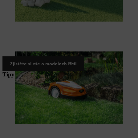
Zjistěte si vše o modelech RMI
Tipy pro práci se STIHL iMOW®