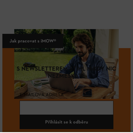
Jak pracovat s iMOW®
S NEWSLETTEREM STIHL NIKDY NIC
NEZMEŠKÁTE
E-MAILOVÁ ADRESA
Přihlásit se k odběru