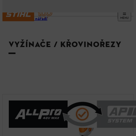
MENU
Stroje a nářadí
VYŽÍNAČE / KŘOVINOŘEZY