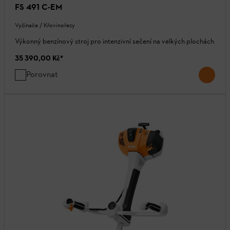
FS 491 C-EM
Vyžínače / Křovinořezy
Výkonný benzínový stroj pro intenzivní sečení na velkých plochách
35 390,00 Kč
*
Porovnat