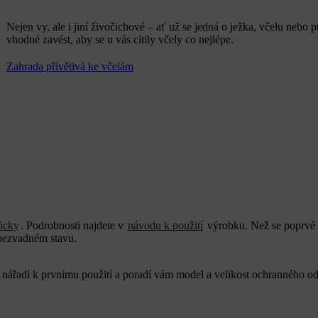
Nejen vy, ale i jiní živočichové – ať už se jedná o ježka, včelu nebo pt
vhodné zavést, aby se u vás cítily včely co nejlépe.
Zahrada přívětivá ke včelám
ůcky
. Podrobnosti najdete v
návodu k použití
výrobku. Než se poprvé p
 bezvadném stavu.
 nářadí k prvnímu použití a poradí vám model a velikost ochranného 