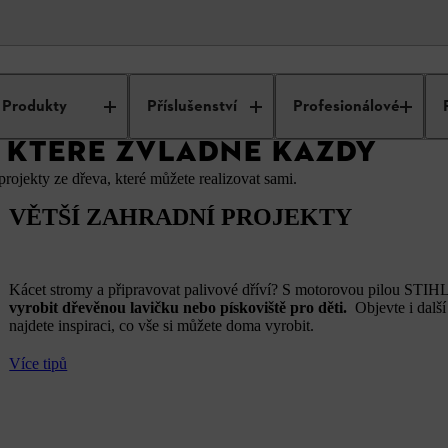
– Projekty, které zvládne každý
Produkty
Příslušenství
Profesionálové
, KTERÉ ZVLÁDNE KAŽDÝ
 projekty ze dřeva, které můžete realizovat sami.
VĚTŠÍ ZAHRADNÍ PROJEKTY
Kácet stromy a připravovat palivové dříví? S motorovou pilou STIH
vyrobit dřevěnou lavičku nebo pískoviště pro děti.
Objevte i další
najdete inspiraci, co vše si můžete doma vyrobit.
Více tipů