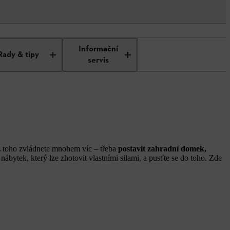
Informační
Rady & tipy
servis
L toho zvládnete mnohem víc – třeba
postavit zahradní domek,
 nábytek, který lze zhotovit vlastními silami, a pusťte se do toho. Zde