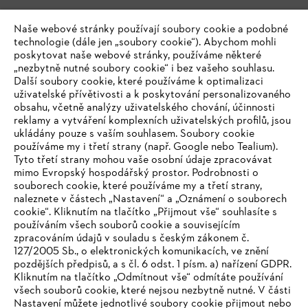
Naše webové stránky používají soubory cookie a podobné
technologie (dále jen „soubory cookie“). Abychom mohli
poskytovat naše webové stránky, používáme některé
„nezbytně nutné soubory cookie“ i bez vašeho souhlasu.
Další soubory cookie, které používáme k optimalizaci
uživatelské přívětivosti a k poskytování personalizovaného
obsahu, včetně analýzy uživatelského chování, účinnosti
reklamy a vytváření komplexních uživatelských profilů, jsou
ukládány pouze s vaším souhlasem. Soubory cookie
používáme my i třetí strany (např. Google nebo Tealium).
Tyto třetí strany mohou vaše osobní údaje zpracovávat
mimo Evropský hospodářský prostor. Podrobnosti o
souborech cookie, které používáme my a třetí strany,
naleznete v částech „Nastavení“ a „Oznámení o souborech
cookie“. Kliknutím na tlačítko „Přijmout vše“ souhlasíte s
používáním všech souborů cookie a souvisejícím
zpracováním údajů v souladu s českým zákonem č.
127/2005 Sb., o elektronických komunikacích, ve znění
pozdějších předpisů, a s čl. 6 odst. 1 písm. a) nařízení GDPR.
IHR BROWSER WIRD NICHT
Kliknutím na tlačítko „Odmítnout vše“ odmítáte používání
všech souborů cookie, které nejsou nezbytně nutné. V části
UNTERSTÜTZT
Nastavení můžete jednotlivé soubory cookie přijmout nebo