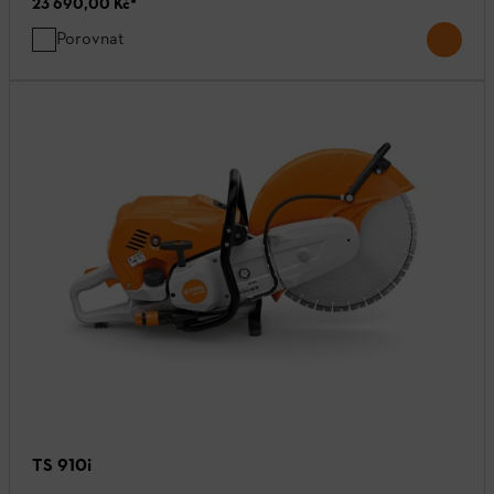
23 690,00 Kč
*
Porovnat
TS 910i