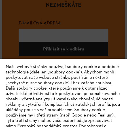
NEZMEŠKÁTE
E-MAILOVÁ ADRESA
Přihlásit se k odběru
Naše webové stránky používají soubory cookie a podobné
technologie (dále jen „soubory cookie“). Abychom mohli
#STIHL
poskytovat naše webové stránky, používáme některé
„nezbytně nutné soubory cookie“ i bez vašeho souhlasu.
Další soubory cookie, které používáme k optimalizaci
uživatelské přívětivosti a k poskytování personalizovaného
obsahu, včetně analýzy uživatelského chování, účinnosti
reklamy a vytváření komplexních uživatelských profilů, jsou
ukládány pouze s vaším souhlasem. Soubory cookie
používáme my i třetí strany (např. Google nebo Tealium).
Tyto třetí strany mohou vaše osobní údaje zpracovávat
Společnost
mimo Evropský hospodářský prostor. Podrobnosti o