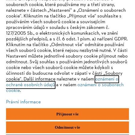
souborech cookie, které používáme my a třetí strany,
naleznete v částech „Nastavení“ a „Oznámení o souborech
cookie“. Kliknutím na tlačítko „Přijmout vše“ souhlasíte s
STIHL FAQ
používáním všech souborů cookie a souvisejícím
zpracováním údajů v souladu s českým zákonem č.
127/2005 Sb., o elektronických komunikacích, ve znění
pozdějších předpisů, a s čl. 6 odst. 1 písm. a) nařízení GDPR.
IHR BROWSER WIRD NICHT
Kliknutím na tlačítko „Odmítnout vše“ odmítáte používání
Služby
všech souborů cookie, které nejsou nezbytně nutné. V části
UNTERSTÜTZT
Nastavení můžete jednotlivé soubory cookie přijmout nebo
odmítnout. Svůj souhlas s používáním jednotlivých souborů
cookie nebo všech souborů cookie můžete kdykoli s
Sie nutzen einen Browser, den wir noch nicht unterstützen. Für
účinností do budoucna odvolat v zápatí v části „Soubory
eine optimale Nutzung unserer Seite empfehlen wir Ihnen, zu
cookie“. Další informace naleznete v našem
oznámení o
Ochrana osobních údajů
Právní doložka
Cookies
ochraně osobních údajů
einem der folgenden Browser zu wechseln:
a v našem
oznámení o souborech
cookie
.
Právní informace
Právní informace
Firefox
Chrome
Přijmout vše
Andreas STIHL, spol. s r. o.
Chrlická 753
Safari
Edge
66442 Modřice
Odmítnout vše