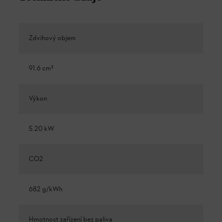
Zdvihový objem
91.6 cm³
Výkon
5.20 kW
CO2
682 g/kWh
Hmotnost zařízení bez paliva