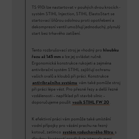
TS 910i lze nastartovat v pouhých dvou krocích -
systém STIHL Injection, STIHL ElastoStart se
startovací šňůrou odolnou proti opotřebení a
dekompresní ventil umožňují jednoduchý, plynulý
start bez trhavého zatížení.
Tento rozbrušovací stroj je vhodný pro
hloubku
řezu až 145 mm
a lze jej ovládat ručně.
Ergonomická konstrukce rukojeti a zejména
antivibrační systém STIHL zajišťují ochranu
vašich svalů a kloubů při práci. Konstrukce
antivibračního systému
vám také pomůže stroj
při práci lépe vést. Pro přesné řezy a delší řezné
vzdálenosti – například při stavbě silnic –
doporučujeme použít
vozík STIHL FW 20
.
K efektivní práci vám pomůže také umístění
vodní přípojky pro vázání prachu na řezný
kotouč, zatímco
systém vzduchového filtru
s
dlouhou životností prodlužuje intervaly mezi