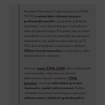
Kompaktní benzínový rozbrušovací stroj STIHL
TS 710i je
mimořádně výkonný stroj pro
profesionální použití
v pozemním a silničním
stavitelství a pro náročné práce v zahradnictví
nebo při úpravě krajiny. Pro práce, jako je řezání
minerálních a kovových materiálů, jako je beton,
železobeton, zdi, asfalt a ocelové prvky, je TS
710i sériově dodáván s výkonným a odolným
350mm řezným kotoučem
z pryskyřice s velmi
dobrým řezným výkonem.
Výkonný
motor STIHL 2-MIX
této profesionální
rozbrušovačky, vybavený inovativním,
elektronicky řízeným systémem
STIHL
Injection
, zaručuje
velmi dobré provozní
vlastnosti a vysoký točivý moment.
Dalšími
výhodami inovativní technologie motoru jsou
snížené emise a efektivní spotřeba paliva.