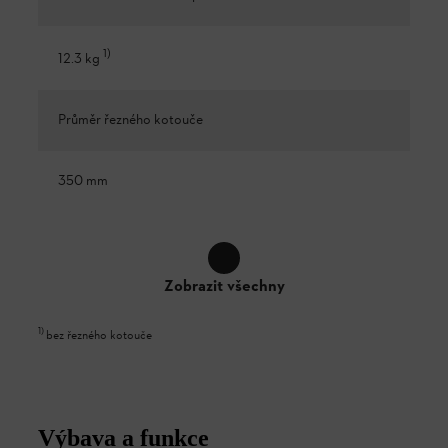
1
)
12.3 kg
Průměr řezného kotouče
350 mm
Zobrazit všechny
1
)
bez řezného kotouče
Výbava a funkce