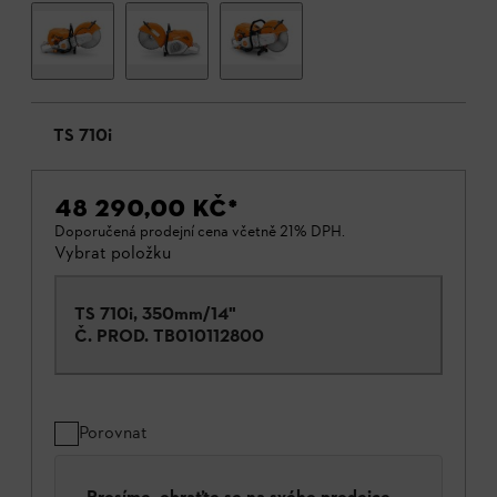
TS 710i
48 290,00 KČ
*
Doporučená prodejní cena včetně 21% DPH.
Vybrat položku
TS 710i, 350mm/14"
Č. PROD.
TB010112800
Porovnat
Prosíme, obraťte se na svého prodejce