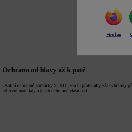
Firefox
Ochrana od hlavy až k patě
Osobní ochranné pomůcky STIHL jsou tu proto, aby vás ochránily při k
robustní materiály a jejich ochranné vlastnosti.