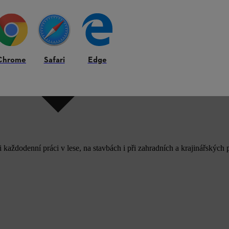
Chrome
Safari
Edge
aždodenní práci v lese, na stavbách i při zahradních a krajinářských 