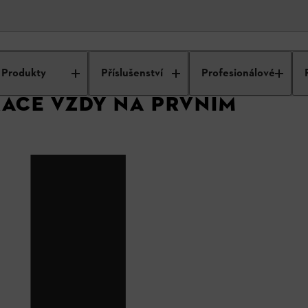
y
Od profesionálů pro profesionály
Bezpečnost práce
Produkty
Příslušenství
Profesionálové
ÁCE VŽDY NA PRVNÍM