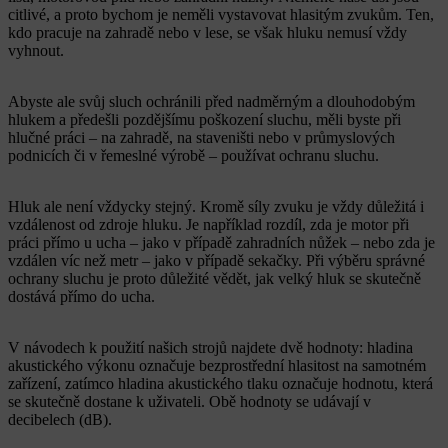
citlivé, a proto bychom je neměli vystavovat hlasitým zvukům. Ten,
kdo pracuje na zahradě nebo v lese, se však hluku nemusí vždy
vyhnout.
Abyste ale svůj sluch ochránili před nadměrným a dlouhodobým
hlukem a předešli pozdějšímu poškození sluchu, měli byste při
hlučné práci – na zahradě, na staveništi nebo v průmyslových
podnicích či v řemeslné výrobě – používat ochranu sluchu.
Hluk ale není vždycky stejný. Kromě síly zvuku je vždy důležitá i
vzdálenost od zdroje hluku. Je například rozdíl, zda je motor při
práci přímo u ucha – jako v případě zahradních nůžek – nebo zda je
vzdálen víc než metr – jako v případě sekačky. Při výběru správné
ochrany sluchu je proto důležité vědět, jak velký hluk se skutečně
dostává přímo do ucha.
V návodech k použití našich strojů najdete dvě hodnoty: hladina
akustického výkonu označuje bezprostřední hlasitost na samotném
zařízení, zatímco hladina akustického tlaku označuje hodnotu, která
se skutečně dostane k uživateli. Obě hodnoty se udávají v
decibelech (dB).