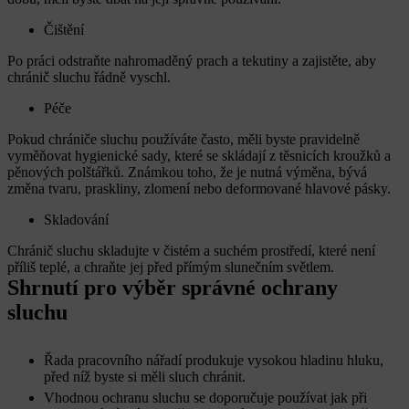
Čištění
Po práci odstraňte nahromaděný prach a tekutiny a zajistěte, aby
chránič sluchu řádně vyschl.
Péče
Pokud chrániče sluchu používáte často, měli byste pravidelně
vyměňovat hygienické sady, které se skládají z těsnicích kroužků a
pěnových polštářků. Známkou toho, že je nutná výměna, bývá
změna tvaru, praskliny, zlomení nebo deformované hlavové pásky.
Skladování
Chránič sluchu skladujte v čistém a suchém prostředí, které není
příliš teplé, a chraňte jej před přímým slunečním světlem.
Shrnutí pro výběr správné ochrany
sluchu
Řada pracovního nářadí produkuje vysokou hladinu hluku,
před níž byste si měli sluch chránit.
Vhodnou ochranu sluchu se doporučuje používat jak při