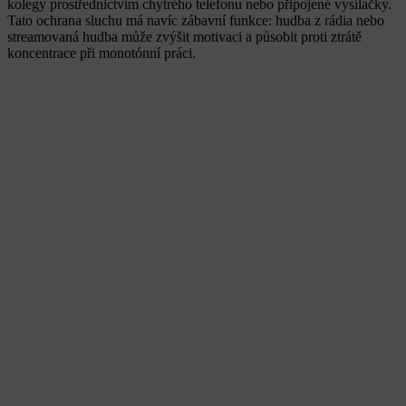
kolegy prostřednictvím chytrého telefonu nebo připojené vysílačky.
Tato ochrana sluchu má navíc zábavní funkce: hudba z rádia nebo
streamovaná hudba může zvýšit motivaci a působit proti ztrátě
koncentrace při monotónní práci.