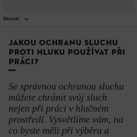
Shrnutí
MENU
Bezpečnost práce vždy na prvním místě
Proč je ochrana sluchu důležitá
JAKOU OCHRANU SLUCHU
PROTI HLUKU POUŽÍVAT PŘI
Jaká ochrana sluchu proti hluku existuje?
PRÁCI?
Od jaké hlučnosti?
Se správnou ochranou sluchu
můžete chránit svůj sluch
Návod: Zvolte ochranu sluchu
nejen při práci v hlučném
prostředí. Vysvětlíme vám, na
Péče o ochranu sluchu
co byste měli při výběru a