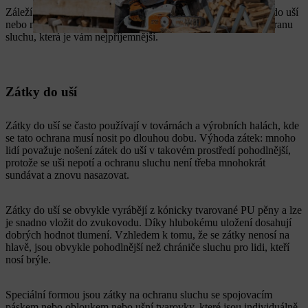
Záleží jen na vás, jakou formu si nakonec zvolíte – zda zátky do uší
nebo mušlové chrániče. Zpravidla je dobré zvolit takovou ochranu
sluchu, která je vám nejpříjemnější.
Zátky do uší
Zátky do uší se často používají v továrnách a výrobních halách, kde
se tato ochrana musí nosit po dlouhou dobu. Výhoda zátek: mnoho
lidí považuje nošení zátek do uší v takovém prostředí pohodlnější,
protože se uši nepotí a ochranu sluchu není třeba mnohokrát
sundávat a znovu nasazovat.
Zátky do uší se obvykle vyrábějí z kónicky tvarované PU pěny a lze
je snadno vložit do zvukovodu. Díky hlubokému uložení dosahují
dobrých hodnot tlumení. Vzhledem k tomu, že se zátky nenosí na
hlavě, jsou obvykle pohodlnější než chrániče sluchu pro lidi, kteří
nosí brýle.
Speciální formou jsou zátky na ochranu sluchu se spojovacím
páskem nebo obloukem nebo ušní tvarovky, které jsou individuálně