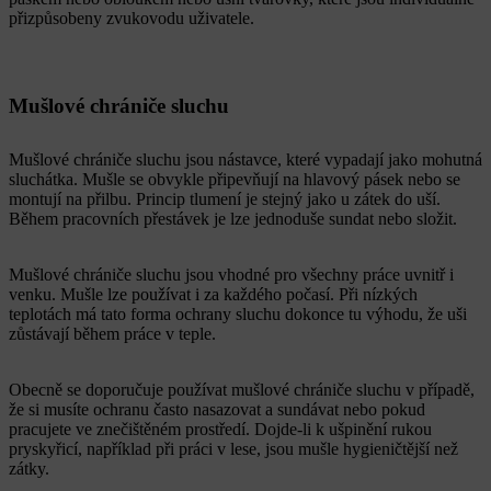
přizpůsobeny zvukovodu uživatele.
Mušlové chrániče sluchu
Mušlové chrániče sluchu jsou nástavce, které vypadají jako mohutná
sluchátka. Mušle se obvykle připevňují na hlavový pásek nebo se
montují na přilbu. Princip tlumení je stejný jako u zátek do uší.
Během pracovních přestávek je lze jednoduše sundat nebo složit.
Mušlové chrániče sluchu jsou vhodné pro všechny práce uvnitř i
venku. Mušle lze používat i za každého počasí. Při nízkých
teplotách má tato forma ochrany sluchu dokonce tu výhodu, že uši
zůstávají během práce v teple.
Obecně se doporučuje používat mušlové chrániče sluchu v případě,
že si musíte ochranu často nasazovat a sundávat nebo pokud
pracujete ve znečištěném prostředí. Dojde-li k ušpinění rukou
pryskyřicí, například při práci v lese, jsou mušle hygieničtější než
zátky.