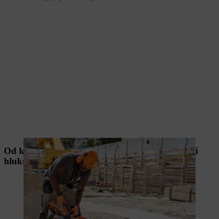
Od kdy má smysl používat ochranu sluchu proti
hluku při soukromé práci?