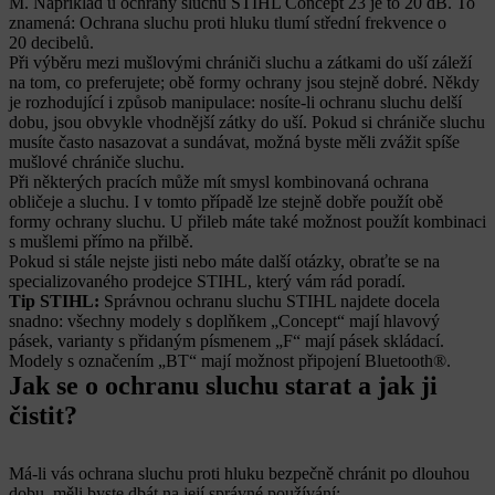
M. Například u ochrany sluchu STIHL Concept 23 je to 20 dB. To
znamená: Ochrana sluchu proti hluku tlumí střední frekvence o
20 decibelů.
Při výběru mezi mušlovými chrániči sluchu a zátkami do uší záleží
na tom, co preferujete; obě formy ochrany jsou stejně dobré. Někdy
je rozhodující i způsob manipulace: nosíte-li ochranu sluchu delší
dobu, jsou obvykle vhodnější zátky do uší. Pokud si chrániče sluchu
musíte často nasazovat a sundávat, možná byste měli zvážit spíše
mušlové chrániče sluchu.
Při některých pracích může mít smysl kombinovaná ochrana
obličeje a sluchu. I v tomto případě lze stejně dobře použít obě
formy ochrany sluchu. U přileb máte také možnost použít kombinaci
s mušlemi přímo na přilbě.
Pokud si stále nejste jisti nebo máte další otázky, obraťte se na
specializovaného prodejce STIHL, který vám rád poradí.
Tip STIHL:
Správnou ochranu sluchu STIHL najdete docela
snadno: všechny modely s doplňkem „Concept“ mají hlavový
pásek, varianty s přidaným písmenem „F“ mají pásek skládací.
Modely s označením „BT“ mají možnost připojení Bluetooth®.
Jak se o ochranu sluchu starat a jak ji
čistit?
Má-li vás ochrana sluchu proti hluku bezpečně chránit po dlouhou
dobu, měli byste dbát na její správné používání: