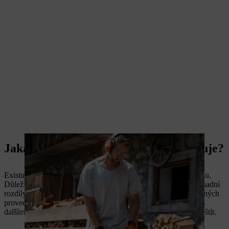
Jaká ochrana sluchu proti hluku existuje?
Existují dvě základní formy: zátkové a mušlové chrániče sluchu.
Důležité: Ochrana je stejná – v tlumení hluku nejsou žádné zásadní
rozdíly. Obě formy ochrany sluchu jsou nyní k dispozici v různých
provedeních pro různé účely použití. Lze je také kombinovat s
dalšími ochrannými prostředky, jako je přilba nebo obličejový štít.