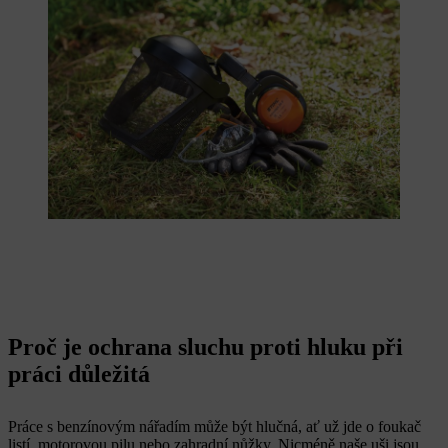
Proč je ochrana sluchu proti hluku při
práci důležitá
Práce s benzínovým nářadím může být hlučná, ať už jde o foukač
listí, motorovou pilu nebo zahradní nůžky. Nicméně naše uši jsou