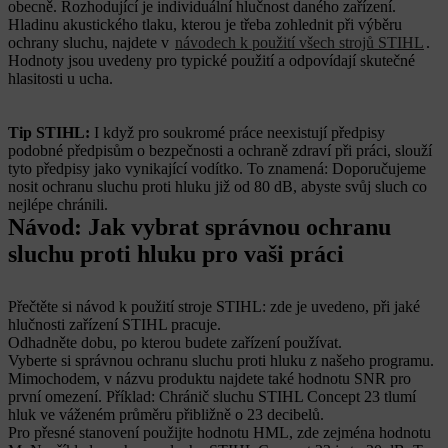
obecně. Rozhodující je individuální hlučnost daného zařízení.
Hladinu akustického tlaku, kterou je třeba zohlednit při výběru
ochrany sluchu, najdete v
návodech k použití všech strojů STIHL
.
Hodnoty jsou uvedeny pro typické použití a odpovídají skutečné
hlasitosti u ucha.
Tip STIHL:
I když pro soukromé práce neexistují předpisy
podobné předpisům o bezpečnosti a ochraně zdraví při práci, slouží
tyto předpisy jako vynikající vodítko. To znamená: Doporučujeme
nosit ochranu sluchu proti hluku již od 80 dB, abyste svůj sluch co
nejlépe chránili.
Návod: Jak vybrat správnou ochranu
sluchu proti hluku pro vaši práci
Přečtěte si návod k použití stroje STIHL: zde je uvedeno, při jaké
hlučnosti zařízení STIHL pracuje.
Odhadněte dobu, po kterou budete zařízení používat.
Vyberte si správnou ochranu sluchu proti hluku z našeho programu.
Mimochodem, v názvu produktu najdete také hodnotu SNR pro
první omezení. Příklad: Chránič sluchu STIHL Concept 23 tlumí
hluk ve váženém průměru přibližně o 23 decibelů.
Pro přesné stanovení použijte hodnotu HML, zde zejména hodnotu