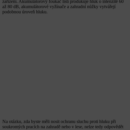
zařízení. Akumulátorový foukač listí produkuje hluk o intenzitě 60
až 80 dB, akumulátorové vyžínače a zahradní nůžky vytvářejí
podobnou úroveň hluku.
Na otázku, zda byste měli nosit ochranu sluchu proti hluku při
soukromých pracích na zahradě nebo v lese, nelze tedy odpovědět