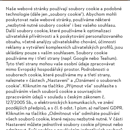
Naše webové stránky používají soubory cookie a podobné
technologie (dále jen „soubory cookie“). Abychom mohli
#STIHL
poskytovat naše webové stránky, používáme některé
„nezbytně nutné soubory cookie“ i bez vašeho souhlasu.
Další soubory cookie, které používáme k optimalizaci
uživatelské přívětivosti a k poskytování personalizovaného
obsahu, včetně analýzy uživatelského chování, účinnosti
reklamy a vytváření komplexních uživatelských profilů, jsou
ukládány pouze s vaším souhlasem. Soubory cookie
používáme my i třetí strany (např. Google nebo Tealium).
Tyto třetí strany mohou vaše osobní údaje zpracovávat
Společnost
mimo Evropský hospodářský prostor. Podrobnosti o
souborech cookie, které používáme my a třetí strany,
naleznete v částech „Nastavení“ a „Oznámení o souborech
cookie“. Kliknutím na tlačítko „Přijmout vše“ souhlasíte s
STIHL FAQ
používáním všech souborů cookie a souvisejícím
zpracováním údajů v souladu s českým zákonem č.
127/2005 Sb., o elektronických komunikacích, ve znění
pozdějších předpisů, a s čl. 6 odst. 1 písm. a) nařízení GDPR.
IHR BROWSER WIRD NICHT
Kliknutím na tlačítko „Odmítnout vše“ odmítáte používání
Služby
všech souborů cookie, které nejsou nezbytně nutné. V části
UNTERSTÜTZT
Nastavení můžete jednotlivé soubory cookie přijmout nebo