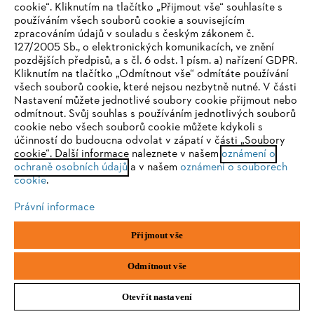
cookie“. Kliknutím na tlačítko „Přijmout vše“ souhlasíte s
používáním všech souborů cookie a souvisejícím
zpracováním údajů v souladu s českým zákonem č.
127/2005 Sb., o elektronických komunikacích, ve znění
pozdějších předpisů, a s čl. 6 odst. 1 písm. a) nařízení GDPR.
IHR BROWSER WIRD NICHT
Kliknutím na tlačítko „Odmítnout vše“ odmítáte používání
všech souborů cookie, které nejsou nezbytně nutné. V části
UNTERSTÜTZT
Nastavení můžete jednotlivé soubory cookie přijmout nebo
NOVINKA
odmítnout. Svůj souhlas s používáním jednotlivých souborů
cookie nebo všech souborů cookie můžete kdykoli s
Sie nutzen einen Browser, den wir noch nicht unterstützen. Für
účinností do budoucna odvolat v zápatí v části „Soubory
Sportovní šortky TIMBERSPORTS® II černé
eine optimale Nutzung unserer Seite empfehlen wir Ihnen, zu
cookie“. Další informace naleznete v našem
oznámení o
ochraně osobních údajů
einem der folgenden Browser zu wechseln:
a v našem
oznámení o souborech
BrandShop
cookie
.
1 300,00 Kč
*
Právní informace
Firefox
Chrome
Porovnat
Přijmout vše
Safari
Edge
Odmítnout vše
Otevřít nastavení