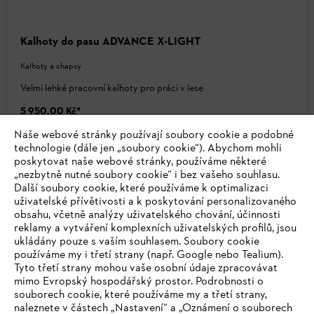
Kalhoty do pasu ADVANCE X-LIGHT
Kalhoty a chapsy
Velmi lehké pracovní kalhoty pro práci v lese
5 950,00 Kč
*
Porovnat
Naše webové stránky používají soubory cookie a podobné
technologie (dále jen „soubory cookie“). Abychom mohli
poskytovat naše webové stránky, používáme některé
„nezbytně nutné soubory cookie“ i bez vašeho souhlasu.
Další soubory cookie, které používáme k optimalizaci
uživatelské přívětivosti a k poskytování personalizovaného
obsahu, včetně analýzy uživatelského chování, účinnosti
reklamy a vytváření komplexních uživatelských profilů, jsou
ukládány pouze s vaším souhlasem. Soubory cookie
používáme my i třetí strany (např. Google nebo Tealium).
Tyto třetí strany mohou vaše osobní údaje zpracovávat
mimo Evropský hospodářský prostor. Podrobnosti o
souborech cookie, které používáme my a třetí strany,
naleznete v částech „Nastavení“ a „Oznámení o souborech