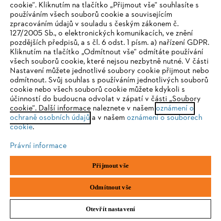
cookie“. Kliknutím na tlačítko „Přijmout vše“ souhlasíte s
používáním všech souborů cookie a souvisejícím
zpracováním údajů v souladu s českým zákonem č.
127/2005 Sb., o elektronických komunikacích, ve znění
pozdějších předpisů, a s čl. 6 odst. 1 písm. a) nařízení GDPR.
IHR BROWSER WIRD NICHT
Kliknutím na tlačítko „Odmítnout vše“ odmítáte používání
všech souborů cookie, které nejsou nezbytně nutné. V části
UNTERSTÜTZT
Nastavení můžete jednotlivé soubory cookie přijmout nebo
odmítnout. Svůj souhlas s používáním jednotlivých souborů
cookie nebo všech souborů cookie můžete kdykoli s
Sie nutzen einen Browser, den wir noch nicht unterstützen. Für
účinností do budoucna odvolat v zápatí v části „Soubory
eine optimale Nutzung unserer Seite empfehlen wir Ihnen, zu
cookie“. Další informace naleznete v našem
oznámení o
ochraně osobních údajů
einem der folgenden Browser zu wechseln:
a v našem
oznámení o souborech
cookie
.
Právní informace
Firefox
Chrome
Přijmout vše
Safari
Edge
Odmítnout vše
Otevřít nastavení