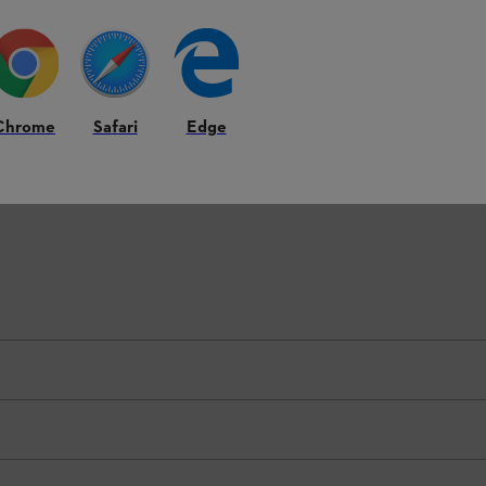
ter, 15 % polyamid, 4 % elastan, 1 % keramika
Chrome
Safari
Edge