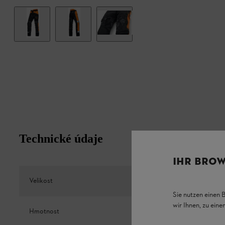
Technické údaje
IHR BROW
Velikost
XS / S / M 
Sie nutzen einen 
wir Ihnen, zu ein
Hmotnost
1200 g