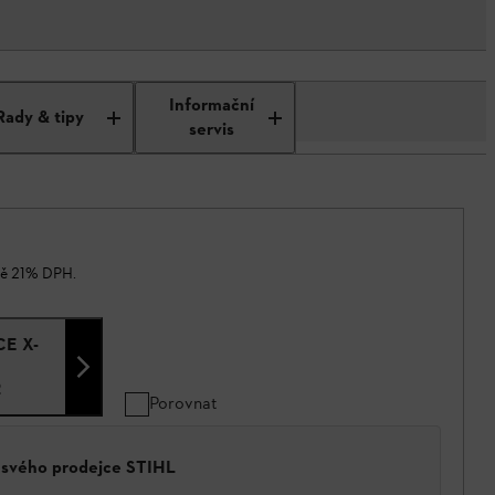
Informační
Rady & tipy
servis
ně 21% DPH.
CE X-
2
Porovnat
a svého prodejce STIHL