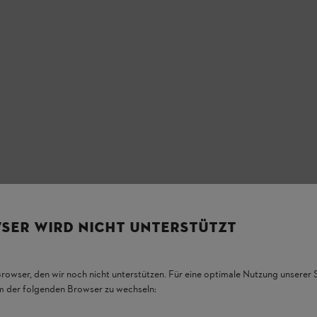
SER WIRD NICHT UNTERSTÜTZT
/ L / XL / XXL / 3XL
Browser, den wir noch nicht unterstützen. Für eine optimale Nutzung unserer
em der folgenden Browser zu wechseln: