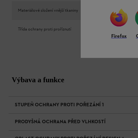
Materiálové složení vnější tkaniny
80 % polyes
Třída ochrany proti proříznutí
1
Firefox
Výbava a funkce
STUPEŇ OCHRANY PROTI POŘEZÁNÍ 1
PRODYŠNÁ OCHRANA PŘED VLHKOSTÍ