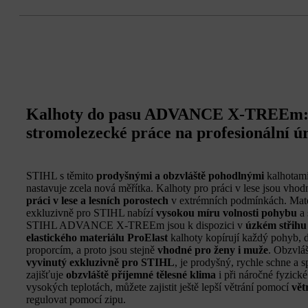
Kalhoty do pasu ADVANCE X-TREEm: I
stromolezecké práce na profesionální ú
STIHL s těmito
prodyšnými a obzvláště pohodlnými
kalhota
nastavuje zcela nová měřítka. Kalhoty pro práci v lese jsou vho
práci v lese a lesních porostech
v extrémních podmínkách. Mate
exkluzivně pro STIHL nabízí
vysokou míru volnosti pohybu
a 
STIHL ADVANCE X-TREEm jsou k dispozici v
úzkém střihu 
elastického materiálu ProElast
kalhoty kopírují každý pohyb, 
proporcím, a proto jsou stejně
vhodné pro ženy i muže
. Obzvlá
vyvinutý exkluzivně pro STIHL
, je prodyšný, rychle schne a
zajišťuje
obzvláště příjemné tělesné klima
i při náročné fyzické 
vysokých teplotách, můžete zajistit ještě lepší větrání pomocí
vět
regulovat pomocí zipu.