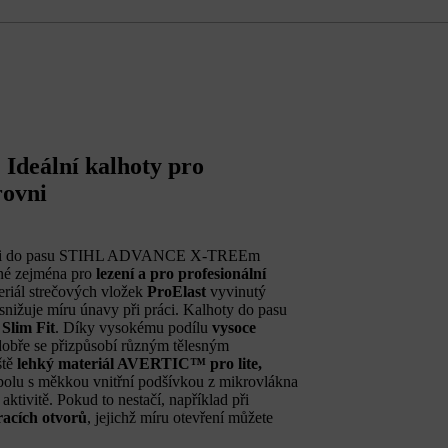
deální kalhoty pro
rovni
mi do pasu STIHL ADVANCE X-TREEm
dné zejména pro
lezení a pro profesionální
riál strečových vložek
ProElast
vyvinutý
snižuje míru únavy při práci. Kalhoty do pasu
Slim Fit
. Díky vysokému podílu
vysoce
dobře se přizpůsobí různým tělesným
ště
lehký materiál AVERTIC™ pro lite,
 spolu s měkkou vnitřní podšívkou z mikrovlákna
aktivitě. Pokud to nestačí, například při
racích otvorů
, jejichž míru otevření můžete