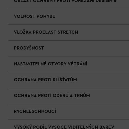
OBLAST OCHRANY PROTI POŘEZÁNÍ DESIGN A
VOLNOST POHYBU
VLOŽKA PROELAST STRETCH
PRODYŠNOST
NASTAVITELNÉ OTVORY VĚTRÁNÍ
OCHRANA PROTI KLÍŠŤATŮM
OCHRANA PROTI ODĚRU A TRNŮM
RYCHLESCHNOUCÍ
VYSOKÝ PODÍL VYSOCE VIDITELNÝCH BAREV