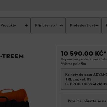
Produkty
Příslušenství
Profesionálové
10 590,00 KČ
*
-TREEm
Doporučená prodejní cena včet
Vybrat položku
Kalhoty do pasu ADVAN
TREEm, vel. XS
Č. PROD.
0088342160
Prosíme, obraťte se n