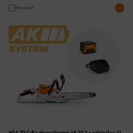
Porovnat
MSA 70 C-B s akumulátorem AK 30 S a nabíječkou AL