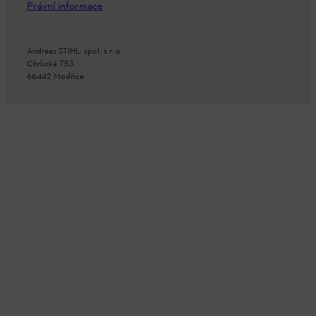
Právní informace
Andreas STIHL, spol. s r. o.
Chrlická 753
66442 Modřice