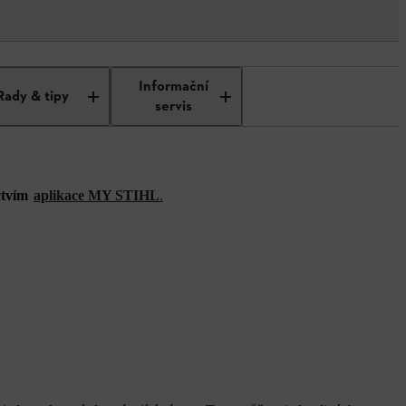
Informační
Rady & tipy
servis
ctvím
aplikace MY STIHL
.