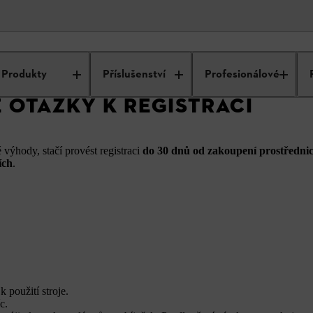
FAQ
FAQ
Registrace produktu
Produkty
Příslušenství
Profesionálové
 OTÁZKY K REGISTRACI
 výhody, stačí provést registraci
do 30 dnů od zakoupení prostředni
ích
.
 použití stroje.
c.