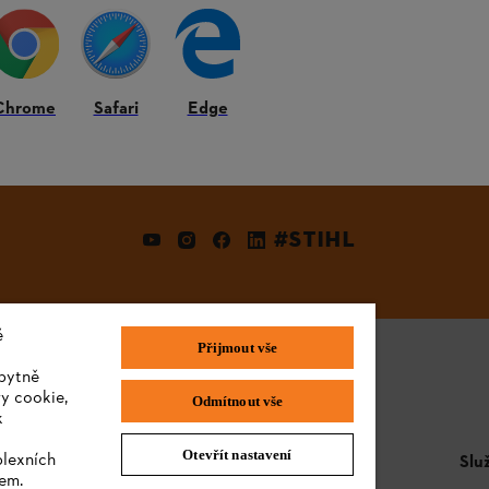
E-MAILOVÁ ADRESA
Chrome
Safari
Edge
Přihlásit se k odběru
#STIHL
é
Přijmout vše
bytně
y cookie,
Odmítnout vše
k
Otevřít nastavení
plexních
STIHL FAQ
Slu
sem.