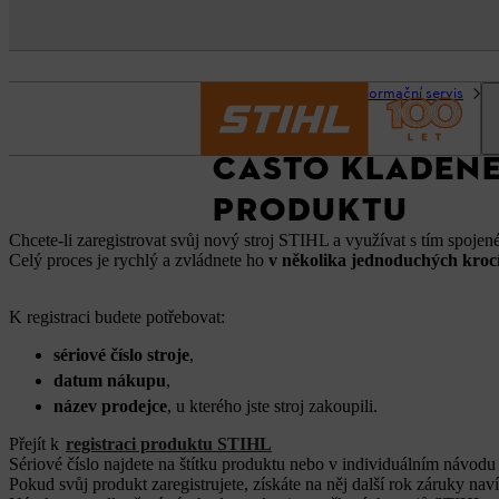
Domovská stránka
Informační servis
ČASTO KLADENÉ
PRODUKTU
Chcete‑li zaregistrovat svůj nový stroj STIHL a využívat s tím spojené
Celý proces je rychlý a zvládnete ho
v několika jednoduchých kroc
K registraci budete potřebovat:
sériové číslo stroje
,
datum nákupu
,
název prodejce
, u kterého jste stroj zakoupili.
Přejít k
registraci produktu STIHL
Sériové číslo najdete na štítku produktu nebo v individuálním návodu k
Pokud svůj produkt zaregistrujete, získáte na něj další rok záruky naví