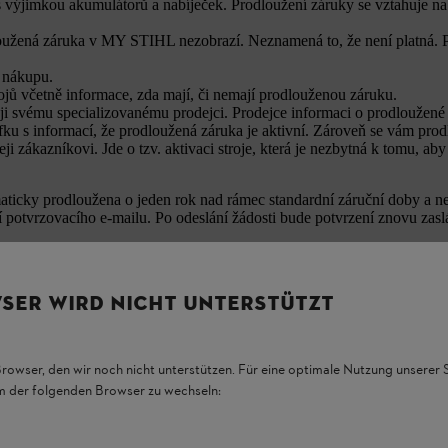
 výjimkou akumulátorů a nabíječek. Prodloužení záruky se vztahuje na j
dloužená záruka v MY STIHL nezobrazí. Neznamená to, že není platná. P
ne nákupu.
ojů včetně informace, zda mají, či nemají prodlouženou záruku.
te ji svému specializovanému prodejci. Prodejce informaci o prodloužené
u s informací, že prodloužená záruka je aktivní. Zároveň se vám prod
eji zákazníkovi. Jde o tzv. aktivaci stroje, která je nezbytná k tomu, a
aticky prodloužena o jeden rok nad rámec standardní záruční doby a není
í potvrzovacího e‑mailu. Po odeslání žádosti bude potvrzení znovu z
ové domény nedorazí. Pokud byste potvrzovací e‑mail ani poté neobdrž
SER WIRD NICHT UNTERSTÜTZT
Browser, den wir noch nicht unterstützen. Für eine optimale Nutzung unserer
em der folgenden Browser zu wechseln:
S NEWSLETTEREM STIHL NIKDY NIC NEZMEŠKÁT