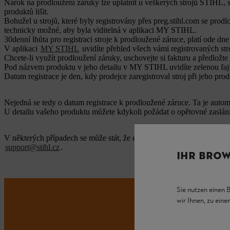
Nárok na prodloužení záruky lze uplatnit u veškerých strojů STIHL, s
produktů lišit.
Bohužel u strojů, které byly registrovány přes preg.stihl.com se pro
technicky možné, aby byla viditelná v aplikaci MY STIHL.
30denní lhůta pro registraci stroje k prodloužené záruce, platí ode d
V aplikaci
MY STIHL
uvidíte přehled všech vámi registrovaných str
Chcete-li využít prodloužení záruky, uschovejte si fakturu a předlož
Pod názvem produktu v jeho detailu v MY STIHL uvidíte zelenou fajfk
Datum registrace je den, kdy prodejce zaregistroval stroj při jeho prod
Nejedná se tedy o datum registrace k prodloužené záruce. Ta je autom
U detailu vašeho produktu můžete kdykoli požádat o opětovné zaslán
V některých případech se může stát, že e‑maily na méně běžné e‑mail
support@stihl.cz
.
IHR BROW
Sie nutzen einen 
wir Ihnen, zu ein