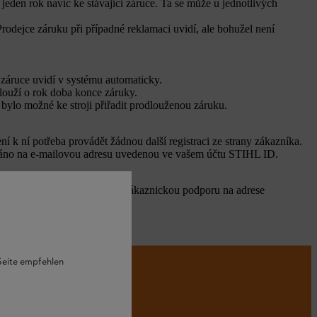
eden rok navíc ke stávající záruce. Ta se může u jednotlivých
rodejce záruku při případné reklamaci uvidí, ale bohužel není
 záruce uvidí v systému automaticky.
louží o rok doba konce záruky.
by bylo možné ke stroji přiřadit prodlouženou záruku.
 k ní potřeba provádět žádnou další registraci ze strany zákazníka.
asláno na e‑mailovou adresu uvedenou ve vašem účtu STIHL ID.
eli, prosím kontaktujte naši zákaznickou podporu na adrese
 Seite empfehlen
E