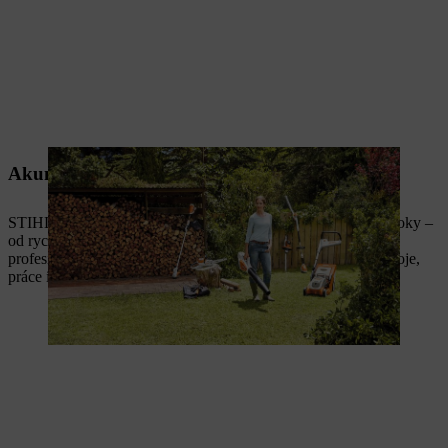
Akumulátorová řešení pro každé použití
STIHL nabízí akumulátorové systémy navržené pro různé nároky –
od rychlé údržby až po energeticky náročný pracovní den
profesionálů. Díky tomu získáte výkon přesně podle svého stroje,
práce i individuálních požadavků.