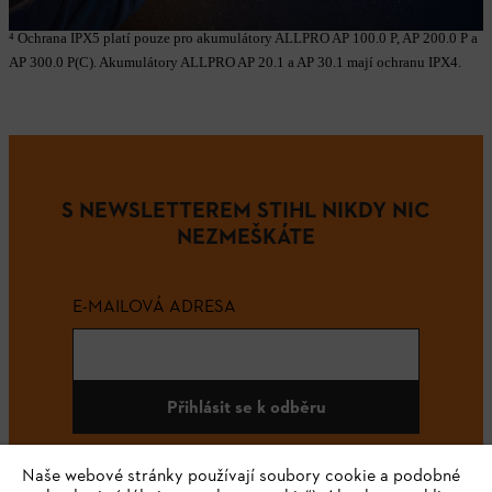
P a AP 300.0 P(C).
⁴ Ochrana IPX5 platí pouze pro akumulátory ALLPRO AP 100.0 P, AP 200.0 P a
AP 300.0 P(C). Akumulátory ALLPRO AP 20.1 a AP 30.1 mají ochranu IPX4.
S NEWSLETTEREM STIHL NIKDY NIC
NEZMEŠKÁTE
E-MAILOVÁ ADRESA
Přihlásit se k odběru
Naše webové stránky používají soubory cookie a podobné