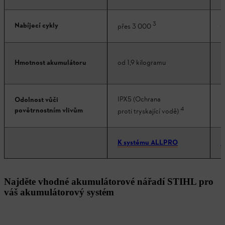
3
Nabíjecí cykly
a
přes 3 000
p
Hmotnost akumulátoru
od 1,9 kilogramu
k
IPX5 (Ochrana
Odolnost vůči
I
4
povětrnostním vlivům
p
proti tryskající vodě)
K systému ALLPRO
K
Najděte vhodné akumulátorové nářadí STIHL pro
váš akumulátorový systém