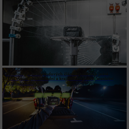
Technologie bezvývodových článků (tabless): ještě
vyšší výkon pro zahradní a krajinářské práce, lesnictví
a stavebnictví
¹ Porovnání s AP 300.0 P(C) a AP 300 S.
² Doba nabíjení při teplotě akumulátoru nebo okolí 25–40 °C ve spojení s
nabíječkou AL 1802 MO. Platí pro akumulátory ALLPRO AP 100.0 P, AP 200.0
P a AP 300.0 P(C).
³ Nabíjecí cykly: až 3 000 cyklů bez znatelné ztráty výkonu, poté je možné
akumulátor dále používat. Platí pro akumulátory ALLPRO AP 100.0 P, AP 200.0