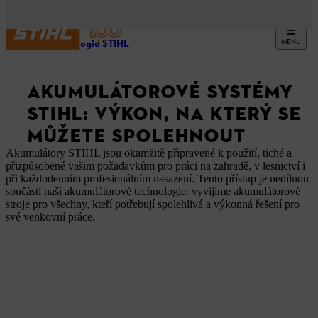
MENU
Technologie STIHL
AKUMULÁTOROVÉ SYSTÉMY
STIHL: VÝKON, NA KTERÝ SE
MŮŽETE SPOLEHNOUT
Akumulátory STIHL jsou okamžitě připravené k použití, tiché a
přizpůsobené vašim požadavkům pro práci na zahradě, v lesnictví i
při každodenním profesionálním nasazení. Tento přístup je nedílnou
součástí naší akumulátorové technologie: vyvíjíme akumulátorové
stroje pro všechny, kteří potřebují spolehlivá a výkonná řešení pro
své venkovní práce.