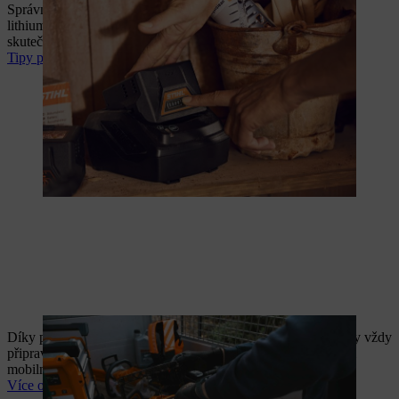
Správné nabíjení a skladování prodlužuje životnost
lithium‑iontových akumulátorů. Dozvíte se také, jak je to ve
skutečnosti s paměťovým efektem.
Tipy pro péči o akumulátor
Díky promyšlenému systému nabíjení budou vaše akumulátory vždy
připravené k použití. STIHL nabízí nabíječky, nabíjecí skříně i
mobilní řešení nabíjení pro každé nasazení.
Více o systému nabíjení