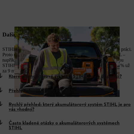
Další vývoj na základě zkušeností
STIHL ví, co profesionálové potřebují při každodenní náročné práci.
Proto neustále rozvíjíme svět akumulátorových systémů STIHL –
například s ALLPRO. Ve spojení s vysokorychlostní nabíječkou
STIHL AL 1802 MO se výkonné akumulátory nabijí až na 80 % už
za 9 minut².
Které akumulátorové systémy STIHL jsou k dispozici?
Přehled akumulátorových systémů STIHL
Rychlý přehled: který akumulátorový systém STIHL je pro
vás vhodný?
Často kladené otázky o akumulátorových systémech
STIHL