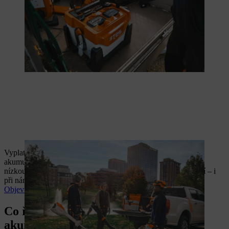
Vyplatí se přejít na akumulátorovou techniku? Profesionální
akumulátorové stroje STIHL zaujmou konstantním výkonem,
nízkou hmotností a provozem bez emisí přímo na místě použití – i
při náročných úkolech.
Objevte výhody akumulátorů
Co říkají profesionálové o
akumulátorových systémech STIHL