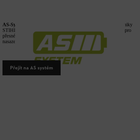
AS-Systém
je ideálním vstupem do světa akumulátorové techniky
STIHL: praktické stroje pro menší zahradní práce – například pro
přesné zastřihování živých plotů. Univerzální použití, rychlé
nasazení, čistý výsledek.
Přejít na AS systém