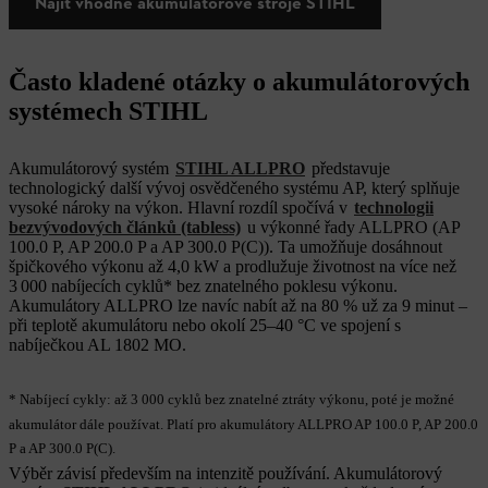
Najít vhodné akumulátorové stroje STIHL
Často kladené otázky o akumulátorových
systémech STIHL
Akumulátorový systém
STIHL ALLPRO
představuje
technologický další vývoj osvědčeného systému AP, který splňuje
vysoké nároky na výkon. Hlavní rozdíl spočívá v
technologii
bezvývodových článků (tabless)
u výkonné řady ALLPRO (AP
100.0 P, AP 200.0 P a AP 300.0 P(C)). Ta umožňuje dosáhnout
špičkového výkonu až 4,0 kW a prodlužuje životnost na více než
3 000 nabíjecích cyklů* bez znatelného poklesu výkonu.
Akumulátory ALLPRO lze navíc nabít až na 80 % už za 9 minut –
při teplotě akumulátoru nebo okolí 25–40 °C ve spojení s
nabíječkou AL 1802 MO.
* Nabíjecí cykly: až 3 000 cyklů bez znatelné ztráty výkonu, poté je možné
akumulátor dále používat. Platí pro akumulátory ALLPRO AP 100.0 P, AP 200.0
P a AP 300.0 P(C).
Výběr závisí především na intenzitě používání. Akumulátorový