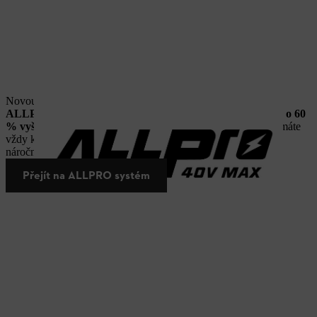
Novou generaci akumulátorové techniky představuje
systém
ALLPRO
, určený pro obzvlášť
náročné nasazení.
Nabízí a
ž o 60
% vyšší špičkový výkon¹ a dlouhou životnost³
. Díky tomu máte
vždy k dispozici přesně takový výkon, jaký potřebujete – i při
náročných úkolech.
Přejít na ALLPRO systém