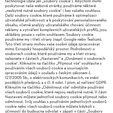
technologie (dále jen „soubory cookie“). Abychom mohli
#STIHL
poskytovat naše webové stránky, používáme některé
„nezbytně nutné soubory cookie“ i bez vašeho souhlasu.
Další soubory cookie, které používáme k optimalizaci
uživatelské přívětivosti a k poskytování personalizovaného
obsahu, včetně analýzy uživatelského chování, účinnosti
reklamy a vytváření komplexních uživatelských profilů, jsou
ukládány pouze s vaším souhlasem. Soubory cookie
používáme my i třetí strany (např. Google nebo Tealium).
Tyto třetí strany mohou vaše osobní údaje zpracovávat
Společnost
mimo Evropský hospodářský prostor. Podrobnosti o
souborech cookie, které používáme my a třetí strany,
naleznete v částech „Nastavení“ a „Oznámení o souborech
cookie“. Kliknutím na tlačítko „Přijmout vše“ souhlasíte s
STIHL FAQ
používáním všech souborů cookie a souvisejícím
zpracováním údajů v souladu s českým zákonem č.
127/2005 Sb., o elektronických komunikacích, ve znění
pozdějších předpisů, a s čl. 6 odst. 1 písm. a) nařízení GDPR.
IHR BROWSER WIRD NICHT
Kliknutím na tlačítko „Odmítnout vše“ odmítáte používání
Služby
všech souborů cookie, které nejsou nezbytně nutné. V části
UNTERSTÜTZT
Nastavení můžete jednotlivé soubory cookie přijmout nebo
odmítnout. Svůj souhlas s používáním jednotlivých souborů
cookie nebo všech souborů cookie můžete kdykoli s
Sie nutzen einen Browser, den wir noch nicht unterstützen. Für
účinností do budoucna odvolat v zápatí v části „Soubory