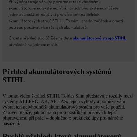
Při výběru stroje věnujte pozornost také vhodnému
akumulátorovému systému. V rámci jednoho systému můžete
jeden akumulátor používat pro více kompatibilních
akumulátorových strojů STIHL. To vám usnadní začátek a omezí
potřebu používat více různých akumulátorů.
Chcete přehled strojů? Zde najdete
akumulátorové stroje STIHL
přehledně na jednom místě.
Přehled akumulátorových systémů
STIHL
V tomto videu školitel STIHL Tobias Sinn představuje rozdíly mezi
systémy ALLPRO, AK, AP a AS, jejich výhody a pomůže vám
vybrat ten nejvhodnější akumulátorový systém pro vaše použití.
Zároveň ukáže, jak ochrana proti postříkání přispívá k lepší
připravenosti při práci – doplněno o praktické tipy pro náročné
nasazení.
Rychlý přehled: který akumulátorový