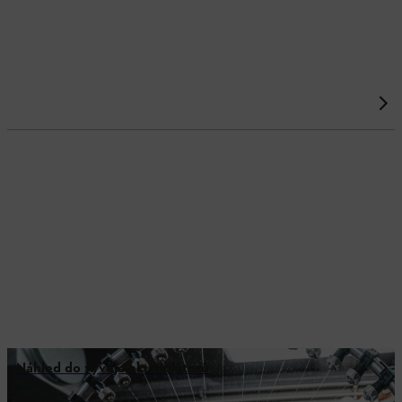
Náhled do vývoje akumulátorů