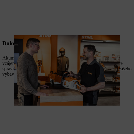
Dokonale sladěné akumulátorové systémy
Akumulátorové stroje, akumulátory i nabíječky STIHL jsou
vzájemně sladěné. Díky odbornému poradenství snadno najdete
správné řešení – a můžete se spolehnout, že všechny součásti vašeho
vybavení budou spolehlivě spolupracovat.