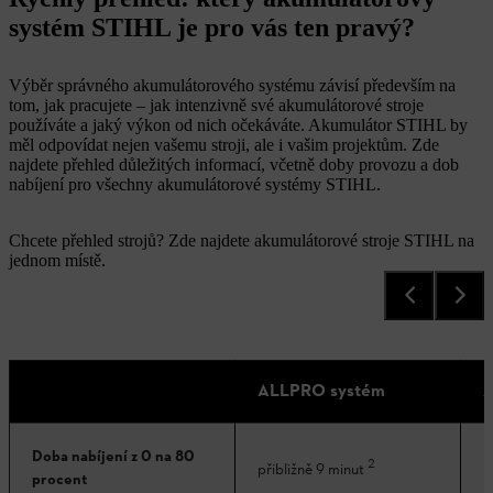
systém STIHL je pro vás ten pravý?
Výběr správného akumulátorového systému závisí především na
tom, jak pracujete – jak intenzivně své akumulátorové stroje
používáte a jaký výkon od nich očekáváte. Akumulátor STIHL by
měl odpovídat nejen vašemu stroji, ale i vašim projektům. Zde
najdete přehled důležitých informací, včetně doby provozu a dob
nabíjení pro všechny akumulátorové systémy STIHL.
Chcete přehled strojů? Zde najdete akumulátorové stroje STIHL na
jednom místě.
ALLPRO systém
A
Doba nabíjení z 0 na 80
2
p
přibližně 9 minut
procent