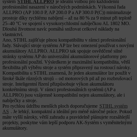
systém
STIHL ALLPRO
je ideální volbou pro každodenní
profesionální nasazení v náročných podmínkách. Výkonná řada
ALLPRO (AP 100.0 P, AP 200.0 P a AP 300.0 P(C)) minimalizuje
prostoje díky rychlému nabíjení – až na 80 % za 9 minut při teplotě
25–40 °C ve spojení s vysokorychlostní nabíječkou AL 1802 MO.
Dlouhá životnost navíc pomáhá snižovat celkové náklady na
vlastnictví.
Ano, STIHL zajišťuje plnou kompatibilitu v rámci profesionální
řady. Stávající stroje systému AP lze bez omezení používat s novými
akumulátory ALLPRO. ALLPRO tak spojuje osvědčené silné
stránky systému AP do univerzální akumulátorové platformy pro
profesionální použití. Výsledkem je maximální kompatibilita, větší
flexibilita při výběru stroje a systém připravený na rostoucí nároky.
Kompatibilita u STIHL znamená, že jeden akumulátor lze použít v
široké škále různých strojů – od motorových pil až po rozbrušovací
stroje. Inteligentní řízení přizpůsobuje výkon akumulátoru
konkrétnímu stroji. V rámci profesionálních systémů (AP a
ALLPRO) jsou vzájemně kompatibilní nejen akumulátory, ale i
nabíječky a stroje.
Pro rychlou údržbu menších ploch doporučujeme
STIHL systém
AS
. Je lehký, kompaktní a ideální pro méně náročné práce. Pokud
máte vyšší nároky, větší zahradu a pravidelně plánujete rozsáhlejší
projekty, poskytne vám lepší podporu AK‑Systém s vyměnitelnými
akumulátory.