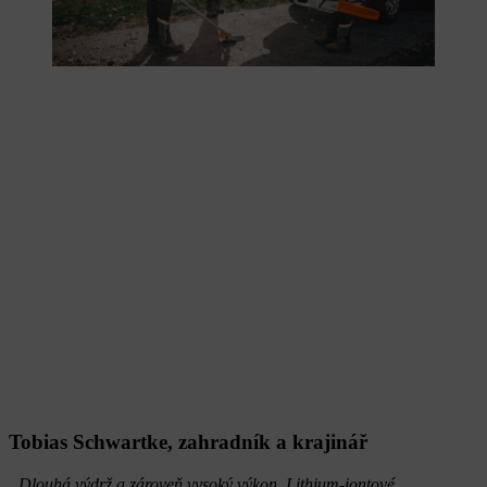
Tobias Schwartke, zahradník a krajinář
„Dlouhá výdrž a zároveň vysoký výkon. Lithium‑iontové