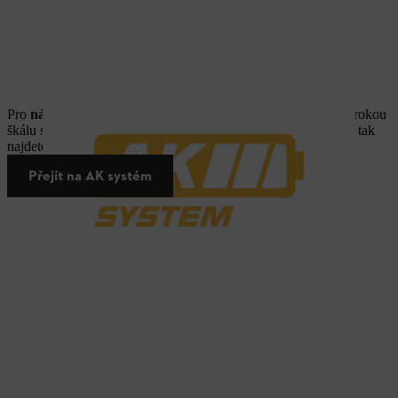
Pro
náročnější použití
nabízí
AK‑Systém
dlouhou výdrž a širokou
škálu strojů i akumulátorů s různým obsahem energie. Snadno tak
najdete řešení pro své náročnější projekty.
Přejít na AK systém