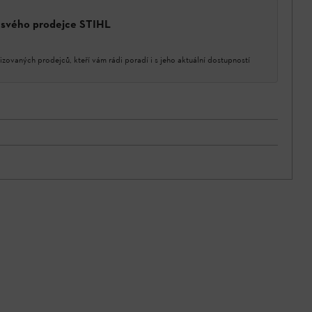
a svého prodejce STIHL
izovaných prodejců, kteří vám rádi poradí i s jeho aktuální dostupností