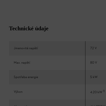
Technické údaje
Jmenovité napětí
72 V
Max. napětí
80 V
Spotřeba energie
5 kW
1
)
Výkon
4.20 kW