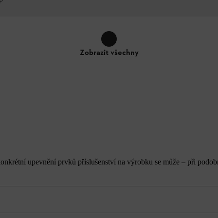
P
Zobrazit všechny
onkrétní upevnění prvků příslušenství na výrobku se může – při podobn