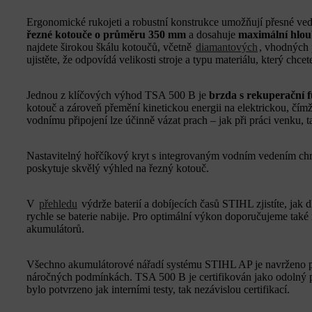
Ergonomické rukojeti a robustní konstrukce umožňují přesné vede
řezné kotouče o průměru 350 mm
a dosahuje
maximální hlou
najdete širokou škálu kotoučů, včetně
diamantových
, vhodných 
ujistěte, že odpovídá velikosti stroje a typu materiálu, který chcete
Jednou z klíčových výhod TSA 500 B je
brzda s rekuperační 
kotouč a zároveň přemění kinetickou energii na elektrickou, čím
vodnímu připojení lze účinně vázat prach – jak při práci venku, t
Nastavitelný hořčíkový kryt s integrovaným vodním vedením chrán
poskytuje skvělý výhled na řezný kotouč.
V
přehledu
výdrže baterií a dobíjecích časů STIHL zjistíte, jak
rychle se baterie nabije. Pro optimální výkon doporučujeme také
akumulátorů.
Všechno akumulátorové nářadí systému STIHL AP je navrženo pro
náročných podmínkách. TSA 500 B je certifikován jako odolný pr
bylo potvrzeno jak interními testy, tak nezávislou certifikací.