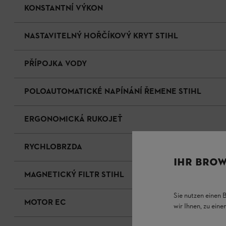
KONSTANTNÍ VÝKON
NASTAVITELNÝ HOŘČÍKOVÝ KRYT STIHL
PŘÍPOJKA VODY
POLOAUTOMATICKÉ NAPÍNÁNÍ ŘEMENE STIHL
ERGONOMICKÁ RUKOJEŤ
RYCHLOBRZDA
IHR BROW
MAGNETICKÝ FILTR STIHL
Sie nutzen einen 
MOTOR EC
wir Ihnen, zu ein