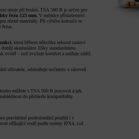
ní stroje při řezání. TSA 500 B je určen pro
bky řezu 125 mm.
V nabídce příslušenství
pro různé materiály. Při výběru kotouče se
 řezat.
funkcí
, která během několika sekund zastaví
ž dobíjí akumulátor. Díky standardnímu
ak uvnitř – což zvyšuje komfort a snižuje zátěž.
í uživatele, odstraňuje nečistoty a zároveň
 dlouho můžete s TSA 500 B pracovat a jak
 nahlédnout do přehledu kompatibility
 pravidelné profesionální použití i v
oti stříkající vodě podle normy IPX4, což