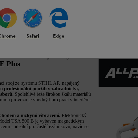
Chrome
Safari
Edge
 500 B: Velmi výkonný
E Plus
í stroj ze
systému STIHL AP,
napájený
pro
profesionální použití v zahradnictví,
h sborů.
Spolehlivě řeže širokou škálu materiálů
nímu provozu je vhodný i pro práci v interiéru.
 chodem a nízkými vibracemi.
Elektronický
u. Model TSA 500 B je vybaven magnetickým
emi – ideální pro časté řezání kovů, navíc se