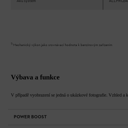
Aku systém
ALLPRO/A
1
)
Mechanický výkon jako srovnávací hodnota k benzínovým zařízením
Výbava a funkce
V případě vyobrazení se jedná o ukázkové fotografie. Vzhled a k
POWER BOOST