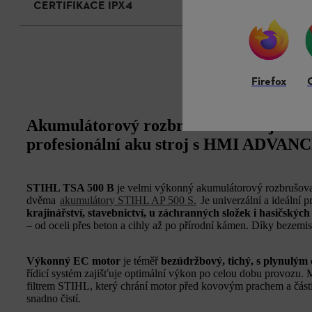
CERTIFIKACE IPX4
Firefox
Akumulátorový rozbrušovací stroj TSA
profesionální aku stroj s HMI ADVANC
STIHL TSA 500 B
je velmi výkonný akumulátorový rozbrušovac
dvěma
akumulátory STIHL AP 500 S.
Je univerzální a ideální 
krajinářství, stavebnictví, u záchranných složek i hasičskýc
– od oceli přes beton a cihly až po přírodní kámen. Díky bezemis
Výkonný EC motor
je téměř
bezúdržbový, tichý, s plynulým
řídicí systém zajišťuje optimální výkon po celou dobu provoz
filtrem STIHL, který chrání motor před kovovým prachem a částic
snadno čistí.