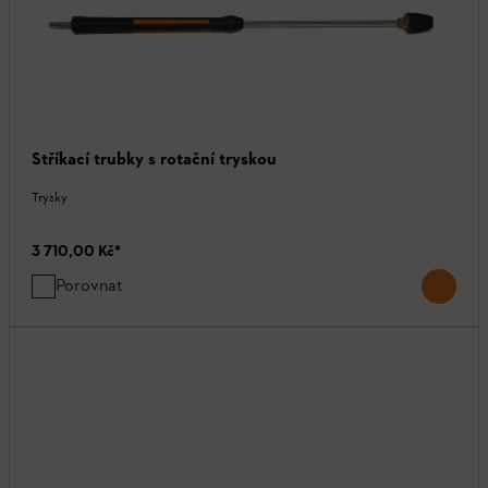
Stříkací trubky s rotační tryskou
Trysky
3 710,00 Kč
*
Porovnat