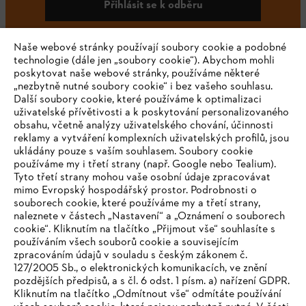
Přihlásit se k odběru
Naše webové stránky používají soubory cookie a podobné
technologie (dále jen „soubory cookie“). Abychom mohli
#STIHL
poskytovat naše webové stránky, používáme některé
„nezbytně nutné soubory cookie“ i bez vašeho souhlasu.
Další soubory cookie, které používáme k optimalizaci
uživatelské přívětivosti a k poskytování personalizovaného
obsahu, včetně analýzy uživatelského chování, účinnosti
reklamy a vytváření komplexních uživatelských profilů, jsou
ukládány pouze s vaším souhlasem. Soubory cookie
používáme my i třetí strany (např. Google nebo Tealium).
Tyto třetí strany mohou vaše osobní údaje zpracovávat
Společnost
mimo Evropský hospodářský prostor. Podrobnosti o
souborech cookie, které používáme my a třetí strany,
naleznete v částech „Nastavení“ a „Oznámení o souborech
cookie“. Kliknutím na tlačítko „Přijmout vše“ souhlasíte s
STIHL FAQ
používáním všech souborů cookie a souvisejícím
zpracováním údajů v souladu s českým zákonem č.
127/2005 Sb., o elektronických komunikacích, ve znění
pozdějších předpisů, a s čl. 6 odst. 1 písm. a) nařízení GDPR.
IHR BROWSER WIRD NICHT
Kliknutím na tlačítko „Odmítnout vše“ odmítáte používání
Služby