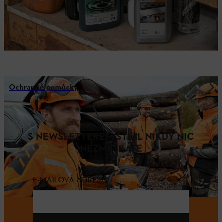
Ochranné pomůcky
S NEWSLETTEREM STIHL NIKDY NIC
NEZMEŠKÁTE
E-MAILOVÁ ADRESA