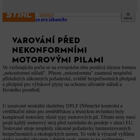
MENU
Informace pro zákazníky
VAROVÁNÍ PŘED
NEKONFORMNÍMI
MOTOROVÝMI PILAMI
Ve vzrůstajícím počtu se na evropském trhu prodává různou formou
„nekonformní nářadí". Přitom „nekonformita" znamená nesplnění
příslušných zákonných požadavků, zvláště bezpečnostních předpisů
a předpisů pro výfukové plyny na ochranu uživatele nářadí a
životního prostředí.
U uznávané neutrální zkušebny DPLF (Německé kontrolní a
certifikační místo pro zemědělskou a lesnickou techniku) byly
komplexně testovány různé typy motorových pil. Těmito testy musí
projít každý motorový stroj před zavedním do prodeje v rámci EU.
Testované stroje nesplnily zákonné požadavky harmonizovaných
bezpečnostních a ekologických norem. To vede k výrazně vyššímu
riziku zranění uživatele a třetích osob, mimo to ke zvýšenému