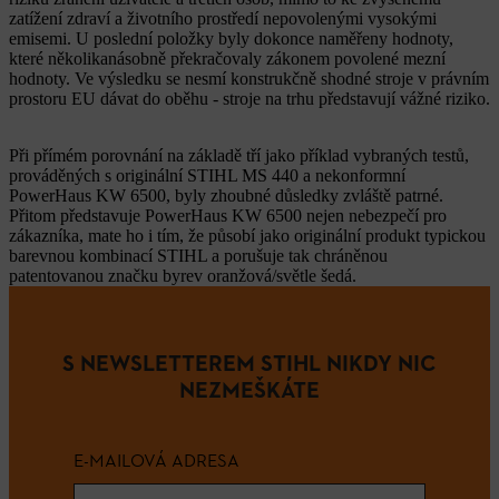
zatížení zdraví a životního prostředí nepovolenými vysokými
emisemi. U poslední položky byly dokonce naměřeny hodnoty,
které několikanásobně překračovaly zákonem povolené mezní
hodnoty. Ve výsledku se nesmí konstrukčně shodné stroje v právním
prostoru EU dávat do oběhu - stroje na trhu představují vážné riziko.
Při přímém porovnání na základě tří jako příklad vybraných testů,
prováděných s originální STIHL MS 440 a nekonformní
PowerHaus KW 6500, byly zhoubné důsledky zvláště patrné.
Přitom představuje PowerHaus KW 6500 nejen nebezpečí pro
zákazníka, mate ho i tím, že působí jako originální produkt typickou
barevnou kombinací STIHL a porušuje tak chráněnou
patentovanou značku byrev oranžová/světle šedá.
S NEWSLETTEREM STIHL NIKDY NIC
NEZMEŠKÁTE
E-MAILOVÁ ADRESA