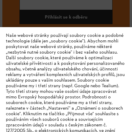
Přihlásit se k odběru
Naše webové stránky používají soubory cookie a podobné
technologie (dále jen „soubory cookie“). Abychom mohli
#STIHL
poskytovat naše webové stránky, používáme některé
„nezbytně nutné soubory cookie“ i bez vašeho souhlasu.
Další soubory cookie, které používáme k optimalizaci
uživatelské přívětivosti a k poskytování personalizovaného
obsahu, včetně analýzy uživatelského chování, účinnosti
reklamy a vytváření komplexních uživatelských profilů, jsou
ukládány pouze s vaším souhlasem. Soubory cookie
používáme my i třetí strany (např. Google nebo Tealium).
Tyto třetí strany mohou vaše osobní údaje zpracovávat
Společnost
mimo Evropský hospodářský prostor. Podrobnosti o
souborech cookie, které používáme my a třetí strany,
naleznete v částech „Nastavení“ a „Oznámení o souborech
cookie“. Kliknutím na tlačítko „Přijmout vše“ souhlasíte s
STIHL FAQ
používáním všech souborů cookie a souvisejícím
zpracováním údajů v souladu s českým zákonem č.
127/2005 Sb., o elektronických komunikacích, ve znění