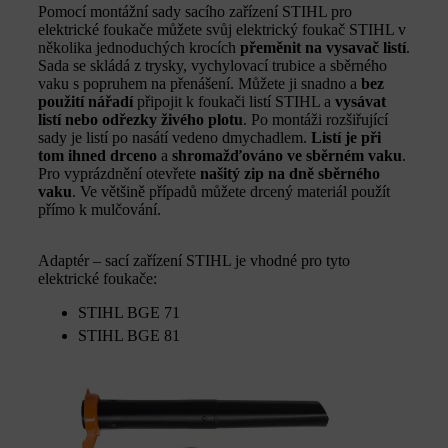
Pomocí montážní sady sacího zařízení STIHL pro
elektrické foukače můžete svůj elektrický foukač STIHL v
několika jednoduchých krocích
přeměnit na vysavač listí
.
Sada se skládá z trysky, vychylovací trubice a sběrného
vaku s popruhem na přenášení. Můžete ji snadno a
bez
použití nářadí
připojit k foukači listí STIHL a
vysávat
listí nebo odřezky živého plotu
. Po montáži rozšiřující
sady je listí po nasátí vedeno dmychadlem.
Listí je při
tom ihned drceno
a
shromažďováno ve sběrném vaku
.
Pro vyprázdnění otevřete
našitý zip na dně sběrného
vaku
. Ve většině případů můžete drcený materiál použít
přímo k mulčování.
Adaptér – sací zařízení STIHL je vhodné pro tyto
elektrické foukače:
STIHL BGE 71
STIHL BGE 81