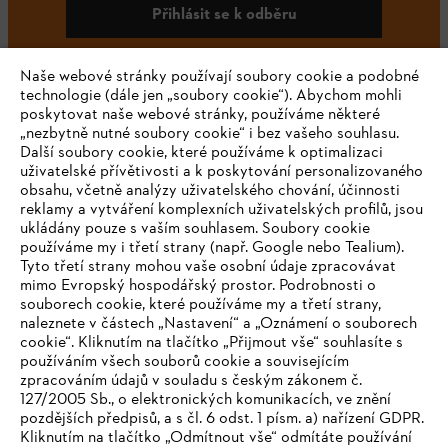
Přihlásit se k odběru
Naše webové stránky používají soubory cookie a podobné
technologie (dále jen „soubory cookie“). Abychom mohli
#STIHL
poskytovat naše webové stránky, používáme některé
„nezbytně nutné soubory cookie“ i bez vašeho souhlasu.
Další soubory cookie, které používáme k optimalizaci
uživatelské přívětivosti a k poskytování personalizovaného
obsahu, včetně analýzy uživatelského chování, účinnosti
reklamy a vytváření komplexních uživatelských profilů, jsou
ukládány pouze s vaším souhlasem. Soubory cookie
používáme my i třetí strany (např. Google nebo Tealium).
Tyto třetí strany mohou vaše osobní údaje zpracovávat
Společnost
mimo Evropský hospodářský prostor. Podrobnosti o
souborech cookie, které používáme my a třetí strany,
naleznete v částech „Nastavení“ a „Oznámení o souborech
cookie“. Kliknutím na tlačítko „Přijmout vše“ souhlasíte s
STIHL FAQ
používáním všech souborů cookie a souvisejícím
zpracováním údajů v souladu s českým zákonem č.
127/2005 Sb., o elektronických komunikacích, ve znění
pozdějších předpisů, a s čl. 6 odst. 1 písm. a) nařízení GDPR.
IHR BROWSER WIRD NICHT
Kliknutím na tlačítko „Odmítnout vše“ odmítáte používání
Služby