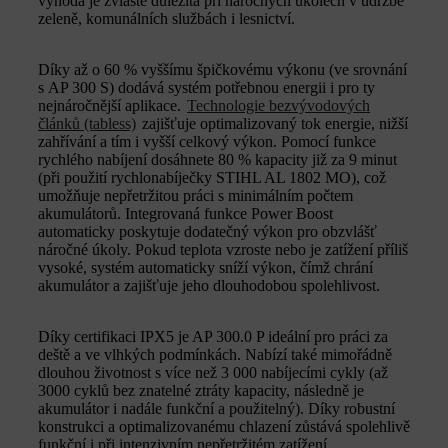
výhoda je zvláště důležitá při náročných úkolech v údržbě
zeleně, komunálních službách i lesnictví.
Díky až o 60 % vyššímu špičkovému výkonu (ve srovnání
s AP 300 S) dodává systém potřebnou energii i pro ty
nejnáročnější aplikace.
Technologie bezvývodových
článků (tabless)
zajišťuje optimalizovaný tok energie, nižší
zahřívání a tím i vyšší celkový výkon. Pomocí funkce
rychlého nabíjení dosáhnete 80 % kapacity již za 9 minut
(při použití rychlonabíječky STIHL AL 1802 MO), což
umožňuje nepřetržitou práci s minimálním počtem
akumulátorů. Integrovaná funkce Power Boost
automaticky poskytuje dodatečný výkon pro obzvlášť
náročné úkoly. Pokud teplota vzroste nebo je zatížení příliš
vysoké, systém automaticky sníží výkon, čímž chrání
akumulátor a zajišťuje jeho dlouhodobou spolehlivost.
Díky certifikaci IPX5 je AP 300.0 P ideální pro práci za
deště a ve vlhkých podmínkách. Nabízí také mimořádně
dlouhou životnost s více než 3 000 nabíjecími cykly (až
3000 cyklů bez znatelné ztráty kapacity, následně je
akumulátor i nadále funkční a použitelný). Díky robustní
konstrukci a optimalizovanému chlazení zůstává spolehlivě
funkční i při intenzivním nepřetržitém zatížení.