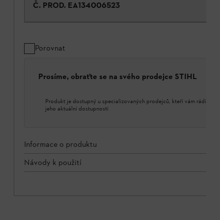
Č. PROD.
EA134006523
Porovnat
Prosíme, obraťte se na svého prodejce STIHL
Produkt je dostupný u specializovaných prodejců, kteří vám rádi porad
jeho aktuální dostupností
Informace o produktu
Návody k použití