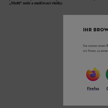
„Multi“ nože a mulčovací vložky
.
IHR BROW
Sie nutzen einen 
wir Ihnen, zu ein
Firefox