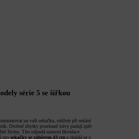
ely série 5 se šířkou
montovat na vaši sekačku, můžete při sekání
rávník. Drobné zbytky posekané trávy padají zpět
žité živiny. Tím odpadá nutnost likvidace
á pro
sekačky se záběrem 43 cm
a skládá se z