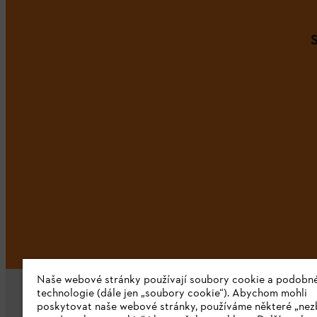
Naše webové stránky používají soubory cookie a podobn
technologie (dále jen „soubory cookie“). Abychom mohli
poskytovat naše webové stránky, používáme některé „nez