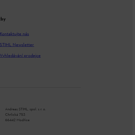
žby
Kontaktujte nás
STIHL Newsletter
Vyhledávání prodejce
Andreas STIHL, spol. s r. o.
Chrlická 753
66442 Modřice