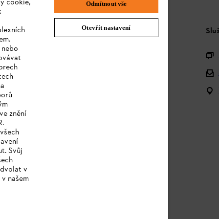
y cookie,
Odmítnout vše
k
Otevřít nastavení
plexních
STIHL FAQ
Slu
sem.
e nebo
Produktová registrace
covávat
orech
Dotazy k sortimentu
tech
na
Akumulátory a elektrická zařízení
borů
kým
Návody k použití
ve znění
R.
 všech
tavení
t. Svůj
šech
dvolat v
e v našem
a
Cookies
Právní informace