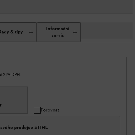
Informační
Rady & tipy
servis
ně 21% DPH.
7
Porovnat
a svého prodejce STIHL