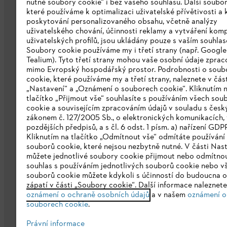
nutné soubory cookie“ i bez vašeho souhlasu. Další soubor
které používáme k optimalizaci uživatelské přívětivosti a 
poskytování personalizovaného obsahu, včetně analýzy
uživatelského chování, účinnosti reklamy a vytváření kom
Společnost
uživatelských profilů, jsou ukládány pouze s vaším souhla
Soubory cookie používáme my i třetí strany (např. Googl
O nás
Tealium). Tyto třetí strany mohou vaše osobní údaje zpra
mimo Evropský hospodářský prostor. Podrobnosti o soub
Stáhnout katalog
cookie, které používáme my a třetí strany, naleznete v čás
„Nastavení“ a „Oznámení o souborech cookie“. Kliknutím 
Oznamovací systém STIHL
tlačítko „Přijmout vše“ souhlasíte s používáním všech sou
cookie a souvisejícím zpracováním údajů v souladu s čes
zákonem č. 127/2005 Sb., o elektronických komunikacích, 
pozdějších předpisů, a s čl. 6 odst. 1 písm. a) nařízení GDP
Kliknutím na tlačítko „Odmítnout vše“ odmítáte používání
souborů cookie, které nejsou nezbytně nutné. V části Nas
můžete jednotlivé soubory cookie přijmout nebo odmítnou
souhlas s používáním jednotlivých souborů cookie nebo v
souborů cookie můžete kdykoli s účinností do budoucna o
zápatí v části „Soubory cookie“. Další informace naleznet
Ochrana osobních údajů
Právní doložk
oznámení o ochraně osobních údajů
a v našem
oznámení o
souborech cookie
.
Právní informace