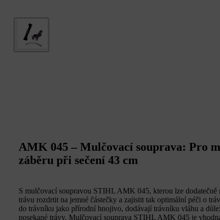
AMK 045 – Mulčovací souprava: Pro mod
záběru při sečení 43 cm
S mulčovací soupravou STIHL AMK 045, kterou lze dodatečně na
trávu rozdrtit na jemné částečky a zajistit tak optimální péči o t
do trávníku jako přírodní hnojivo, dodávají trávníku vláhu a důle
posekané trávy. Mulčovací souprava STIHL AMK 045 je vhodn