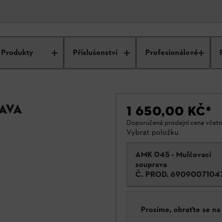
Produkty
Příslušenství
Profesionálové
ava
1 650,00 KČ
*
Doporučená prodejní cena včet
Vybrat položku
AMK 045 - Mulčovací
souprava
Č. PROD.
6909007104
Prosíme, obraťte se n