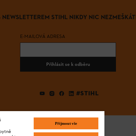
S NEWSLETTEREM STIHL NIKDY NIC NEZMEŠKÁT
E-MAILOVÁ ADRESA
Přihlásit se k odběru
#STIHL
é
Přijmout vše
bytně