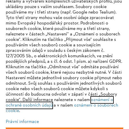
reklamy a vytváření komplexních uživatelských profilů, jsou
ukládány pouze s vaším souhlasem. Soubory cookie
používáme my i třetí strany (např. Google nebo Tealium).
Tyto třetí strany mohou vaše osobní údaje zpracovávat
Společnost
mimo Evropský hospodářský prostor. Podrobnosti o
souborech cookie, které používáme my a třetí strany,
naleznete v částech „Nastavení“ a „Oznámení o souborech
cookie“. Kliknutím na tlačítko „Přijmout vše“ souhlasíte s
STIHL FAQ
používáním všech souborů cookie a souvisejícím
zpracováním údajů v souladu s českým zákonem č.
127/2005 Sb., o elektronických komunikacích, ve znění
pozdějších předpisů, a s čl. 6 odst. 1 písm. a) nařízení GDPR.
IHR BROWSER WIRD NICHT
Kliknutím na tlačítko „Odmítnout vše“ odmítáte používání
Služby
všech souborů cookie, které nejsou nezbytně nutné. V části
UNTERSTÜTZT
Nastavení můžete jednotlivé soubory cookie přijmout nebo
odmítnout. Svůj souhlas s používáním jednotlivých souborů
cookie nebo všech souborů cookie můžete kdykoli s
Sie nutzen einen Browser, den wir noch nicht unterstützen. Für
účinností do budoucna odvolat v zápatí v části „Soubory
eine optimale Nutzung unserer Seite empfehlen wir Ihnen, zu
cookie“. Další informace naleznete v našem
oznámení o
Ochrana osobních údajů
Právní doložka
Cookies
ochraně osobních údajů
einem der folgenden Browser zu wechseln:
a v našem
oznámení o souborech
cookie
.
Právní informace
Právní informace
Firefox
Chrome