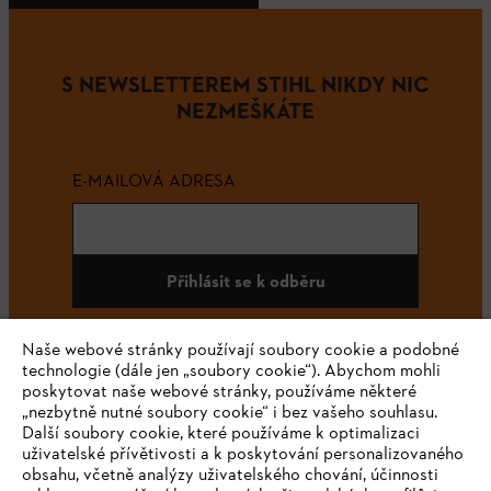
S NEWSLETTEREM STIHL NIKDY NIC
NEZMEŠKÁTE
E-MAILOVÁ ADRESA
Přihlásit se k odběru
Naše webové stránky používají soubory cookie a podobné
technologie (dále jen „soubory cookie“). Abychom mohli
#STIHL
poskytovat naše webové stránky, používáme některé
„nezbytně nutné soubory cookie“ i bez vašeho souhlasu.
Další soubory cookie, které používáme k optimalizaci
uživatelské přívětivosti a k poskytování personalizovaného
obsahu, včetně analýzy uživatelského chování, účinnosti