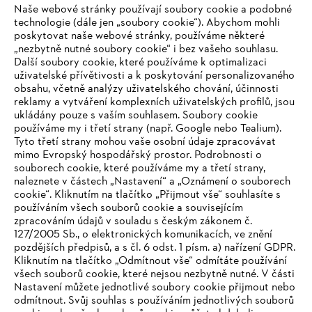
Naše webové stránky používají soubory cookie a podobné
technologie (dále jen „soubory cookie“). Abychom mohli
#STIHL
poskytovat naše webové stránky, používáme některé
„nezbytně nutné soubory cookie“ i bez vašeho souhlasu.
Další soubory cookie, které používáme k optimalizaci
uživatelské přívětivosti a k poskytování personalizovaného
obsahu, včetně analýzy uživatelského chování, účinnosti
reklamy a vytváření komplexních uživatelských profilů, jsou
ukládány pouze s vaším souhlasem. Soubory cookie
používáme my i třetí strany (např. Google nebo Tealium).
Tyto třetí strany mohou vaše osobní údaje zpracovávat
Společnost
mimo Evropský hospodářský prostor. Podrobnosti o
souborech cookie, které používáme my a třetí strany,
naleznete v částech „Nastavení“ a „Oznámení o souborech
cookie“. Kliknutím na tlačítko „Přijmout vše“ souhlasíte s
STIHL FAQ
používáním všech souborů cookie a souvisejícím
zpracováním údajů v souladu s českým zákonem č.
127/2005 Sb., o elektronických komunikacích, ve znění
pozdějších předpisů, a s čl. 6 odst. 1 písm. a) nařízení GDPR.
IHR BROWSER WIRD NICHT
Kliknutím na tlačítko „Odmítnout vše“ odmítáte používání
Služby
všech souborů cookie, které nejsou nezbytně nutné. V části
UNTERSTÜTZT
Nastavení můžete jednotlivé soubory cookie přijmout nebo
odmítnout. Svůj souhlas s používáním jednotlivých souborů