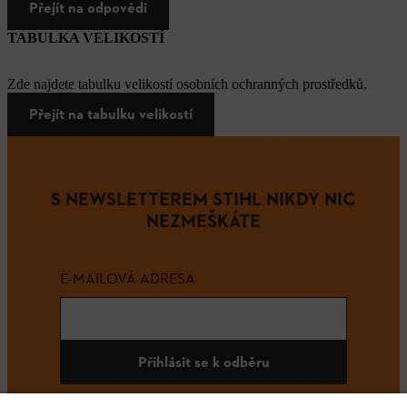
Přejít na odpovědi
TABULKA VELIKOSTÍ
Zde najdete tabulku velikostí osobních ochranných prostředků.
Přejít na tabulku velikostí
S NEWSLETTEREM STIHL NIKDY NIC
NEZMEŠKÁTE
E-MAILOVÁ ADRESA
Přihlásit se k odběru