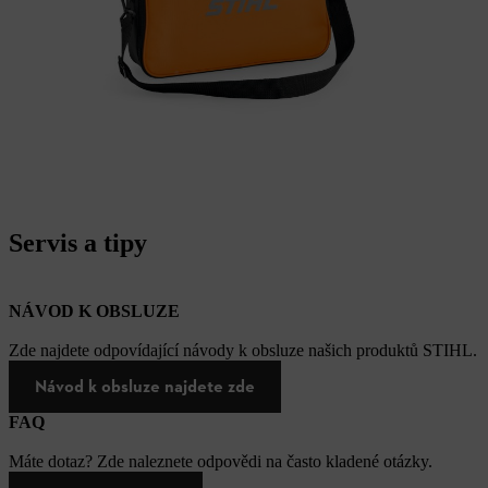
Servis a tipy
NÁVOD K OBSLUZE
Zde najdete odpovídající návody k obsluze našich produktů STIHL.
Návod k obsluze najdete zde
FAQ
Máte dotaz? Zde naleznete odpovědi na často kladené otázky.