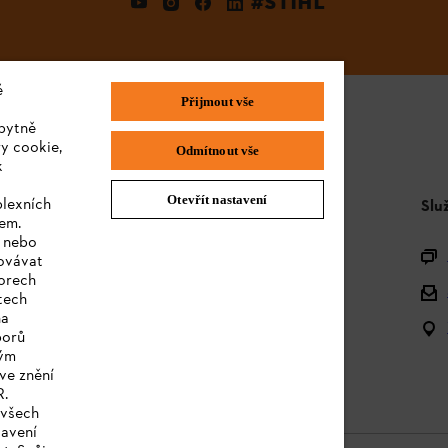
#STIHL
é
Přijmout vše
bytně
y cookie,
Odmítnout vše
k
Otevřít nastavení
plexních
STIHL FAQ
Slu
sem.
e nebo
Produktová registrace
covávat
orech
Dotazy k sortimentu
tech
na
Akumulátory a elektrická zařízení
borů
kým
Návody k použití
ve znění
R.
 všech
tavení