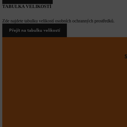
TABULKA VELIKOSTÍ
Zde najdete tabulku velikostí osobních ochranných prostředků.
Přejít na tabulku velikostí