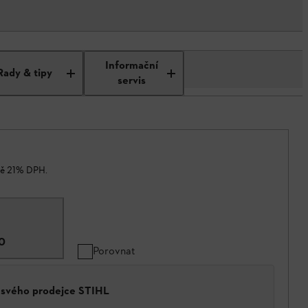
Informační
Rady & tipy
servis
ně 21% DPH.
0
Porovnat
a svého prodejce STIHL