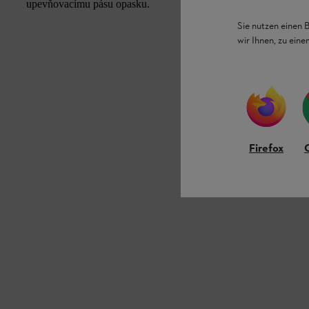
upevňovacímu pásu opasku.
Sie nutzen einen 
wir Ihnen, zu ein
Firefox