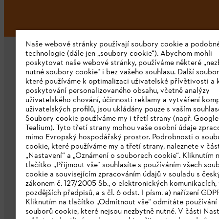
Naše webové stránky používají soubory cookie a podobn
technologie (dále jen „soubory cookie“). Abychom mohli
poskytovat naše webové stránky, používáme některé „nez
nutné soubory cookie“ i bez vašeho souhlasu. Další soubor
které používáme k optimalizaci uživatelské přívětivosti a 
poskytování personalizovaného obsahu, včetně analýzy
uživatelského chování, účinnosti reklamy a vytváření kom
Společnost
uživatelských profilů, jsou ukládány pouze s vaším souhla
Soubory cookie používáme my i třetí strany (např. Googl
O nás
Tealium). Tyto třetí strany mohou vaše osobní údaje zpra
mimo Evropský hospodářský prostor. Podrobnosti o soub
Stáhnout katalog
cookie, které používáme my a třetí strany, naleznete v čás
„Nastavení“ a „Oznámení o souborech cookie“. Kliknutím 
Oznamovací systém STIHL
tlačítko „Přijmout vše“ souhlasíte s používáním všech sou
cookie a souvisejícím zpracováním údajů v souladu s čes
zákonem č. 127/2005 Sb., o elektronických komunikacích, 
pozdějších předpisů, a s čl. 6 odst. 1 písm. a) nařízení GDP
Kliknutím na tlačítko „Odmítnout vše“ odmítáte používání
souborů cookie, které nejsou nezbytně nutné. V části Nas