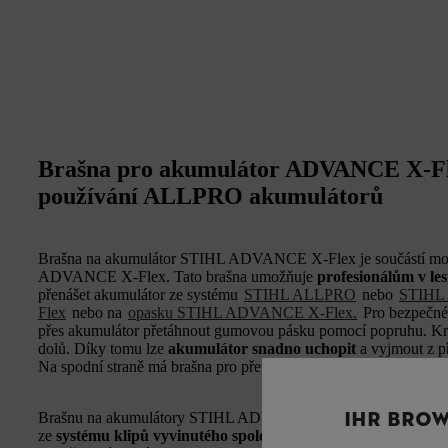
Brašna pro akumulátor ADVANCE X-Fle
používání ALLPRO akumulátorů
Brašna na akumulátor STIHL ADVANCE X-Flex je součástí mod
ADVANCE X-Flex. Tato brašna umožňuje
profesionálům v le
přenášet akumulátor ze systému
STIHL ALLPRO
nebo
STIHL
Flex
nebo na
opasku STIHL ADVANCE X-Flex.
Pro bezpečné
přes akumulátor přetáhnout gumovou pásku pomocí popruhu. Krom
dolů. Díky tomu lze
akumulátor snadno uchopit
a vyjmout z 
Na spodní straně má brašna pro přepravu akumulátorů také otvor
IHR BROW
Brašnu na akumulátory STIHL ADVANCE X-Flex lze připevnit
ze
systému klipů vyvinutého společností STIHL
. Všechny prv