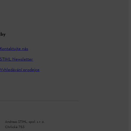
žby
Kontaktujte nás
STIHL Newsletter
Vyhledávání prodejce
Andreas STIHL, spol. s r. o.
Chrlická 753