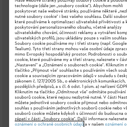
Naše webové stránky používají soubory cookie a podobn
technologie (dále jen „soubory cookie“). Abychom mohli
poskytovat naše webové stránky, používáme některé „nez
nutné soubory cookie“ i bez vašeho souhlasu. Další soubor
které používáme k optimalizaci uživatelské přívětivosti a 
poskytování personalizovaného obsahu, včetně analýzy
uživatelského chování, účinnosti reklamy a vytváření kom
Společnost
uživatelských profilů, jsou ukládány pouze s vaším souhla
Soubory cookie používáme my i třetí strany (např. Googl
O nás
Tealium). Tyto třetí strany mohou vaše osobní údaje zpra
mimo Evropský hospodářský prostor. Podrobnosti o soub
Stáhnout katalog
cookie, které používáme my a třetí strany, naleznete v čás
„Nastavení“ a „Oznámení o souborech cookie“. Kliknutím 
Oznamovací systém STIHL
tlačítko „Přijmout vše“ souhlasíte s používáním všech sou
cookie a souvisejícím zpracováním údajů v souladu s čes
zákonem č. 127/2005 Sb., o elektronických komunikacích, 
pozdějších předpisů, a s čl. 6 odst. 1 písm. a) nařízení GDP
Kliknutím na tlačítko „Odmítnout vše“ odmítáte používání
souborů cookie, které nejsou nezbytně nutné. V části Nas
můžete jednotlivé soubory cookie přijmout nebo odmítnou
souhlas s používáním jednotlivých souborů cookie nebo v
souborů cookie můžete kdykoli s účinností do budoucna o
zápatí v části „Soubory cookie“. Další informace naleznet
Ochrana osobních údajů
Právní doložk
oznámení o ochraně osobních údajů
a v našem
oznámení o