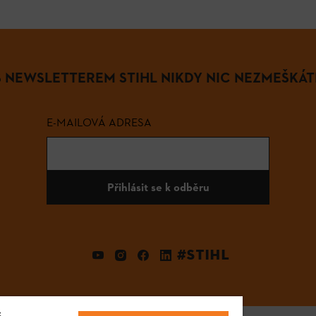
S NEWSLETTEREM STIHL NIKDY NIC NEZMEŠKÁT
E-MAILOVÁ ADRESA
Přihlásit se k odběru
#STIHL