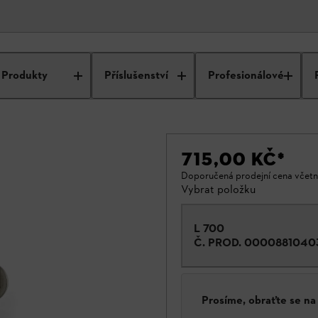
Produkty
Příslušenství
Profesionálové
715,00 KČ
*
Doporučená prodejní cena včet
Vybrat položku
L 700
Č. PROD.
0000881040
Prosíme, obraťte se n