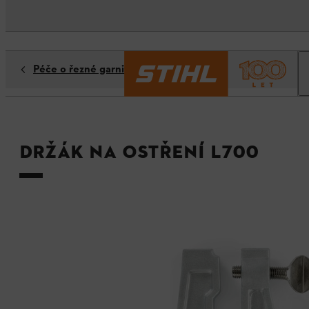
Péče o řezné garnitury
Držák na ostření L700