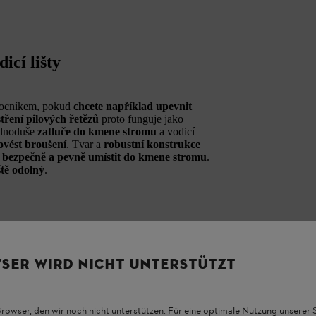
icí lišty
mocníkem, pokud
chcete například upevnit
stření pilových řetězů
proto funguje jako
jednoduše
zatluče do kmene stromu
a vodicí
ovést broušení
. Tvar a
robustní konstrukce
 bezpečně a pevně umístit do kmene stromu
.
tě odolný
.
SER WIRD NICHT UNTERSTÜTZT
Browser, den wir noch nicht unterstützen. Für eine optimale Nutzung unserer