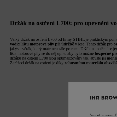
Držák na ostření L700: pro upevnění vod
Velký držák na ostření L700 od firmy STIHL je praktickým po
vodicí lištu motorové pily při údržbě
v lese. Tento držák pro
o
jakýsi svěrák, který máte neustále po ruce. Držák na ostření se 
lišta motorové pily se do něj upne, aby bylo možné
bezpečně pr
držáku na ostření L700 jsou optimalizovány tak, abyste jej
mohli
Zarážecí držák na ostření je díky
robustnímu materiálu obzvláš
IHR BROW
Sie nutzen einen 