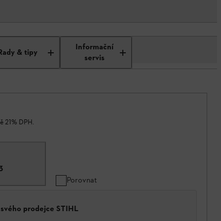
Informační
Rady & tipy
servis
ně 21% DPH.
3
Porovnat
a svého prodejce STIHL