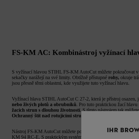
FS-KM AC: Kombinástroj vyžínací hla
S vyžínací hlavou STIHL FS-KM AutoCut můžete pokračovat v p
sekačky narážejí na své limity. Obtížně přístupné
rohy,
okraje tr
jsou přesně těmi oblastmi, kde využijete tuto vyžínací hlavu.
Vyžínací hlava STIHL AutoCut C 27-2, která je přístroj osazen,
nebo živých plotů a obrubníků
. Pro tuto praktickou žací hlavu
žacích strun s dlouhou životností
. S tímto nástrojem tak můžete
Ochranný štít nad rotujícími strunami
zabraňuje vymršťování
IHR BROW
Nástroj FS-KM AutoCut můžete používat se všemi
KombiMoto
KM 94 RC-E. S praktickým systémem STIHL KombiSystem je 