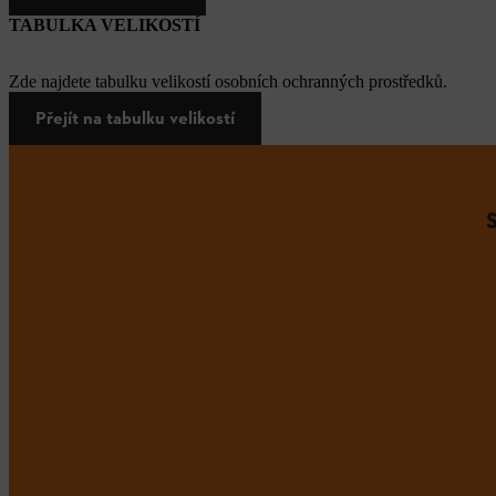
TABULKA VELIKOSTÍ
Zde najdete tabulku velikostí osobních ochranných prostředků.
Přejít na tabulku velikostí