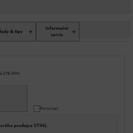
Informační
Rady & tipy
servis
ně 21% DPH.
Porovnat
a svého prodejce STIHL