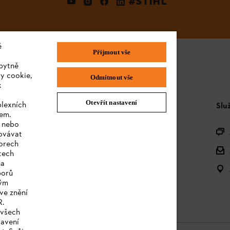
#STIHL
é
Přijmout vše
bytně
y cookie,
Odmítnout vše
k
Otevřít nastavení
plexních
STIHL FAQ
Slu
sem.
e nebo
Produktová registrace
covávat
orech
Dotazy k sortimentu
tech
na
Akumulátory a elektrická zařízení
borů
kým
Návody k použití
ve znění
R.
 všech
tavení