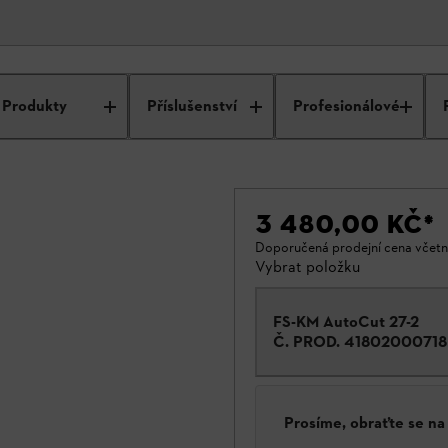
Produkty
Příslušenství
Profesionálové
3 480,00 KČ
*
Doporučená prodejní cena včet
Vybrat položku
FS-KM AutoCut 27-2
Č. PROD.
41802000718
Prosíme, obraťte se n