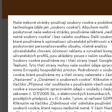
Naše webové stránky používají soubory cookie a podobn
technologie (dále jen „soubory cookie“). Abychom mohli
poskytovat naše webové stránky, používáme některé „nez
nutné soubory cookie“ i bez vašeho souhlasu. Další soubor
které používáme k optimalizaci uživatelské přívětivosti a 
poskytování personalizovaného obsahu, včetně analýzy
uživatelského chování, účinnosti reklamy a vytváření kom
Společnost
uživatelských profilů, jsou ukládány pouze s vaším souhla
Soubory cookie používáme my i třetí strany (např. Googl
O nás
Tealium). Tyto třetí strany mohou vaše osobní údaje zpra
mimo Evropský hospodářský prostor. Podrobnosti o soub
Stáhnout katalog
cookie, které používáme my a třetí strany, naleznete v čás
„Nastavení“ a „Oznámení o souborech cookie“. Kliknutím 
Oznamovací systém STIHL
tlačítko „Přijmout vše“ souhlasíte s používáním všech sou
cookie a souvisejícím zpracováním údajů v souladu s čes
zákonem č. 127/2005 Sb., o elektronických komunikacích, 
pozdějších předpisů, a s čl. 6 odst. 1 písm. a) nařízení GDP
Kliknutím na tlačítko „Odmítnout vše“ odmítáte používání
souborů cookie, které nejsou nezbytně nutné. V části Nas