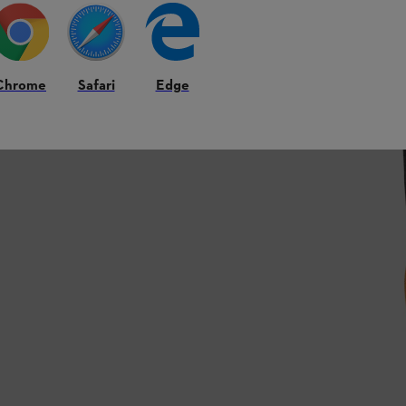
 řetězových pil v oranžové barvě. V horní
la.
Chrome
Safari
Edge