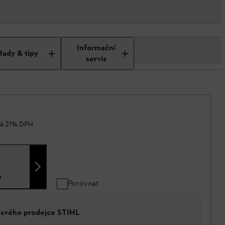
Informační
Rady & tipy
servis
ně 21% DPH.
6
Porovnat
a svého prodejce STIHL