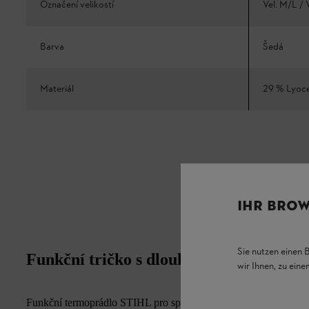
Označení velikostí
Vel. M/L /
Barva
Šedá
Materiál
29 % Lyoce
IHR BROW
Sie nutzen einen 
Funkční tričko s dlouhým rukávem 
wir Ihnen, zu ein
Funkční termoprádlo STIHL pro sport a volný čas z elastické směs