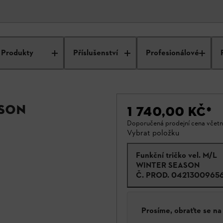
Produkty
Příslušenství
Profesionálové
ASON
1 740,00 KČ
*
Doporučená prodejní cena včet
Vybrat položku
Funkční tričko vel. M/L
WINTER SEASON
Č. PROD.
0421300965
Prosíme, obraťte se n