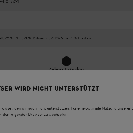
 Vel. XL/XXL
ll, 26 % PES, 21 % Polyamid, 20 % Vlna, 4 % Elastan
Zobrazit všechny
SER WIRD NICHT UNTERSTÜTZT
Browser, den wir noch nicht unterstützen. Für eine optimale Nutzung unserer
WINTER SEASON
em der folgenden Browser zu wechseln:
i lyocellu a merina. Přiléhavé triko s dlouhými