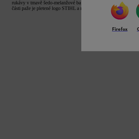
rukávy v tmavě šedo-melanžové barvě s pleteným vzorem malých
části paže je pletené logo STIHL a na spodním lemu motorová pi
Firefox