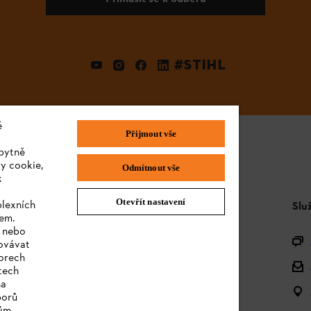
#STIHL
é
Přijmout vše
bytně
y cookie,
Odmítnout vše
k
Otevřít nastavení
plexních
STIHL FAQ
Slu
sem.
e nebo
Produktová registrace
covávat
orech
Dotazy k sortimentu
tech
na
Akumulátory a elektrická zařízení
borů