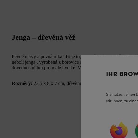
Jenga – dřevěná věž
Pevné nervy a pevná ruka! To je to, co potřebujete ke hře STIHL 
neboli jenga,, vyrobená z borovice s certifikátem FSC, vyžaduje j
dovednostní hra pro malé i velké. Všech 54 bloků a úložný box
IHR BROW
Rozměry:
23,5 x 8 x 7 cm, dřevěné bloky 6 x 2 x 1,2 cm.
Sie nutzen einen 
wir Ihnen, zu ein