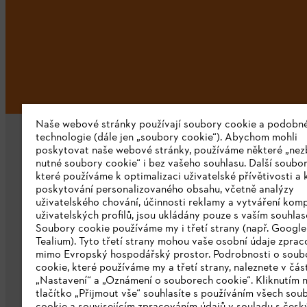
Naše webové stránky používají soubory cookie a podobn
technologie (dále jen „soubory cookie“). Abychom mohli
poskytovat naše webové stránky, používáme některé „nez
nutné soubory cookie“ i bez vašeho souhlasu. Další soubor
které používáme k optimalizaci uživatelské přívětivosti a 
poskytování personalizovaného obsahu, včetně analýzy
uživatelského chování, účinnosti reklamy a vytváření kom
Společnost
uživatelských profilů, jsou ukládány pouze s vaším souhla
Soubory cookie používáme my i třetí strany (např. Googl
O nás
Tealium). Tyto třetí strany mohou vaše osobní údaje zpra
mimo Evropský hospodářský prostor. Podrobnosti o soub
Stáhnout katalog
cookie, které používáme my a třetí strany, naleznete v čás
„Nastavení“ a „Oznámení o souborech cookie“. Kliknutím 
Oznamovací systém STIHL
tlačítko „Přijmout vše“ souhlasíte s používáním všech sou