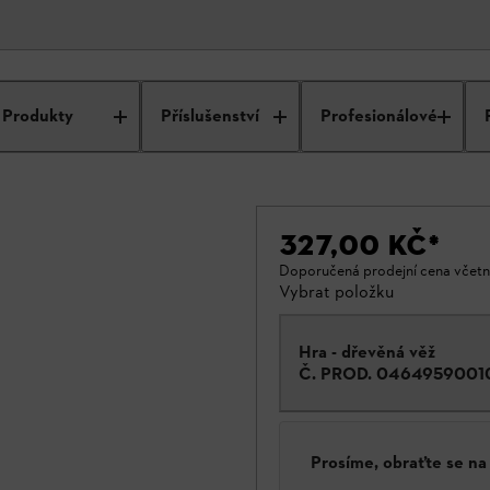
Produkty
Příslušenství
Profesionálové
327,00 KČ
*
Doporučená prodejní cena včet
Vybrat položku
Hra - dřevěná věž
Č. PROD.
0464959001
Prosíme, obraťte se n