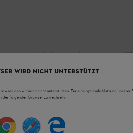
edice této klasické skládací hry. Stohovací věž,
istou ruku a jistě se osvědčí jako oblíbená
 jsou opatřeny laserem vyrytým logem STIHL.
SER WIRD NICHT UNTERSTÜTZT
Browser, den wir noch nicht unterstützen. Für eine optimale Nutzung unserer
em der folgenden Browser zu wechseln: