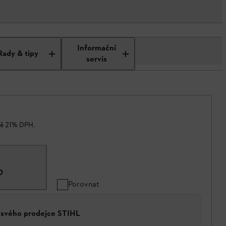
Informační
Rady & tipy
servis
ně 21% DPH.
0
Porovnat
a svého prodejce STIHL