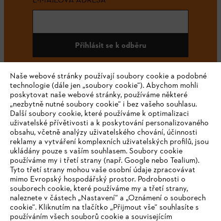
Přihlásit se k odběru
Naše webové stránky používají soubory cookie a podobné
technologie (dále jen „soubory cookie“). Abychom mohli
#STIHL
poskytovat naše webové stránky, používáme některé
„nezbytně nutné soubory cookie“ i bez vašeho souhlasu.
Další soubory cookie, které používáme k optimalizaci
uživatelské přívětivosti a k poskytování personalizovaného
obsahu, včetně analýzy uživatelského chování, účinnosti
reklamy a vytváření komplexních uživatelských profilů, jsou
ukládány pouze s vaším souhlasem. Soubory cookie
používáme my i třetí strany (např. Google nebo Tealium).
Tyto třetí strany mohou vaše osobní údaje zpracovávat
Společnost
mimo Evropský hospodářský prostor. Podrobnosti o
souborech cookie, které používáme my a třetí strany,
naleznete v částech „Nastavení“ a „Oznámení o souborech
cookie“. Kliknutím na tlačítko „Přijmout vše“ souhlasíte s
STIHL FAQ
používáním všech souborů cookie a souvisejícím