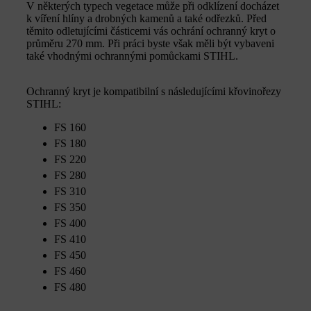
V některých typech vegetace může při odklízení docházet
k víření hlíny a drobných kamenů a také odřezků. Před
těmito odletujícími částicemi vás ochrání ochranný kryt o
průměru 270 mm. Při práci byste však měli být vybaveni
také vhodnými ochrannými pomůckami STIHL.
Ochranný kryt je kompatibilní s následujícími křovinořezy
STIHL:
FS 160
FS 180
FS 220
FS 280
FS 310
FS 350
FS 400
FS 410
FS 450
FS 460
FS 480