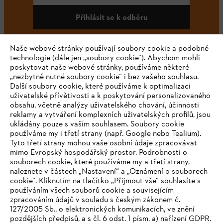
Přihlásit se k odběru
Naše webové stránky používají soubory cookie a podobné
technologie (dále jen „soubory cookie“). Abychom mohli
#STIHL
poskytovat naše webové stránky, používáme některé
„nezbytně nutné soubory cookie“ i bez vašeho souhlasu.
Další soubory cookie, které používáme k optimalizaci
uživatelské přívětivosti a k poskytování personalizovaného
obsahu, včetně analýzy uživatelského chování, účinnosti
reklamy a vytváření komplexních uživatelských profilů, jsou
ukládány pouze s vaším souhlasem. Soubory cookie
používáme my i třetí strany (např. Google nebo Tealium).
Tyto třetí strany mohou vaše osobní údaje zpracovávat
Společnost
mimo Evropský hospodářský prostor. Podrobnosti o
souborech cookie, které používáme my a třetí strany,
naleznete v částech „Nastavení“ a „Oznámení o souborech
cookie“. Kliknutím na tlačítko „Přijmout vše“ souhlasíte s
STIHL FAQ
používáním všech souborů cookie a souvisejícím
zpracováním údajů v souladu s českým zákonem č.
127/2005 Sb., o elektronických komunikacích, ve znění
pozdějších předpisů, a s čl. 6 odst. 1 písm. a) nařízení GDPR.