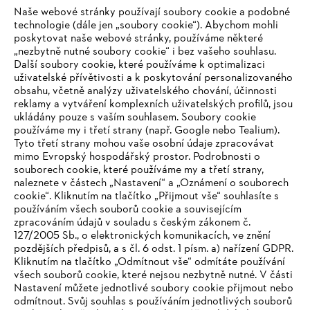
Naše webové stránky používají soubory cookie a podobné
technologie (dále jen „soubory cookie“). Abychom mohli
#STIHL
poskytovat naše webové stránky, používáme některé
„nezbytně nutné soubory cookie“ i bez vašeho souhlasu.
Další soubory cookie, které používáme k optimalizaci
uživatelské přívětivosti a k poskytování personalizovaného
obsahu, včetně analýzy uživatelského chování, účinnosti
reklamy a vytváření komplexních uživatelských profilů, jsou
ukládány pouze s vaším souhlasem. Soubory cookie
používáme my i třetí strany (např. Google nebo Tealium).
Tyto třetí strany mohou vaše osobní údaje zpracovávat
Společnost
mimo Evropský hospodářský prostor. Podrobnosti o
souborech cookie, které používáme my a třetí strany,
naleznete v částech „Nastavení“ a „Oznámení o souborech
cookie“. Kliknutím na tlačítko „Přijmout vše“ souhlasíte s
STIHL FAQ
používáním všech souborů cookie a souvisejícím
zpracováním údajů v souladu s českým zákonem č.
127/2005 Sb., o elektronických komunikacích, ve znění
pozdějších předpisů, a s čl. 6 odst. 1 písm. a) nařízení GDPR.
IHR BROWSER WIRD NICHT
Kliknutím na tlačítko „Odmítnout vše“ odmítáte používání
Služby
všech souborů cookie, které nejsou nezbytně nutné. V části
UNTERSTÜTZT
Nastavení můžete jednotlivé soubory cookie přijmout nebo
odmítnout. Svůj souhlas s používáním jednotlivých souborů