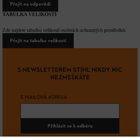
Přejít na odpovědi
TABULKA VELIKOSTÍ
Zde najdete tabulku velikostí osobních ochranných prostředků.
Přejít na tabulku velikostí
S NEWSLETTEREM STIHL NIKDY NIC
NEZMEŠKÁTE
E-MAILOVÁ ADRESA
Přihlásit se k odběru