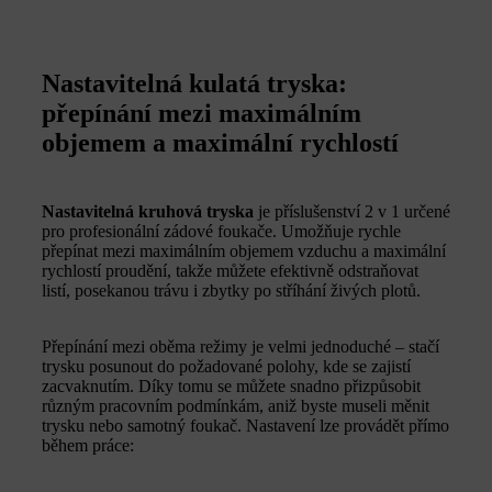
Nastavitelná kulatá tryska:
přepínání mezi maximálním
objemem a maximální rychlostí
Nastavitelná kruhová tryska
je příslušenství 2 v 1 určené
pro profesionální zádové foukače. Umožňuje rychle
přepínat mezi maximálním objemem vzduchu a maximální
rychlostí proudění, takže můžete efektivně odstraňovat
listí, posekanou trávu i zbytky po stříhání živých plotů.
Přepínání mezi oběma režimy je velmi jednoduché – stačí
trysku posunout do požadované polohy, kde se zajistí
zacvaknutím. Díky tomu se můžete snadno přizpůsobit
různým pracovním podmínkám, aniž byste museli měnit
trysku nebo samotný foukač. Nastavení lze provádět přímo
během práce: