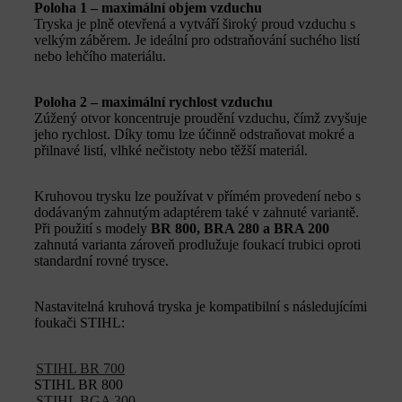
Poloha 1 – maximální objem vzduchu
Tryska je plně otevřená a vytváří široký proud vzduchu s
velkým záběrem. Je ideální pro odstraňování suchého listí
nebo lehčího materiálu.
Poloha 2 – maximální rychlost vzduchu
Zúžený otvor koncentruje proudění vzduchu, čímž zvyšuje
jeho rychlost. Díky tomu lze účinně odstraňovat mokré a
přilnavé listí, vlhké nečistoty nebo těžší materiál.
Kruhovou trysku lze používat v přímém provedení nebo s
dodávaným zahnutým adaptérem také v zahnuté variantě.
Při použití s modely
BR 800, BRA 280 a BRA 200
zahnutá varianta zároveň prodlužuje foukací trubici oproti
standardní rovné trysce.
Nastavitelná kruhová tryska je kompatibilní s následujícími
foukači STIHL:
STIHL BR 700
STIHL BR 800
STIHL BGA 300