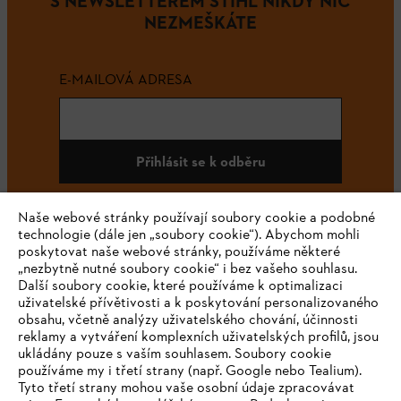
S NEWSLETTEREM STIHL NIKDY NIC
NEZMEŠKÁTE
E-MAILOVÁ ADRESA
Přihlásit se k odběru
Naše webové stránky používají soubory cookie a podobné
technologie (dále jen „soubory cookie“). Abychom mohli
#STIHL
poskytovat naše webové stránky, používáme některé
„nezbytně nutné soubory cookie“ i bez vašeho souhlasu.
Další soubory cookie, které používáme k optimalizaci
uživatelské přívětivosti a k poskytování personalizovaného
obsahu, včetně analýzy uživatelského chování, účinnosti
reklamy a vytváření komplexních uživatelských profilů, jsou
ukládány pouze s vaším souhlasem. Soubory cookie
používáme my i třetí strany (např. Google nebo Tealium).
Tyto třetí strany mohou vaše osobní údaje zpracovávat
Společnost