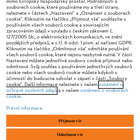
mimo Evropský hospodářský prostor. Podrobnosti o
souborech cookie, které používáme my a třetí strany,
naleznete v částech „Nastavení“ a „Oznámení o souborech
cookie“. Kliknutím na tlačítko „Přijmout vše“ souhlasíte s
STIHL FAQ
používáním všech souborů cookie a souvisejícím
zpracováním údajů v souladu s českým zákonem č.
127/2005 Sb., o elektronických komunikacích, ve znění
pozdějších předpisů, a s čl. 6 odst. 1 písm. a) nařízení GDPR.
IHR BROWSER WIRD NICHT
Kliknutím na tlačítko „Odmítnout vše“ odmítáte používání
Služby
všech souborů cookie, které nejsou nezbytně nutné. V části
UNTERSTÜTZT
Nastavení můžete jednotlivé soubory cookie přijmout nebo
odmítnout. Svůj souhlas s používáním jednotlivých souborů
cookie nebo všech souborů cookie můžete kdykoli s
Sie nutzen einen Browser, den wir noch nicht unterstützen. Für
účinností do budoucna odvolat v zápatí v části „Soubory
eine optimale Nutzung unserer Seite empfehlen wir Ihnen, zu
cookie“. Další informace naleznete v našem
oznámení o
Ochrana osobních údajů
Právní doložka
Cookies
ochraně osobních údajů
einem der folgenden Browser zu wechseln:
a v našem
oznámení o souborech
cookie
.
Právní informace
Právní informace
Firefox
Chrome
Přijmout vše
Andreas STIHL, spol. s r. o.
Chrlická 753
Safari
Edge
66442 Modřice
Odmítnout vše