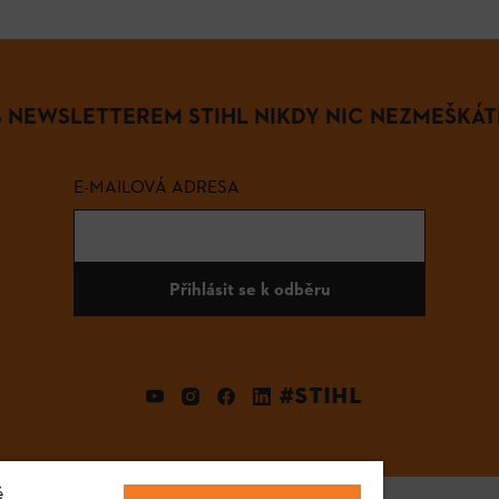
S NEWSLETTEREM STIHL NIKDY NIC NEZMEŠKÁT
E-MAILOVÁ ADRESA
Přihlásit se k odběru
#STIHL
é