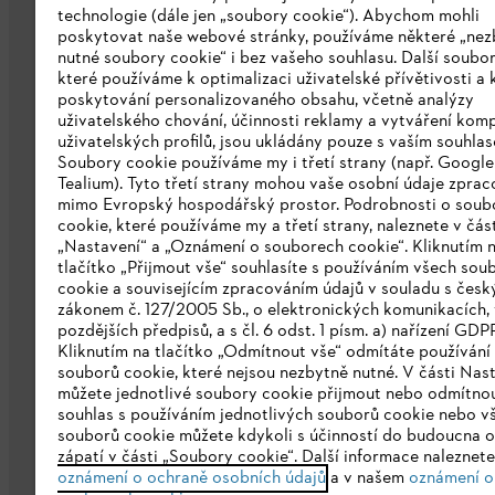
technologie (dále jen „soubory cookie“). Abychom mohli
poskytovat naše webové stránky, používáme některé „nez
nutné soubory cookie“ i bez vašeho souhlasu. Další soubor
které používáme k optimalizaci uživatelské přívětivosti a 
poskytování personalizovaného obsahu, včetně analýzy
uživatelského chování, účinnosti reklamy a vytváření kom
Společnost
uživatelských profilů, jsou ukládány pouze s vaším souhla
Soubory cookie používáme my i třetí strany (např. Googl
O nás
Tealium). Tyto třetí strany mohou vaše osobní údaje zpra
mimo Evropský hospodářský prostor. Podrobnosti o soub
Stáhnout katalog
cookie, které používáme my a třetí strany, naleznete v čás
„Nastavení“ a „Oznámení o souborech cookie“. Kliknutím 
Oznamovací systém STIHL
tlačítko „Přijmout vše“ souhlasíte s používáním všech sou
cookie a souvisejícím zpracováním údajů v souladu s čes
zákonem č. 127/2005 Sb., o elektronických komunikacích, 
pozdějších předpisů, a s čl. 6 odst. 1 písm. a) nařízení GDP
Kliknutím na tlačítko „Odmítnout vše“ odmítáte používání
souborů cookie, které nejsou nezbytně nutné. V části Nas
můžete jednotlivé soubory cookie přijmout nebo odmítnou
souhlas s používáním jednotlivých souborů cookie nebo v
souborů cookie můžete kdykoli s účinností do budoucna o
zápatí v části „Soubory cookie“. Další informace naleznet
Ochrana osobních údajů
Právní doložk
oznámení o ochraně osobních údajů
a v našem
oznámení o