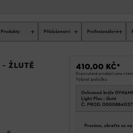
Produkty
Příslušenství
Profesionálové
 – žluté
410,00 KČ
*
Doporučená prodejní cena včet
Vybrat položku
Ochranné brýle DYNAM
Light Plus - žluté
Č. PROD.
0000884037
Prosíme, obraťte se n