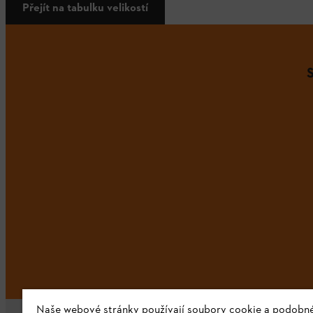
Přejít na tabulku velikostí
Naše webové stránky používají soubory cookie a podobn