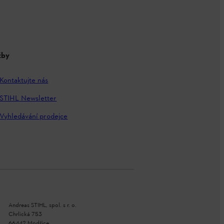
žby
Kontaktujte nás
STIHL Newsletter
Vyhledávání prodejce
Andreas STIHL, spol. s r. o.
Chrlická 753
66442 Modřice