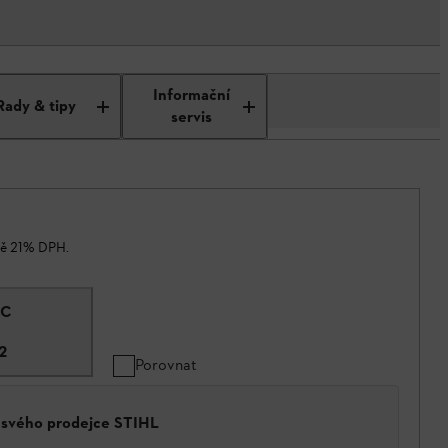
Informační
Rady & tipy
servis
ně 21% DPH.
IC
2
Porovnat
a svého prodejce STIHL