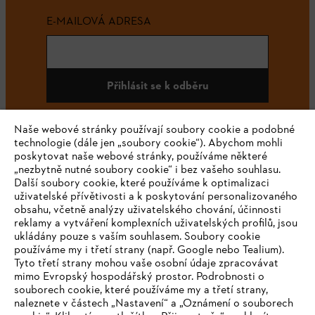
E-MAILOVÁ ADRESA
Přihlásit se k odběru
Naše webové stránky používají soubory cookie a podobné
technologie (dále jen „soubory cookie“). Abychom mohli
#STIHL
poskytovat naše webové stránky, používáme některé
„nezbytně nutné soubory cookie“ i bez vašeho souhlasu.
Další soubory cookie, které používáme k optimalizaci
uživatelské přívětivosti a k poskytování personalizovaného
obsahu, včetně analýzy uživatelského chování, účinnosti
reklamy a vytváření komplexních uživatelských profilů, jsou
ukládány pouze s vaším souhlasem. Soubory cookie
používáme my i třetí strany (např. Google nebo Tealium).
Tyto třetí strany mohou vaše osobní údaje zpracovávat
Společnost
mimo Evropský hospodářský prostor. Podrobnosti o
souborech cookie, které používáme my a třetí strany,
naleznete v částech „Nastavení“ a „Oznámení o souborech