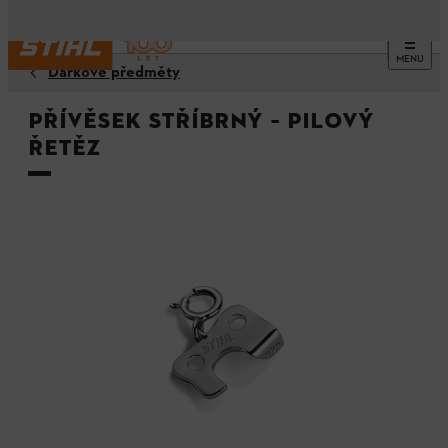
MENU
Dárkové předměty
Přívěsek stříbrný – pilový
řetěz