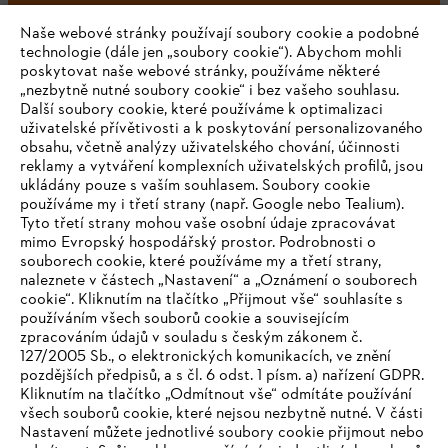
Naše webové stránky používají soubory cookie a podobné
technologie (dále jen „soubory cookie“). Abychom mohli
#STIHL
poskytovat naše webové stránky, používáme některé
„nezbytně nutné soubory cookie“ i bez vašeho souhlasu.
Další soubory cookie, které používáme k optimalizaci
uživatelské přívětivosti a k poskytování personalizovaného
obsahu, včetně analýzy uživatelského chování, účinnosti
reklamy a vytváření komplexních uživatelských profilů, jsou
ukládány pouze s vaším souhlasem. Soubory cookie
používáme my i třetí strany (např. Google nebo Tealium).
Tyto třetí strany mohou vaše osobní údaje zpracovávat
Společnost
mimo Evropský hospodářský prostor. Podrobnosti o
souborech cookie, které používáme my a třetí strany,
naleznete v částech „Nastavení“ a „Oznámení o souborech
cookie“. Kliknutím na tlačítko „Přijmout vše“ souhlasíte s
STIHL FAQ
používáním všech souborů cookie a souvisejícím
zpracováním údajů v souladu s českým zákonem č.
127/2005 Sb., o elektronických komunikacích, ve znění
pozdějších předpisů, a s čl. 6 odst. 1 písm. a) nařízení GDPR.
IHR BROWSER WIRD NICHT
Kliknutím na tlačítko „Odmítnout vše“ odmítáte používání
Služby
všech souborů cookie, které nejsou nezbytně nutné. V části
UNTERSTÜTZT
Nastavení můžete jednotlivé soubory cookie přijmout nebo