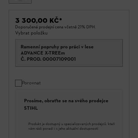
3 300,00 KČ
*
Doporučená prodejní cena včetně 21% DPH.
Vybrat položku
Ramenní popruhy pro práci v lese
ADVANCE X-TREEm
Č. PROD.
00007109001
Porovnat
Prosíme, obraťte se na svého prodejce
STIHL
Produkt je dostupný u specializovaných prodejců, kteří
vám rádi poradí i s jeho aktuální dostupností