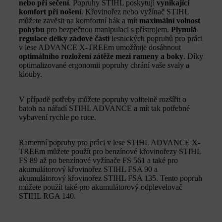
nebo při sečení
. Popruhy STIHL poskytují
vynikající
komfort při nošení
. Křovinořez nebo vyžínač STIHL
můžete zavěsit na komfortní hák a mít
maximální volnost
pohybu
pro bezpečnou manipulaci s přístrojem.
Plynulá
regulace délky zádové části
lesnických popruhů pro práci
v lese ADVANCE X-TREEm umožňuje dosáhnout
optimálního rozložení zátěže mezi rameny a boky
. Díky
optimalizované ergonomii popruhy chrání vaše svaly a
klouby.
V případě potřeby můžete popruhy volitelně rozšířit o
batoh na nářadí STIHL ADVANCE a mít tak potřebné
vybavení rychle po ruce.
Ramenní popruhy pro práci v lese STIHL ADVANCE X-
TREEm můžete použít pro benzínové křovinořezy STIHL
FS 89 až po benzínové vyžínače FS 561 a také pro
akumulátorový křovinořez STIHL FSA 90 a
akumulátorový křovinořez STIHL FSA 135. Tento popruh
můžete použít také pro akumulátorový odplevelovač
STIHL RGA 140.