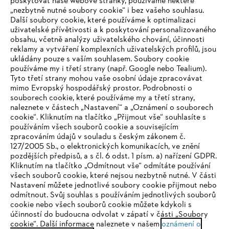
poskytovat naše webové stránky, používáme některé
„nezbytně nutné soubory cookie“ i bez vašeho souhlasu.
Další soubory cookie, které používáme k optimalizaci
uživatelské přívětivosti a k poskytování personalizovaného
obsahu, včetně analýzy uživatelského chování, účinnosti
reklamy a vytváření komplexních uživatelských profilů, jsou
ukládány pouze s vaším souhlasem. Soubory cookie
používáme my i třetí strany (např. Google nebo Tealium).
Tyto třetí strany mohou vaše osobní údaje zpracovávat
Společnost
mimo Evropský hospodářský prostor. Podrobnosti o
souborech cookie, které používáme my a třetí strany,
naleznete v částech „Nastavení“ a „Oznámení o souborech
cookie“. Kliknutím na tlačítko „Přijmout vše“ souhlasíte s
STIHL FAQ
používáním všech souborů cookie a souvisejícím
zpracováním údajů v souladu s českým zákonem č.
127/2005 Sb., o elektronických komunikacích, ve znění
pozdějších předpisů, a s čl. 6 odst. 1 písm. a) nařízení GDPR.
IHR BROWSER WIRD NICHT
Kliknutím na tlačítko „Odmítnout vše“ odmítáte používání
Služby
všech souborů cookie, které nejsou nezbytně nutné. V části
UNTERSTÜTZT
Nastavení můžete jednotlivé soubory cookie přijmout nebo
odmítnout. Svůj souhlas s používáním jednotlivých souborů
cookie nebo všech souborů cookie můžete kdykoli s
Sie nutzen einen Browser, den wir noch nicht unterstützen. Für
účinností do budoucna odvolat v zápatí v části „Soubory
eine optimale Nutzung unserer Seite empfehlen wir Ihnen, zu
cookie“. Další informace naleznete v našem
oznámení o