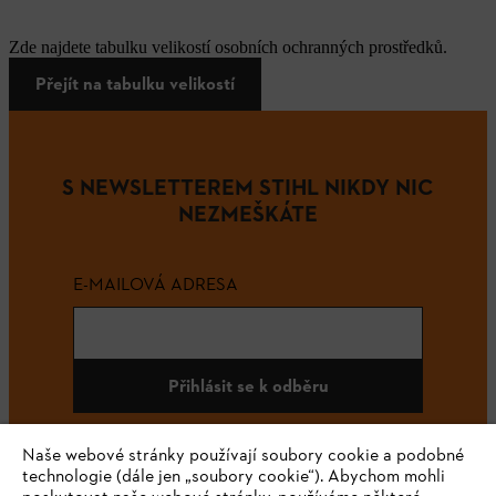
Zde najdete tabulku velikostí osobních ochranných prostředků.
Přejít na tabulku velikostí
S NEWSLETTEREM STIHL NIKDY NIC
NEZMEŠKÁTE
E-MAILOVÁ ADRESA
Přihlásit se k odběru
Naše webové stránky používají soubory cookie a podobné
technologie (dále jen „soubory cookie“). Abychom mohli
#STIHL