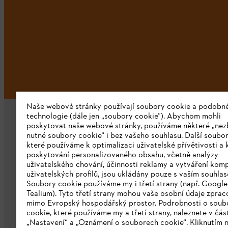
Naše webové stránky používají soubory cookie a podobn
technologie (dále jen „soubory cookie“). Abychom mohli
poskytovat naše webové stránky, používáme některé „nez
nutné soubory cookie“ i bez vašeho souhlasu. Další soubor
které používáme k optimalizaci uživatelské přívětivosti a 
poskytování personalizovaného obsahu, včetně analýzy
uživatelského chování, účinnosti reklamy a vytváření kom
Společnost
uživatelských profilů, jsou ukládány pouze s vaším souhla
Soubory cookie používáme my i třetí strany (např. Googl
O nás
Tealium). Tyto třetí strany mohou vaše osobní údaje zpra
mimo Evropský hospodářský prostor. Podrobnosti o soub
Stáhnout katalog
cookie, které používáme my a třetí strany, naleznete v čás
„Nastavení“ a „Oznámení o souborech cookie“. Kliknutím 
Oznamovací systém STIHL