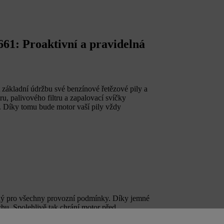
661: Proaktivní a pravidelná
základní údržbu své benzínové řetězové pily a
ru, palivového filtru a zapalovací svíčky
m. Díky tomu bude motor vaší pily vždy
dný pro všechny provozní podmínky. Díky jemné
chu. Spolehlivě tak chrání motor před
paliva a zajišťuje snadné startování.