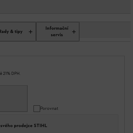
Informační
Rady & tipy
servis
ně 21% DPH.
Porovnat
a svého prodejce STIHL