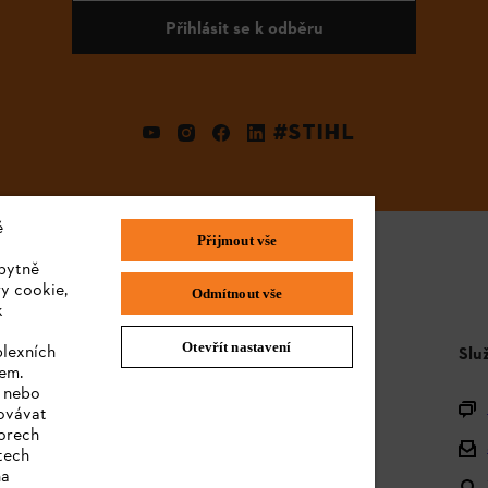
Přihlásit se k odběru
#STIHL
é
Přijmout vše
bytně
y cookie,
Odmítnout vše
k
Otevřít nastavení
plexních
STIHL FAQ
Slu
sem.
e nebo
Produktová registrace
covávat
orech
Dotazy k sortimentu
tech
na
Akumulátory a elektrická zařízení