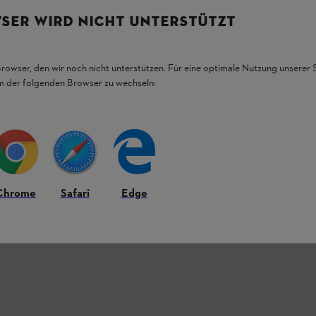
SER WIRD NICHT UNTERSTÜTZT
kon motoru. Její pravidelná výměna přispívá k
Browser, den wir noch nicht unterstützen. Für eine optimale Nutzung unserer
Pravidelná výměna tohoto filtru je důležitá pro
em der folgenden Browser zu wechseln:
 použít praktické kombinované nářadí, které je
e také kartonový háček, který usnadňuje
Chrome
Safari
Edge