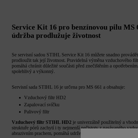
Service Kit 16 pro benzínovou pilu MS 
údržba prodlužuje životnost
Se servisní sadou STIHL Service Kit 16 můžete snadno provádět 
prodloužit tak její životnost. Pravidelná výměna vzduchového filt
pomáhá chránit důležité součásti před znečištěním a opotřebení
spolehlivý a výkonný.
Servisní sada STIHL 16 je určena pro MS 661 a obsahuje:
Vzduchový filtr HD2
Zapalovací svíčku
Palivový filtr
Vzduchový filtr STIHL HD2
je univerzálně použitelný a vho
struktuře pórů zachytí i ty nejmenší nečistoty z nasávaného vzdu
abrazivním prachem, pomáhá udržet jeho výkon, snižuje spotřebu 