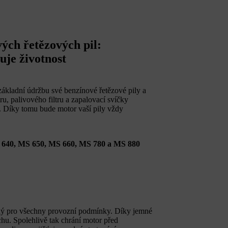
ých řetězových pil:
uje životnost
ákladní údržbu své benzínové řetězové pily a
ru, palivového filtru a zapalovací svíčky
m. Díky tomu bude motor vaší pily vždy
 640, MS 650, MS 660, MS 780 a MS 880
dný pro všechny provozní podmínky. Díky jemné
chu. Spolehlivě tak chrání motor před