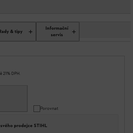
Informační
Rady & tipy
servis
ně 21% DPH.
Porovnat
a svého prodejce STIHL