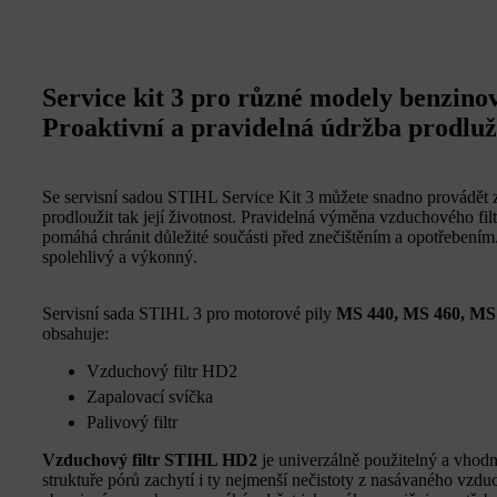
Service kit 3 pro různé modely benzinov
Proaktivní a pravidelná údržba prodluž
Se servisní sadou STIHL Service Kit 3 můžete snadno provádět z
prodloužit tak její životnost. Pravidelná výměna vzduchového filt
pomáhá chránit důležité součásti před znečištěním a opotřebení
spolehlivý a výkonný.
Servisní sada STIHL 3 pro motorové pily
MS 440, MS 460, MS
obsahuje:
Vzduchový filtr HD2
Zapalovací svíčka
Palivový filtr
Vzduchový filtr STIHL HD2
je univerzálně použitelný a vho
struktuře pórů zachytí i ty nejmenší nečistoty z nasávaného vzdu