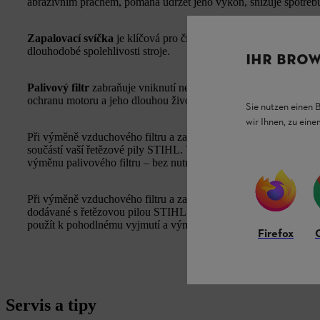
abrazivním prachem, pomáhá udržet jeho výkon, snižuje spotřebu 
Zapalovací svíčka
je klíčová pro čisté spalování a optimální vý
dlouhodobé spolehlivosti stroje.
IHR BROW
Palivový filtr
zabraňuje vniknutí nečistot do motoru přes palivo. 
ochranu motoru a jeho dlouhou životnost.
Sie nutzen einen 
wir Ihnen, zu ein
Při výměně vzduchového filtru a zapalovací svíčky doporučujeme
součástí vaší řetězové pily STIHL. V balení servisní sady najdet
výměnu palivového filtru – bez nutnosti použití dalšího nářadí.
Při výměně vzduchového filtru a zapalovací svíčky používejte n
dodávané s řetězovou pilou STIHL. V balení samotné servisní sad
použít k pohodlnému vyjmutí a výměně palivového filtru. K této p
Firefox
Servis a tipy