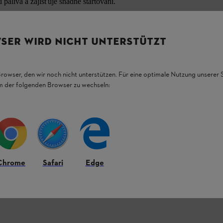
paliva a zajišťuje snadné startování.
kon motoru. Její pravidelná výměna přispívá k
SER WIRD NICHT UNTERSTÜTZT
Pravidelná výměna tohoto filtru je důležitá pro
Browser, den wir noch nicht unterstützen. Für eine optimale Nutzung unserer
em der folgenden Browser zu wechseln:
 použít praktické kombinované nářadí, které je
e také kartonový háček, který usnadňuje
ejlépe praktické kombinované nástrčné nářadí
y je integrován kartonový hák, který lze
ráci nepotřebujete žádné další nářadí.
Chrome
Safari
Edge