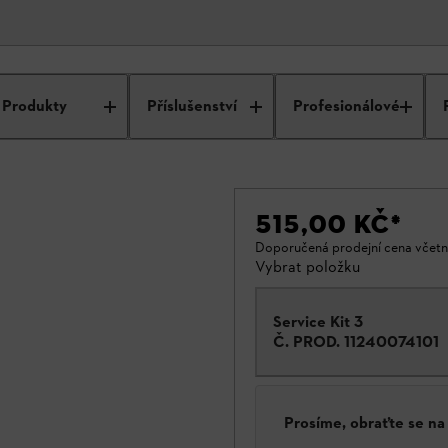
Produkty
Příslušenství
Profesionálové
515,00 KČ
*
Doporučená prodejní cena včet
Vybrat položku
Service Kit 3
Č. PROD.
11240074101
Prosíme, obraťte se n