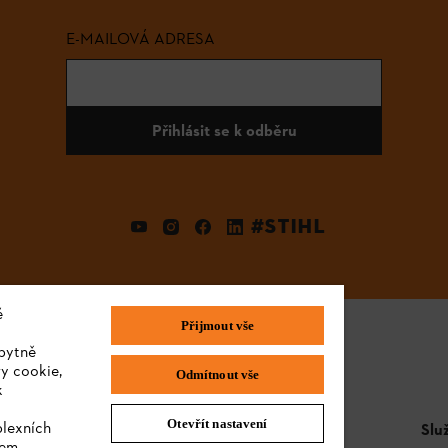
E-MAILOVÁ ADRESA
Přihlásit se k odběru
#STIHL
é
Přijmout vše
bytně
y cookie,
Odmítnout vše
k
Otevřít nastavení
plexních
STIHL FAQ
Slu