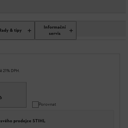
Informační
Rady & tipy
servis
ně 21% DPH.
6
Porovnat
a svého prodejce STIHL