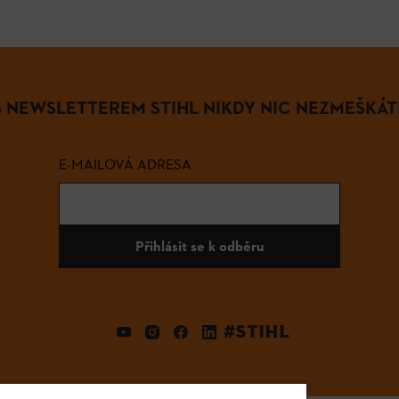
S NEWSLETTEREM STIHL NIKDY NIC NEZMEŠKÁT
E-MAILOVÁ ADRESA
Přihlásit se k odběru
#STIHL