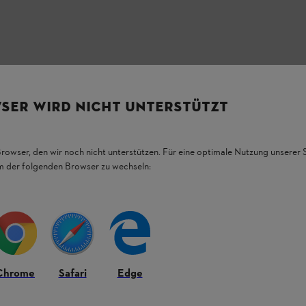
SER WIRD NICHT UNTERSTÜTZT
v na pití má objem 500 ml, je vyrobena z
m.
Browser, den wir noch nicht unterstützen. Für eine optimale Nutzung unserer
em der folgenden Browser zu wechseln:
Chrome
Safari
Edge