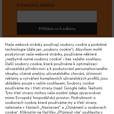
E-MAILOVÁ ADRESA
Přihlásit se k odběru
Naše webové stránky používají soubory cookie a podobné
technologie (dále jen „soubory cookie“). Abychom mohli
#STIHL
poskytovat naše webové stránky, používáme některé
„nezbytně nutné soubory cookie“ i bez vašeho souhlasu.
Další soubory cookie, které používáme k optimalizaci
uživatelské přívětivosti a k poskytování personalizovaného
obsahu, včetně analýzy uživatelského chování, účinnosti
reklamy a vytváření komplexních uživatelských profilů, jsou
ukládány pouze s vaším souhlasem. Soubory cookie
používáme my i třetí strany (např. Google nebo Tealium).
Tyto třetí strany mohou vaše osobní údaje zpracovávat
Společnost
mimo Evropský hospodářský prostor. Podrobnosti o
souborech cookie, které používáme my a třetí strany,
naleznete v částech „Nastavení“ a „Oznámení o souborech
cookie“. Kliknutím na tlačítko „Přijmout vše“ souhlasíte s