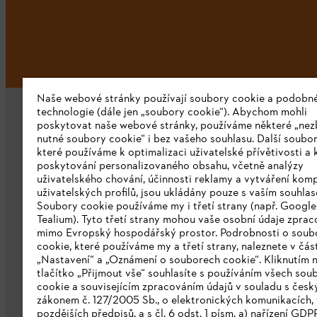
Naše webové stránky používají soubory cookie a podobn
technologie (dále jen „soubory cookie“). Abychom mohli
poskytovat naše webové stránky, používáme některé „nez
nutné soubory cookie“ i bez vašeho souhlasu. Další soubor
které používáme k optimalizaci uživatelské přívětivosti a 
poskytování personalizovaného obsahu, včetně analýzy
uživatelského chování, účinnosti reklamy a vytváření kom
Společnost
uživatelských profilů, jsou ukládány pouze s vaším souhla
Soubory cookie používáme my i třetí strany (např. Googl
O nás
Tealium). Tyto třetí strany mohou vaše osobní údaje zpra
mimo Evropský hospodářský prostor. Podrobnosti o soub
Stáhnout katalog
cookie, které používáme my a třetí strany, naleznete v čás
„Nastavení“ a „Oznámení o souborech cookie“. Kliknutím 
Oznamovací systém STIHL
tlačítko „Přijmout vše“ souhlasíte s používáním všech sou
cookie a souvisejícím zpracováním údajů v souladu s čes
zákonem č. 127/2005 Sb., o elektronických komunikacích, 
pozdějších předpisů, a s čl. 6 odst. 1 písm. a) nařízení GDP