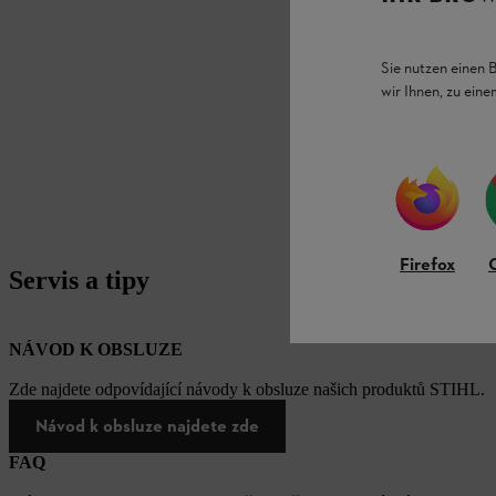
Sie nutzen einen 
wir Ihnen, zu ein
Firefox
Servis a tipy
NÁVOD K OBSLUZE
Zde najdete odpovídající návody k obsluze našich produktů STIHL.
Návod k obsluze najdete zde
FAQ