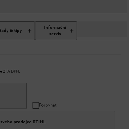
Informační
Rady & tipy
servis
ně 21% DPH.
Porovnat
a svého prodejce STIHL