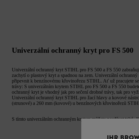
Univerzální ochranný kryt pro FS 500
Univerzální ochranný kryt STIHL pro FS 500 a FS 550 zabraňuje
zachytí o plastový kryt a spadnou na zem. Univerzální ochranný k
připevnit k benzínovému křovinořezu STIHL. Ať už pracujete se
trávy: S univerzálním krytem STIHL pro FS 500 a FS 550 budete 
ochranný kryt je vhodný jak pro sečení drobné trávy, tak pro vyž
Univerzální ochranný kryt STIHL pro žací hlavy a kovové nást
(strunové) a 260 mm (kovové) u benzínových křovinořezů STI
S tímto univerzálním ochranným krytem můžete používat také
K
IHR BROW