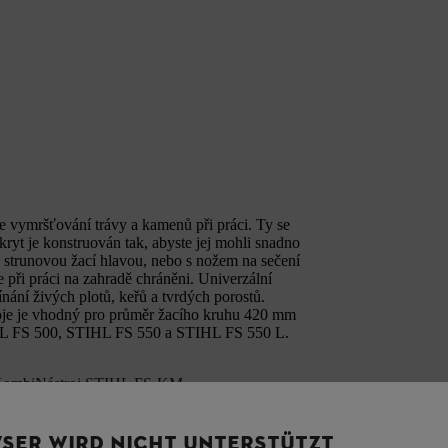
 vymršťování trávy a kamenů při práci. Ty se
ryt je konstruován tak, abyste jej mohli snadno
 strunovou žací hlavou, nebo s nožem na sečení
při práci na zahradě chráněni. Univerzální
ínání živých plotů, keřů a tvrdých porostů.
roje je vhodný pro průměr žacího kruhu 420 mm
HL FS 500, STIHL FS 550 a STIHL FS 550 L.
ombiNástroj STIHL FS-KM
SER WIRD NICHT UNTERSTÜTZT