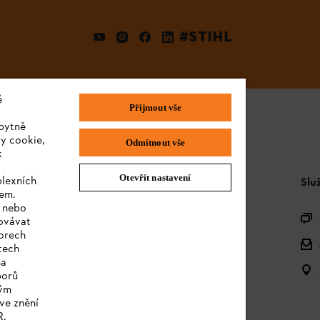
#STIHL
é
Přijmout vše
bytně
y cookie,
Odmítnout vše
k
Otevřít nastavení
plexních
STIHL FAQ
Slu
sem.
e nebo
Produktová registrace
covávat
orech
Dotazy k sortimentu
tech
na
Akumulátory a elektrická zařízení
borů
kým
Návody k použití
ve znění
R.