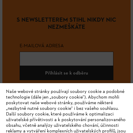
S NEWSLETTEREM STIHL NIKDY NIC
NEZMEŠKÁTE
E-MAILOVÁ ADRESA
Přihlásit se k odběru
Naše webové stránky používají soubory cookie a podobné
technologie (dále jen „soubory cookie“). Abychom mohli
#STIHL
poskytovat naše webové stránky, používáme některé
„nezbytně nutné soubory cookie“ i bez vašeho souhlasu.
Další soubory cookie, které používáme k optimalizaci
uživatelské přívětivosti a k poskytování personalizovaného
obsahu, včetně analýzy uživatelského chování, účinnosti
reklamy a vytváření komplexních uživatelských profilů, jsou