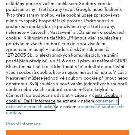
ukládány pouze s vaším souhlasem. Soubory cookie
používáme my i třetí strany (např. Google nebo Tealium).
Tyto třetí strany mohou vaše osobní údaje zpracovávat
Společnost
mimo Evropský hospodářský prostor. Podrobnosti o
souborech cookie, které používáme my a třetí strany,
naleznete v částech „Nastavení“ a „Oznámení o souborech
cookie“. Kliknutím na tlačítko „Přijmout vše“ souhlasíte s
STIHL FAQ
používáním všech souborů cookie a souvisejícím
zpracováním údajů v souladu s českým zákonem č.
127/2005 Sb., o elektronických komunikacích, ve znění
pozdějších předpisů, a s čl. 6 odst. 1 písm. a) nařízení GDPR.
IHR BROWSER WIRD NICHT
Kliknutím na tlačítko „Odmítnout vše“ odmítáte používání
Služby
všech souborů cookie, které nejsou nezbytně nutné. V části
UNTERSTÜTZT
Nastavení můžete jednotlivé soubory cookie přijmout nebo
odmítnout. Svůj souhlas s používáním jednotlivých souborů
cookie nebo všech souborů cookie můžete kdykoli s
Sie nutzen einen Browser, den wir noch nicht unterstützen. Für
účinností do budoucna odvolat v zápatí v části „Soubory
eine optimale Nutzung unserer Seite empfehlen wir Ihnen, zu
cookie“. Další informace naleznete v našem
oznámení o
Ochrana osobních údajů
Právní doložka
Cookies
ochraně osobních údajů
einem der folgenden Browser zu wechseln:
a v našem
oznámení o souborech
cookie
.
Právní informace
Právní informace
Firefox
Chrome