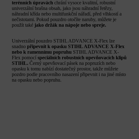
terénních úpravách
chrání vysoce kvalitní, robustní
univerzální brašna obsah, jako jsou náhradní řetězy,
náhradní křída nebo multifunkční nářadí, před vlhkostí a
nečistotami. Pokud pouzdro otočíte naruby, můžete je
použít také
jako držák na nápoje nebo spreje.
Univerzální pouzdro STIHL ADVANCE X-Flex lze
snadno
připevnit k opasku STIHL ADVANCE X-Flex
nebo k ramennímu popruhu
STIHL ADVANCE X-
Flex pomocí
speciálních robustních upevňovacích klipů
STIHL.
Černý upevňovací pásek na popruzích nebo
opasku k tomu nabízí dostatečný prostor, takže můžete
pozdro podle pracovního nasazení připevnit i na jiné místo
na opasku nebo popruhu.