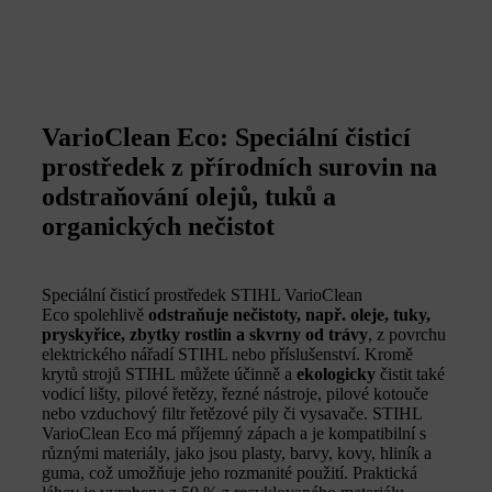
VarioClean Eco: Speciální čisticí
prostředek z přírodních surovin na
odstraňování olejů, tuků a
organických nečistot
Speciální čisticí prostředek STIHL VarioClean
Eco spolehlivě
odstraňuje nečistoty, např. oleje, tuky,
pryskyřice, zbytky rostlin a skvrny od trávy
, z povrchu
elektrického nářadí STIHL nebo příslušenství. Kromě
krytů strojů STIHL můžete účinně a
ekologicky
čistit také
vodicí lišty, pilové řetězy, řezné nástroje, pilové kotouče
nebo vzduchový filtr řetězové pily či vysavače. STIHL
VarioClean Eco má příjemný zápach a je kompatibilní s
různými materiály, jako jsou plasty, barvy, kovy, hliník a
guma, což umožňuje jeho rozmanité použití. Praktická