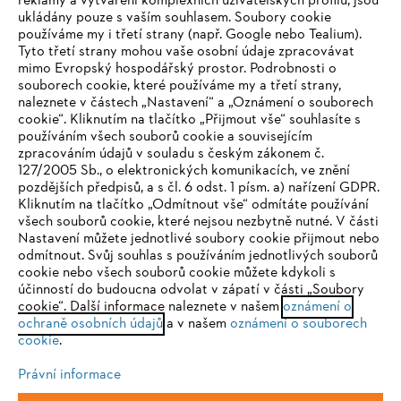
reklamy a vytváření komplexních uživatelských profilů, jsou
ukládány pouze s vaším souhlasem. Soubory cookie
používáme my i třetí strany (např. Google nebo Tealium).
Tyto třetí strany mohou vaše osobní údaje zpracovávat
Společnost
mimo Evropský hospodářský prostor. Podrobnosti o
souborech cookie, které používáme my a třetí strany,
naleznete v částech „Nastavení“ a „Oznámení o souborech
cookie“. Kliknutím na tlačítko „Přijmout vše“ souhlasíte s
STIHL FAQ
používáním všech souborů cookie a souvisejícím
zpracováním údajů v souladu s českým zákonem č.
127/2005 Sb., o elektronických komunikacích, ve znění
pozdějších předpisů, a s čl. 6 odst. 1 písm. a) nařízení GDPR.
IHR BROWSER WIRD NICHT
Kliknutím na tlačítko „Odmítnout vše“ odmítáte používání
Služby
všech souborů cookie, které nejsou nezbytně nutné. V části
UNTERSTÜTZT
Nastavení můžete jednotlivé soubory cookie přijmout nebo
odmítnout. Svůj souhlas s používáním jednotlivých souborů
cookie nebo všech souborů cookie můžete kdykoli s
Sie nutzen einen Browser, den wir noch nicht unterstützen. Für
účinností do budoucna odvolat v zápatí v části „Soubory
eine optimale Nutzung unserer Seite empfehlen wir Ihnen, zu
cookie“. Další informace naleznete v našem
oznámení o
Ochrana osobních údajů
Právní doložka
Cookies
ochraně osobních údajů
einem der folgenden Browser zu wechseln:
a v našem
oznámení o souborech
cookie
.
Právní informace
Právní informace
Firefox
Chrome