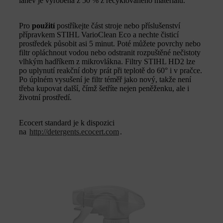
láhev je vyrobena z 50 % z recyklovaného materiálu.
Pro
použití
postříkejte část stroje nebo příslušenství
přípravkem STIHL VarioClean Eco a nechte čisticí
prostředek působit asi 5 minut. Poté můžete povrchy nebo
filtr opláchnout vodou nebo odstranit rozpuštěné nečistoty
vlhkým hadříkem z mikrovlákna. Filtry STIHL HD2 lze
po uplynutí reakční doby prát při teplotě do 60° i v pračce.
Po úplném vysušení je filtr téměř jako nový, takže není
třeba kupovat další, čímž šetříte nejen peněženku, ale i
životní prostředí.
Ecocert standard je k dispozici
na
http://detergents.ecocert.com
.