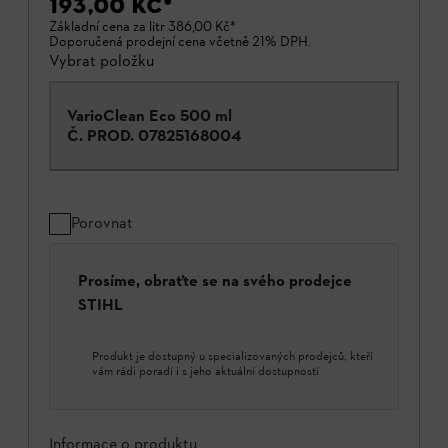
193,00 KČ
*
Základní cena za litr
386,00 Kč
*
Doporučená prodejní cena včetně 21% DPH.
Vybrat položku
VarioClean Eco 500 ml
Č. PROD.
07825168004
Porovnat
Prosíme, obraťte se na svého prodejce
STIHL
Produkt je dostupný u specializovaných prodejců, kteří
vám rádi poradí i s jeho aktuální dostupností
Informace o produktu