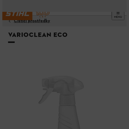
MENU
Čisticí prostředky
VarioClean Eco