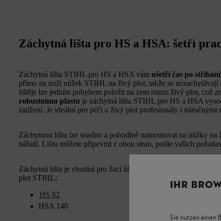
Záchytná lišta pro HS a HSA: šetří pra
Záchytná lišta STIHL pro HS a HSA vám
ušetří čas po stříhán
přímo na noži nůžek STIHL na živý plot, takže se nezachytávají
lištěje lze jedním pohybem položit na zem mimo živý plot, což zn
robustnímu plastu
je záchytná lišta STIHL pro HS a HSA vysoce 
zatížení. Je ideální pro péči o živý plot profesionály i náročnými
Záchytnou lištu lze snadno a pohodlně namontovat na nůžky na 
nářadí. Lištu můžete připevnit z obou stran, podle vašich požada
Záchytná lišta je vhodná pro žací lištu o délce 75 cm a je vhodn
plot STIHL:
IHR BROW
HS 82
HSA 140
Sie nutzen einen 