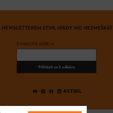
S NEWSLETTEREM STIHL NIKDY NIC NEZMEŠKÁT
E-MAILOVÁ ADRESA
Přihlásit se k odběru
#STIHL