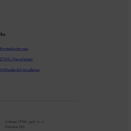
žby
Kontaktujte nás
STIHL Newsletter
Vyhledávání prodejce
Andreas STIHL, spol. s r. o.
Chrlická 753