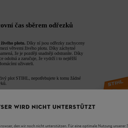
covní čas sběrem odřezků
í živého plotu.
Díky ní jsou odřezky zachyceny
 mezi větvemi živého plotu. Díky záchytné
amená, že je později snadněji odstraníte. Díky
odolná a zaručuje, že vydrží i to nejtěžší
 domácími uživateli.
živý plot STIHL, nepotřebujete k tomu žádné
vků.
á pro následující akumulátorové nůžky na živý
SER WIRD NICHT UNTERSTÜTZT
Browser, den wir noch nicht unterstützen. Für eine optimale Nutzung unserer