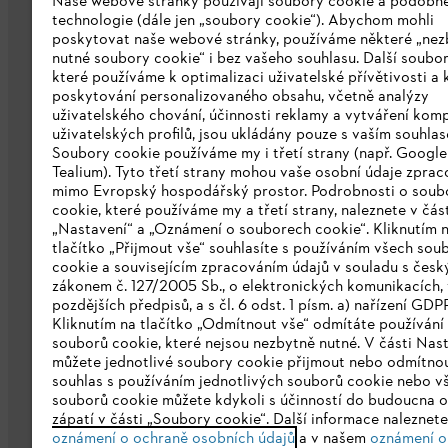
Naše webové stránky používají soubory cookie a podobn
technologie (dále jen „soubory cookie“). Abychom mohli
poskytovat naše webové stránky, používáme některé „nez
nutné soubory cookie“ i bez vašeho souhlasu. Další soubor
které používáme k optimalizaci uživatelské přívětivosti a 
poskytování personalizovaného obsahu, včetně analýzy
uživatelského chování, účinnosti reklamy a vytváření kom
Společnost
uživatelských profilů, jsou ukládány pouze s vaším souhla
Soubory cookie používáme my i třetí strany (např. Googl
O nás
Tealium). Tyto třetí strany mohou vaše osobní údaje zpra
mimo Evropský hospodářský prostor. Podrobnosti o soub
Stáhnout katalog
cookie, které používáme my a třetí strany, naleznete v čás
„Nastavení“ a „Oznámení o souborech cookie“. Kliknutím 
Oznamovací systém STIHL
tlačítko „Přijmout vše“ souhlasíte s používáním všech sou
cookie a souvisejícím zpracováním údajů v souladu s čes
zákonem č. 127/2005 Sb., o elektronických komunikacích, 
pozdějších předpisů, a s čl. 6 odst. 1 písm. a) nařízení GDP
Kliknutím na tlačítko „Odmítnout vše“ odmítáte používání
souborů cookie, které nejsou nezbytně nutné. V části Nas
můžete jednotlivé soubory cookie přijmout nebo odmítnou
souhlas s používáním jednotlivých souborů cookie nebo v
souborů cookie můžete kdykoli s účinností do budoucna o
zápatí v části „Soubory cookie“. Další informace naleznet
Ochrana osobních údajů
Právní doložk
oznámení o ochraně osobních údajů
a v našem
oznámení o