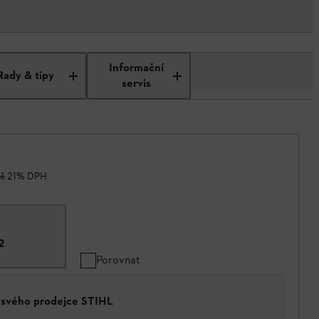
Informační
Rady & tipy
servis
ně 21% DPH.
2
Porovnat
a svého prodejce STIHL