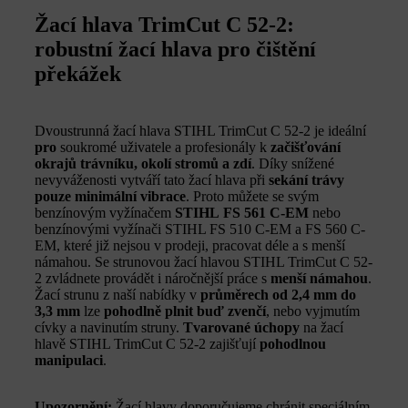
Žací hlava TrimCut C 52-2:
robustní žací hlava pro čištění
překážek
Dvoustrunná žací hlava STIHL TrimCut C 52-2 je ideální
pro
soukromé uživatele a profesionály k
začišťování
okrajů trávníku
,
okolí stromů a zdí
. Díky snížené
nevyváženosti vytváří tato žací hlava při
sekání trávy
pouze minimální vibrace
. Proto můžete se svým
benzínovým vyžínačem
STIHL
FS 561 C-EM
nebo
benzínovými vyžínači STIHL FS 510 C-EM a FS 560 C-
EM, které již nejsou v prodeji, pracovat déle a s menší
námahou. Se strunovou žací hlavou STIHL TrimCut C 52-
2 zvládnete provádět i náročnější práce s
menší námahou
.
Žací strunu z naší nabídky v
průměrech od 2,4 mm do
3,3 mm
lze
pohodlně plnit buď zvenčí
, nebo vyjmutím
cívky a navinutím struny.
Tvarované úchopy
na žací
hlavě STIHL TrimCut C 52-2 zajišťují
pohodlnou
manipulaci
.
Upozornění:
Žací hlavy doporučujeme chránit speciálním