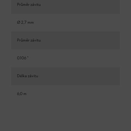
Průměr závitu
Ø 2,7 mm
Průměr závitu
0.106 "
Délka závitu
6,0 m