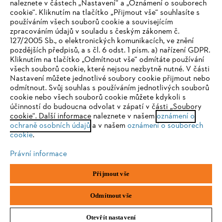
naleznete v částech „Nastavení“ a „Oznámení o souborech
cookie“. Kliknutím na tlačítko „Přijmout vše“ souhlasíte s
STIHL FAQ
používáním všech souborů cookie a souvisejícím
zpracováním údajů v souladu s českým zákonem č.
127/2005 Sb., o elektronických komunikacích, ve znění
pozdějších předpisů, a s čl. 6 odst. 1 písm. a) nařízení GDPR.
IHR BROWSER WIRD NICHT
Kliknutím na tlačítko „Odmítnout vše“ odmítáte používání
Služby
všech souborů cookie, které nejsou nezbytně nutné. V části
UNTERSTÜTZT
Nastavení můžete jednotlivé soubory cookie přijmout nebo
odmítnout. Svůj souhlas s používáním jednotlivých souborů
cookie nebo všech souborů cookie můžete kdykoli s
Sie nutzen einen Browser, den wir noch nicht unterstützen. Für
účinností do budoucna odvolat v zápatí v části „Soubory
eine optimale Nutzung unserer Seite empfehlen wir Ihnen, zu
cookie“. Další informace naleznete v našem
oznámení o
Ochrana osobních údajů
Právní doložka
Cookies
ochraně osobních údajů
einem der folgenden Browser zu wechseln:
a v našem
oznámení o souborech
cookie
.
Právní informace
Právní informace
Firefox
Chrome
Přijmout vše
Andreas STIHL, spol. s r. o.
Chrlická 753
Safari
Edge
66442 Modřice
Odmítnout vše
Otevřít nastavení