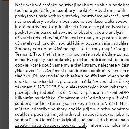
Naše webové stránky používají soubory cookie a podobn
technologie (dále jen „soubory cookie“). Abychom mohli
poskytovat naše webové stránky, používáme některé „nez
nutné soubory cookie“ i bez vašeho souhlasu. Další soubor
které používáme k optimalizaci uživatelské přívětivosti a 
poskytování personalizovaného obsahu, včetně analýzy
uživatelského chování, účinnosti reklamy a vytváření kom
Společnost
uživatelských profilů, jsou ukládány pouze s vaším souhla
Soubory cookie používáme my i třetí strany (např. Googl
O nás
Tealium). Tyto třetí strany mohou vaše osobní údaje zpra
mimo Evropský hospodářský prostor. Podrobnosti o soub
Stáhnout katalog
cookie, které používáme my a třetí strany, naleznete v čás
„Nastavení“ a „Oznámení o souborech cookie“. Kliknutím 
Oznamovací systém STIHL
tlačítko „Přijmout vše“ souhlasíte s používáním všech sou
cookie a souvisejícím zpracováním údajů v souladu s čes
zákonem č. 127/2005 Sb., o elektronických komunikacích, 
pozdějších předpisů, a s čl. 6 odst. 1 písm. a) nařízení GDP
Kliknutím na tlačítko „Odmítnout vše“ odmítáte používání
souborů cookie, které nejsou nezbytně nutné. V části Nas
můžete jednotlivé soubory cookie přijmout nebo odmítnou
souhlas s používáním jednotlivých souborů cookie nebo v
souborů cookie můžete kdykoli s účinností do budoucna o
zápatí v části „Soubory cookie“. Další informace naleznet
Ochrana osobních údajů
Právní doložk