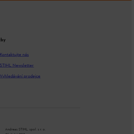
žby
Kontaktujte nás
STIHL Newsletter
Vyhledávání prodejce
Andreas STIHL, spol. s r. o.