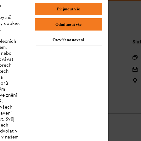
é
Přijmout vše
bytně
y cookie,
Odmítnout vše
k
Otevřít nastavení
plexních
STIHL FAQ
Slu
sem.
e nebo
Produktová registrace
covávat
orech
Dotazy k sortimentu
tech
na
Akumulátory a elektrická zařízení
borů
kým
Návody k použití
ve znění
R.
 všech
tavení
t. Svůj
šech
dvolat v
e v našem
a
Cookies
Právní informace